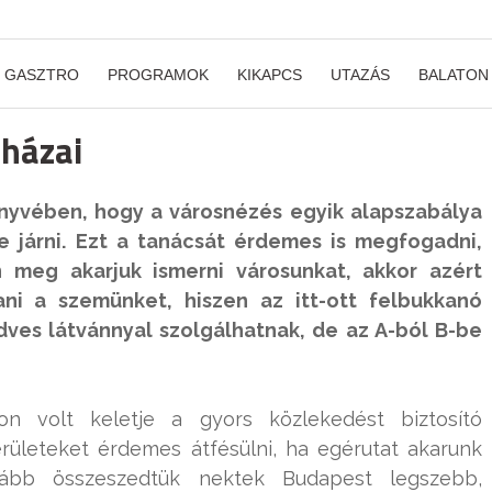
GASZTRO
PROGRAMOK
KIKAPCS
UTAZÁS
BALATON
óházai
nyvében, hogy a városnézés egyik alapszabálya
e járni. Ezt a tanácsát érdemes is megfogadni,
n meg akarjuk ismerni városunkat, akkor azért
tani a szemünket, hiszen az itt-ott felbukkanó
ves látvánnyal szolgálhatnak, de az A-ból B-be
n volt keletje a gyors közlekedést biztosító
. kerületeket érdemes átfésülni, ha egérutat akarunk
Alább összeszedtük nektek Budapest legszebb,