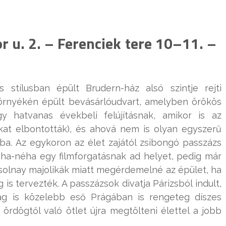
r u. 2. – Ferenciek tere 10–11. –
s stílusban épült Brudern-ház alsó szintje rejti
környékén épült bevásárlóudvart, amelyben örökös
y hatvanas évekbeli felújításnak, amikor is az
kat elbontották), és ahová nem is olyan egyszerű
ázba. Az egykoron az élet zajától zsibongó passzázs
ha-néha egy filmforgatásnak ad helyet, pedig már
solnay majolikák miatt megérdemelné az épület, ha
 is tervezték. A passzázsok divatja Párizsból indult,
ilag is közelebb eső Prágában is rengeteg díszes
 ördögtől való ötlet újra megtölteni élettel a jobb