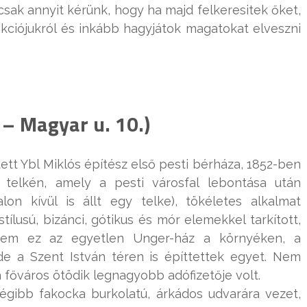
csak annyit kérünk, hogy ha majd felkeresitek őket,
kciójukról és inkább hagyjátok magatokat elveszni
 – Magyar u. 10.)
ett Ybl Miklós építész első pesti bérháza, 1852-ben
 telkén, amely a pesti városfal lebontása után
lon kívül is állt egy telke), tökéletes alkalmat
tílusú, bizánci, gótikus és mór elemekkel tarkított,
 Nem ez az egyetlen Unger-ház a környéken, a
de a Szent István téren is építtettek egyet. Nem
 főváros ötödik legnagyobb adófizetője volt.
égibb fakocka burkolatú, árkádos udvarára vezet,