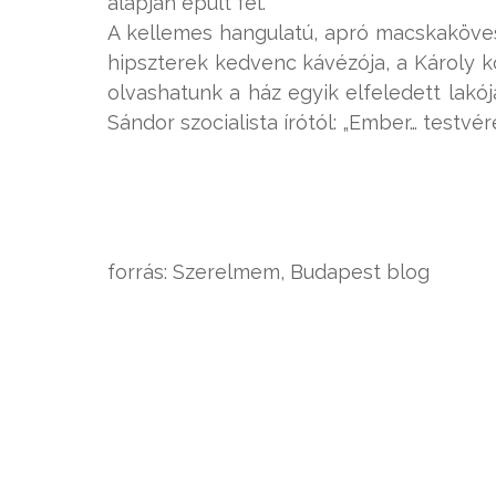
alapján épült fel.
A kellemes hangulatú, apró macskaköv
hipszterek kedvenc kávézója, a Károly k
olvashatunk a ház egyik elfeledett lakó
Sándor szocialista írótól: „Ember… testvé
forrás: Szerelmem, Budapest blog