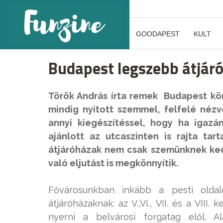
GOODAPEST
KULT
Budapest legszebb átjár
Török András írta remek Budapest kö
mindig nyitott szemmel, felfelé nézv
annyi kiegészítéssel, hogy ha igazá
ajánlott az utcaszinten is rajta tar
átjáróházak nem csak szemünknek ked
való eljutást is megkönnyítik.
Fővárosunkban inkább a pesti oldalo
átjáróházaknak: az V.,VI., VII. és a VIII
nyerni a belvárosi forgatag elől. 