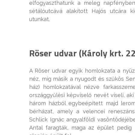
elfogyaszthatunk a meleg napfényben 
sétálóutcává alakított Hajós utcára k
utunkat.
Röser udvar (Károly krt. 2
A Röser udvar egyik homlokzata a nyüz
néz, míg másik a nyugodt és szűkös Sem
ház) homlokzatával nézve farkasszeme
országgyűlési képviselő nevét viseli, ak
három házból egybeépített majd lerom
bérházat, amely a velencei reneszán
Schlick Ignác angyalföldi vasöntödéjéb
Antal faragták, maga az épület pedig 