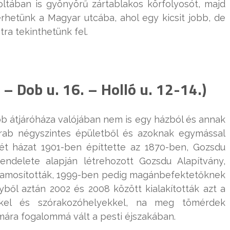
tában is gyönyörű zártablakos körfolyosót, majd
rhetünk a Magyar utcába, ahol egy kicsit jobb, de
ra tekinthetünk fel.
 – Dob u. 16. – Holló u. 12-14.)
b átjáróháza valójában nem is egy házból és annak
arab négyszintes épületből és azoknak egymással
hét házat 1901-ben építtette az 1870-ben, Gozsdu
delete alapján létrehozott Gozsdu Alapítvány,
államosították, 1999-ben pedig magánbefektetőknek
yből aztán 2002 és 2008 között kialakították azt a
ekkel és szórakozóhelyekkel, na meg tömérdek
mára fogalommá vált a pesti éjszakában.