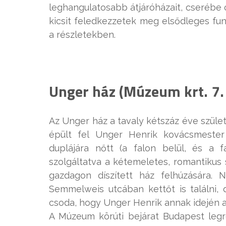
leghangulatosabb átjáróházait, cserébe 
kicsit feledkezzetek meg elsődleges fun
a részletekben.
Unger ház (Múzeum krt. 7.
Az Unger ház a tavaly kétszáz éve szület
épült fel Unger Henrik kovácsmester
duplájára nőtt (a falon belül, és a fa
szolgáltatva a kétemeletes, romantikus s
gazdagon díszített ház felhúzására.
Semmelweis utcában kettőt is találni, 
csoda, hogy Unger Henrik annak idején a
A Múzeum körúti bejárat Budapest legr