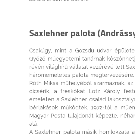
Saxlehner palota (Andrássy 
Csakúgy, mint a Gozsdu udvar épületeit
Győző műegyetemi tanárnak köszönhetjük
révén világhírű vállalat vezérévé lett Sa
háromemeletes palota megtervezésére.
Róth Miksa műhelyéből származnak, az i
dicsérik, a freskókat Lotz Károly fes
emeleten a Saxlehner család lakosztálya
bérlakások működtek. 1972-től a műem
Magyar Posta tulajdonát képezte, néhán
alá.
A Saxlehner palota másik homlokzata a