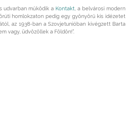
es udvarban működik a
Kontakt
, a belvárosi modern
örúti homlokzaton pedig egy gyönyörű kis idézetet
jától, az 1938-ban a Szovjetunióban kivégzett Barta
rem vagy, üdvözöllek a Földön!”.