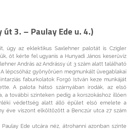
út 3. – Paulay Ede u. 4.)
, úgy az eklektikus Saxlehner palotát is Czigler
, őt kérte fel ugyanis a Hunyadi János keserűvíz
xlehner András az Andrássy út 3 szám alatt található
 A lépcsőház gyönyörűen megmunkált üvegablakai
ntarziás faburkolatok Forgó István keze munkáját
tette. A palota hátsó szárnyában irodák, az első
, a további szinteken pedig a korszokáshoz illően
léki védettség alatt álló épület első emelete a
y éve viszont elköltözött a Benczúr utca 27 szám
 Paulay Ede utcára néz, átrohanni azonban szinte