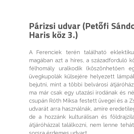
Párizsi udvar (Petőfi Sándo
Haris köz 3.)
A Ferenciek terén található eklektiku
magában azt a híres, a századforduló 
félhomály uralkodik (köszönhetően eg
üvegkupolák külsejére helyezett lámpá
bejutni, mint a többi belvárosi átjáróh
ma már csak egy utazási irodának és né
csupán Róth Miksa festett üvegei és a Z
udvarát arra használnák, amire eredetileg
de a hozzánk kulturálisan és földrajz
átjáróházzal találkozni, nem lenne tehát
sorsra érdemes udvart.