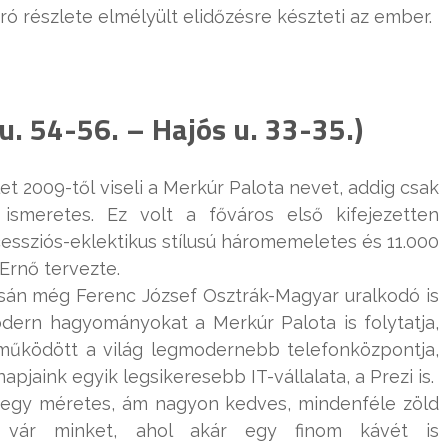
ó részlete elmélyült elidőzésre készteti az ember.
. 54-56. – Hajós u. 33-35.)
t 2009-től viseli a Merkúr Palota nevet, addig csak
 ismeretes. Ez volt a főváros első kifejezetten
essziós-eklektikus stílusú háromemeletes és 11.000
Ernő tervezte.
tásán még Ferenc József Osztrák-Magyar uralkodó is
 modern hagyományokat a Merkúr Palota is folytatja,
 működött a világ legmodernebb telefonközpontja,
jaink egyik legsikeresebb IT-vállalata, a Prezi is.
 egy méretes, ám nagyon kedves, mindenféle zöld
r vár minket, ahol akár egy finom kávét is