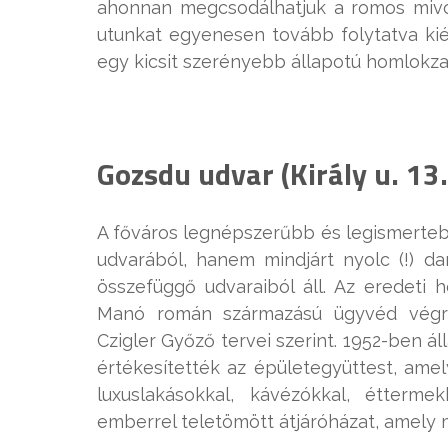
ahonnan megcsodálhatjuk a romos mivol
utunkat egyenesen tovább folytatva kié
egy kicsit szerényebb állapotú homlokzat
Gozsdu udvar (Király u. 13.
A főváros legnépszerűbb és legismerteb
udvarából, hanem mindjárt nyolc (!) d
összefüggő udvaraiból áll. Az eredeti 
Manó román származású ügyvéd végren
Czigler Győző tervei szerint. 1952-ben 
értékesítették az épületegyüttest, amel
luxuslakásokkal, kávézókkal, étterm
emberrel teletömött átjáróházat, amely 