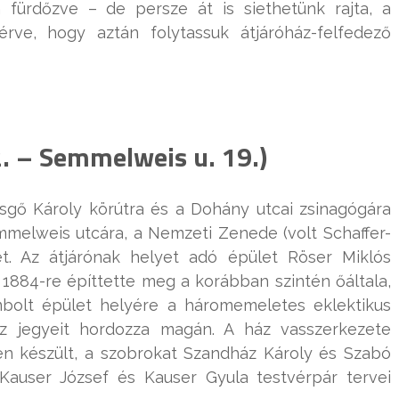
fürdőzve – de persze át is siethetünk rajta, a
iérve, hogy aztán folytassuk átjáróház-felfedező
2. – Semmelweis u. 19.)
sgő Károly körútra és a Dohány utcai zsinagógára
melweis utcára, a Nemzeti Zenede (volt Schaffer-
t. Az átjárónak helyet adó épület Röser Miklós
i 1884-re építtette meg a korábban szintén őáltala,
bolt épület helyére a háromemeletes eklektikus
sz jegyeit hordozza magán. A ház vasszerkezete
en készült, a szobrokat Szandház Károly és Szabó
Kauser József és Kauser Gyula testvérpár tervei