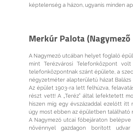
képtelenség a házon, ugyanis minden apr
Merkúr Palota (Nagymező u
A Nagymező utcában helyet foglaló épüle
mint Terézvárosi Telefonközpont volt
telefonközpontnak szánt épülete, a szec
négyzetméter alapterületű házat Balázs 
Az épület 1903-ra lett felhúzva, felava
részt vett! A „Teréz” által lefektetett
hiszen míg egy évszázaddal ezelőtt itt
úgy most ebben az épületben található nap
A Nagymező utcai főbejáraton belépve
növénnyel gazdagon borított udva