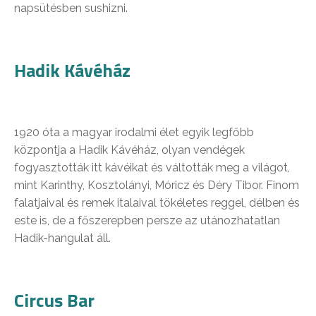
napsütésben sushizni.
Hadik Kávéház
1920 óta a magyar irodalmi élet egyik legfőbb
központja a Hadik Kávéház, olyan vendégek
fogyasztották itt kávéikat és váltották meg a világot,
mint Karinthy, Kosztolányi, Móricz és Déry Tibor. Finom
falatjaival és remek italaival tökéletes reggel, délben és
este is, de a főszerepben persze az utánozhatatlan
Hadik-hangulat áll.
Circus Bar