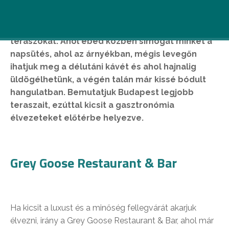
Ezer és ezer hely van Budapesten, ahol
élvezhetjük a nyár egyik legjobb dolgát: a
teraszokat. Ahol ebéd közben simogat minket a
napsütés, ahol az árnyékban, mégis levegőn
ihatjuk meg a délutáni kávét és ahol hajnalig
üldögélhetünk, a végén talán már kissé bódult
hangulatban. Bemutatjuk Budapest legjobb
teraszait, ezúttal kicsit a gasztronómia
élvezeteket előtérbe helyezve.
Grey Goose Restaurant & Bar
Ha kicsit a luxust és a minőség fellegvárát akarjuk
élvezni, irány a Grey Goose Restaurant & Bar, ahol már