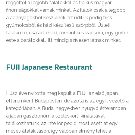
reggeltől a legjobb falatokkal és tipikus magyar
finomságokkal várnak minket. Az italok csak a legjobb
alapanyagokból készülnek, az üdítők pedig friss
gyümölcsből és házi készítésű szörpből. Üzleti
találkozó, családi ebéd, romantikus vacsora, egy görbe
este a barátokkal… Itt mindig szívesen látnak minket.
FUJI Japanese Restaurant
Húsz éve nyitotta meg kapuit a FUJI, az első japán
étteremként Budapesten, de azóta is az egyik vezető a
kategóriában. A Budai hegyekben nyugvó étteremben
a japán gasztronómia széleskörű kínálatával
találkozhatunk, az interior pedig most esett át egy
mesés átalakításon, így valóban élmény lehet a