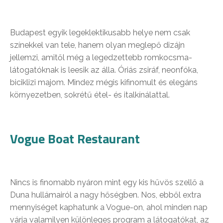
Budapest egyik legeklektikusabb helye nem csak
színekkel van tele, hanem olyan meglepő dizájn
jellemzi, amitől még a legedzettebb romkocsma-
látogatóknak is leesik az álla. Óriás zsiráf, neonfóka,
biciklizi majom. Mindez mégis kifinomult és elegáns
környezetben, sokrétű étel- és italkínálattal.
Vogue Boat Restaurant
Nincs is finomabb nyáron mint egy kis hűvös szellő a
Duna hullámairól a nagy hőségben. Nos, ebből extra
mennyiséget kaphatunk a Vogue-on, ahol minden nap
várja valamilyen különleges program a látogatókat, az