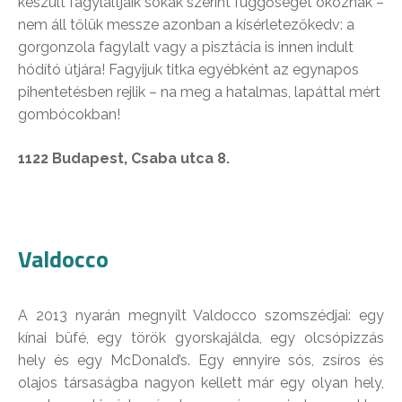
készült fagylaltjaik sokak szerint függőséget okoznak –
nem áll tőlük messze azonban a kísérletezőkedv: a
gorgonzola fagylalt vagy a pisztácia is innen indult
hódító útjára! Fagyijuk titka egyébként az egynapos
pihentetésben rejlik – na meg a hatalmas, lapáttal mért
gombócokban!
1122 Budapest, Csaba utca 8.
Valdocco
A 2013 nyarán megnyílt Valdocco szomszédjai: egy
kínai büfé, egy török gyorskajálda, egy olcsópizzás
hely és egy McDonald’s. Egy ennyire sós, zsíros és
olajos társaságba nagyon kellett már egy olyan hely,