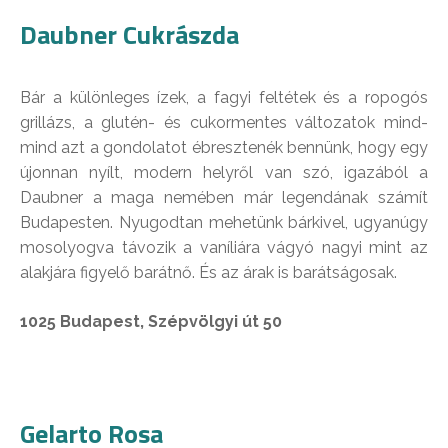
Daubner Cukrászda
Bár a különleges ízek, a fagyi feltétek és a ropogós
grillázs, a glutén- és cukormentes változatok mind-
mind azt a gondolatot ébresztenék bennünk, hogy egy
újonnan nyílt, modern helyről van szó, igazából a
Daubner a maga nemében már legendának számít
Budapesten. Nyugodtan mehetünk bárkivel, ugyanúgy
mosolyogva távozik a vaníliára vágyó nagyi mint az
alakjára figyelő barátnő. És az árak is barátságosak.
1025 Budapest, Szépvölgyi út 50
Gelarto Rosa