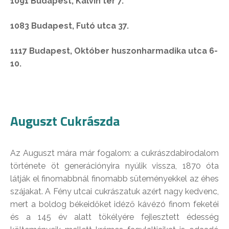
1091 Budapest, Kálvin tér 7.
1083 Budapest, Futó utca 37.
1117 Budapest, Október huszonharmadika utca 6-
10.
Auguszt Cukrászda
Az Auguszt mára már fogalom: a cukrászdabirodalom
története öt generációnyira nyúlik vissza, 1870 óta
látják el finomabbnál finomabb süteményekkel az éhes
szájakat. A Fény utcai cukrászatuk azért nagy kedvenc,
mert a boldog békeidőket idéző kávézó finom feketéi
és a 145 év alatt tökélyére fejlesztett édesség