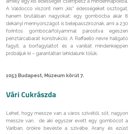
amely egy kis édességet csempész a mindennapokba.
A Valdocco viszont nem „kis” édességeket osztogat,
hanem brutálisan nagyokat: egy gombócba akár 8
dekányi mennyországot is belepasszíroznak, ami a 230
forintos gombócárfolyammal párosítva egészen
pénztárcabarát konstrukció. A Raffaello névre hallgató
fagyit, a borfagylaltot és a vaníliát mindenképpen
próbáljuk ki – garantáltan lehidalunk tőlük.
1053 Budapest, Múzeum körút 7.
Vári Cukrászda
Lehet, hogy messze van a város szívétől, sőt, nagyon
messze van, de aki egyszer evett egy gombócot a
Váriban, örökre bevéste a szívébe. Arany és ezüst