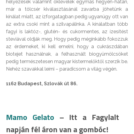
helyezések valamint oklevelek egymás hegyén-hátán,
már a tölcsér kiválasztásánál zavarba jöhetünk a
kínálat miatt, az ízforgatagban pedig ugyanúgy ott van
az extra csoki mint a szilvapálinka. A kínálatban több
fagyi is laktóz-, glutén- és cukormentes, az ízesítést
steviával oldják meg. Hogy pedig méginkább fokozzuk
az érdemeket, ki kell emelni, hogy a cukrászdában
biotejet használnak, a felhasznált biogyümölcsöket
pedig természetesen magyar kistermelőktől szerzik be.
Nehéz szavakkal leírni – paradicsom a világ végén.
1162 Budapest, Szlovák út 86.
Mamo Gelato
– Itt a Fagylalt
napján fél áron van a gombóc!