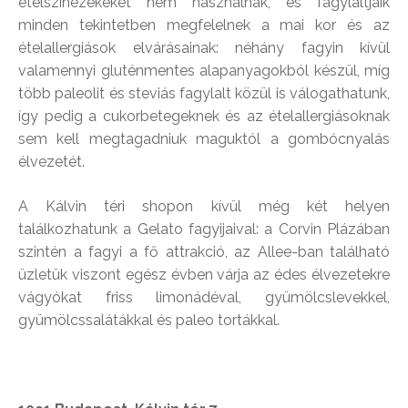
ételszínezékeket nem használnak, és fagylaltjaik
minden tekintetben megfelelnek a mai kor és az
ételallergiások elvárásainak: néhány fagyin kívül
valamennyi gluténmentes alapanyagokból készül, míg
több paleolit és steviás fagylalt közül is válogathatunk,
így pedig a cukorbetegeknek és az ételallergiásoknak
sem kell megtagadniuk maguktól a gombócnyalás
élvezetét.
A Kálvin téri shopon kívül még két helyen
találkozhatunk a Gelato fagyijaival: a Corvin Plázában
szintén a fagyi a fő attrakció, az Allee-ban található
üzletük viszont egész évben várja az édes élvezetekre
vágyókat friss limonádéval, gyümölcslevekkel,
gyümölcssalátákkal és paleo tortákkal.