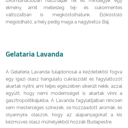
ízkombinációban használják fel és mindegyik egy
élmény, amit mellesleg tej- és cukormentes
változatban is megkóstolhatunk. Előkóstoló
megoldható, a hely pedig maga a nagybetűs Báj.
Gelataria Lavanda
A Gelateria Lavanda tulajdonosai a kezdetektől fogva
egy igazi olasz hangulatú cukrászdát és fagylaltozót
akartak nyitni, ami teljes egészében sikerült nekik, azzal
együtt, hogy némi modernséget is akartak vinni a
gasztropolitikájukba. A Lavanda fagylaltjaiban nincsen
sem mesterséges színezék, se hozzáadott aromák, és
olyannyira olaszok, hogy az alapanyagokat a kis
kézműves olasz műhelyekből hozzák Budapestre.