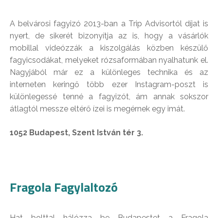
A belvárosi fagyizó 2013-ban a Trip Advisortól díjat is
nyert, de sikerét bizonyítja az is, hogy a vásárlók
mobillal videózzák a kiszolgálás közben készülő
fagyicsodákat, melyeket rózsaformában nyalhatunk el.
Nagyjából már ez a különleges technika és az
interneten keringő több ezer Instagram-poszt is
különlegessé tenné a fagyizót, ám annak sokszor
átlagtól messze eltérő ízei is megérnek egy imát.
1052 Budapest, Szent István tér 3.
Fragola Fagylaltozó
Hat bolttal hálózza be Budapestet a Fragola