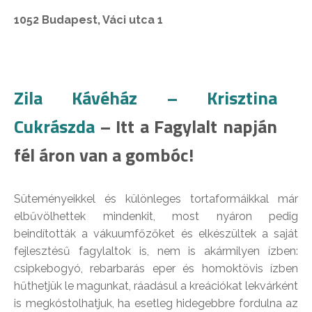
1052 Budapest, Váci utca 1
Zila Kávéház – Krisztina
Cukrászda
– Itt a Fagylalt napján
fél áron van a gombóc!
Süteményeikkel és különleges tortaformáikkal már
elbűvölhettek mindenkit, most nyáron pedig
beindították a vákuumfőzőket és elkészültek a saját
fejlesztésű fagylaltok is, nem is akármilyen ízben:
csipkebogyó, rebarbarás eper és homoktövis ízben
hűthetjük le magunkat, ráadásul a kreációkat lekvárként
is megkóstolhatjuk, ha esetleg hidegebbre fordulna az