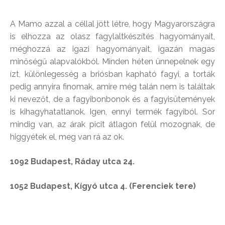
A Mamo azzal a céllal jött létre, hogy Magyarországra
is elhozza az olasz fagylaltkészítés hagyományait,
méghozzá az igazi hagyományait, igazán magas
minőségű alapvalókból. Minden héten ünnepelnek egy
ízt, különlegesség a briósban kapható fagyi, a torták
pedig annyira finomak, amire még talán nem is találtak
ki nevezőt, de a fagyibonbonok és a fagyisütemények
is kihagyhatatlanok. Igen, ennyi termék fagyiból. Sor
mindig van, az árak picit átlagon felül mozognak, de
higgyétek el, meg van rá az ok.
1092 Budapest, Ráday utca 24.
1052 Budapest, Kígyó utca 4. (Ferenciek tere)