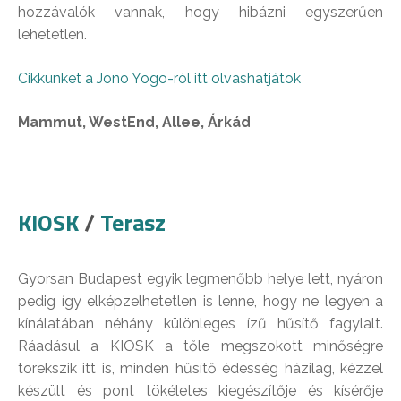
hozzávalók vannak, hogy hibázni egyszerűen
lehetetlen.
Cikkünket a Jono Yogo-ról itt olvashatjátok
Mammut, WestEnd, Allee, Árkád
KIOSK
/
Terasz
Gyorsan Budapest egyik legmenőbb helye lett, nyáron
pedig így elképzelhetetlen is lenne, hogy ne legyen a
kínálatában néhány különleges ízű hűsítő fagylalt.
Ráadásul a KIOSK a tőle megszokott minőségre
törekszik itt is, minden hűsítő édesség házilag, kézzel
készült és pont tökéletes kiegészítője és kísérője