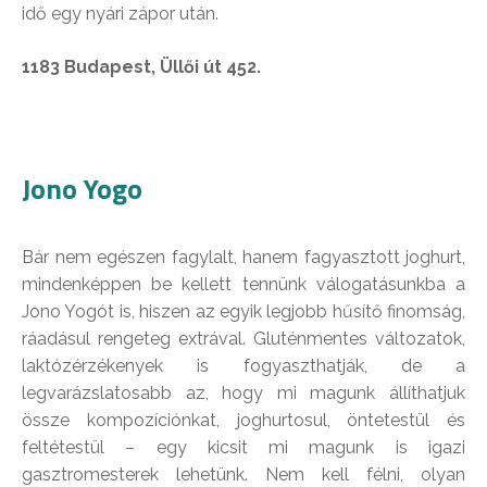
idő egy nyári zápor után.
1183 Budapest, Üllői út 452.
Jono Yogo
Bár nem egészen fagylalt, hanem fagyasztott joghurt,
mindenképpen be kellett tennünk válogatásunkba a
Jono Yogót is, hiszen az egyik legjobb hűsítő finomság,
ráadásul rengeteg extrával. Gluténmentes változatok,
laktózérzékenyek is fogyaszthatják, de a
legvarázslatosabb az, hogy mi magunk állíthatjuk
össze kompozíciónkat, joghurtosul, öntetestül és
feltétestül – egy kicsit mi magunk is igazi
gasztromesterek lehetünk. Nem kell félni, olyan