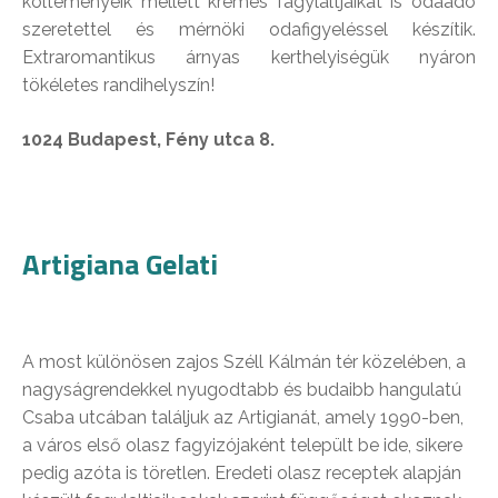
költeményeik mellett krémes fagylaltjaikat is odaadó
szeretettel és mérnöki odafigyeléssel készítik.
Extraromantikus árnyas kerthelyiségük nyáron
tökéletes randihelyszín!
1024 Budapest, Fény utca 8.
Artigiana Gelati
A most különösen zajos Széll Kálmán tér közelében, a
nagyságrendekkel nyugodtabb és budaibb hangulatú
Csaba utcában találjuk az Artigianát, amely 1990-ben,
a város első olasz fagyizójaként települt be ide, sikere
pedig azóta is töretlen. Eredeti olasz receptek alapján