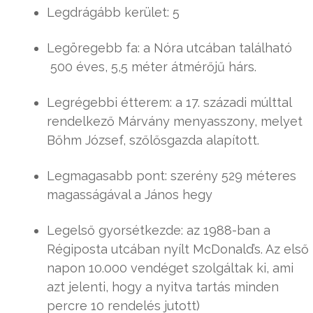
Legdrágább kerület: 5
Legöregebb fa: a Nóra utcában található
500 éves, 5,5 méter átmérőjű hárs.
Legrégebbi étterem: a 17. századi múlttal
rendelkező Márvány menyasszony, melyet
Bőhm József, szőlősgazda alapított.
Legmagasabb pont: szerény 529 méteres
magasságával a János hegy
Legelső gyorsétkezde: az 1988-ban a
Régiposta utcában nyílt McDonald’s. Az első
napon 10.000 vendéget szolgáltak ki, ami
azt jelenti, hogy a nyitva tartás minden
percre 10 rendelés jutott)