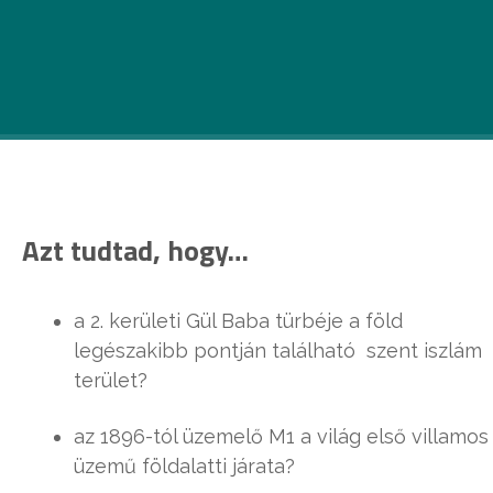
Rengeteg ok miatt lehetünk büszkék a
városunkra. Azt például tudtad, hogy itt van a
világ legszebb piaca?
Azt tudtad, hogy…
a 2. kerületi Gül Baba türbéje a föld
legészakibb pontján található szent iszlám
terület?
az 1896-tól üzemelő M1 a világ első villamos
üzemű földalatti járata?