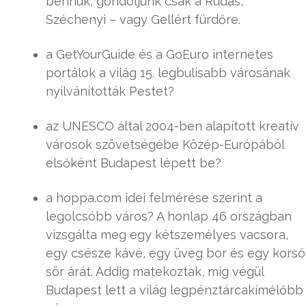
bennük, gondoljunk csak a Rudas,
Széchenyi – vagy Gellért fürdőre.
a GetYourGuide és a GoEuro internetes
portálok a világ 15. legbulisabb városának
nyilvánították Pestet?
az UNESCO által 2004-ben alapított kreatív
városok szövetségébe Közép-Európából
elsőként Budapest lépett be?
a hoppa.com idei felmérése szerint a
legolcsóbb város? A honlap 46 országban
vizsgálta meg egy kétszemélyes vacsora,
egy csésze kávé, egy üveg bor és egy korsó
sör árát. Addig matekoztak, míg végül
Budapest lett a világ legpénztárcakímélőbb