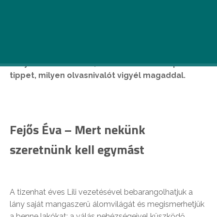
Ismered Budapest minden zegzugát? Kíváncsi
vagy, miként mozgatta meg íróink fantáziáját kis
hazánk fővárosa? Korábbi összeállításunkban
megmutattuk, hova érdemes beülni egy jó
könyvvel a kezedben, most ahhoz adunk pár
tippet, milyen olvasnivalót vigyél magaddal.
Fejős Éva – Mert nekünk
szeretnünk kell egymást
A tizenhat éves Lili vezetésével bebarangolhatjuk a
lány saját mangaszerű álomvilágát és megismerhetjük
a benne lakókat: a válás nehézségeivel küszködő