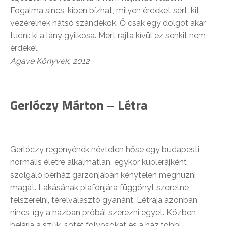
Fogalma sincs, kiben bízhat, milyen érdeket sért, kit
vezérelnek hátsó szándékok. Ő csak egy dolgot akar
tudni: ki a lány gyilkosa. Mert rajta kívül ez senkit nem
érdekel.
Agave Könyvek, 2012
Gerlóczy Márton – Létra
Gerlóczy regényének névtelen hőse egy budapesti,
normális életre alkalmatlan, egykor kuplerájként
szolgáló bérház garzonjában kénytelen meghúzni
magát. Lakásának plafonjára függönyt szeretne
felszerelni, térelválasztó gyanánt. Létrája azonban
nincs, így a házban próbál szerezni egyet. Közben
bejárja a szűk, sötét folyosókat és a ház többi