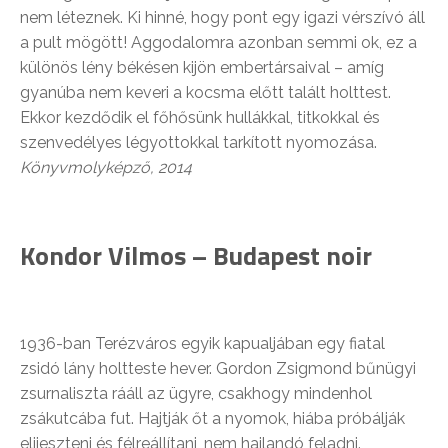
nem léteznek. Ki hinné, hogy pont egy igazi vérszívó áll
a pult mögött! Aggodalomra azonban semmi ok, ez a
különös lény békésen kijön embertársaival – amíg
gyanúba nem keveri a kocsma előtt talált holttest.
Ekkor kezdődik el főhősünk hullákkal, titkokkal és
szenvedélyes légyottokkal tarkított nyomozása.
Könyvmolyképző, 2014
Kondor Vilmos – Budapest noir
1936-ban Terézváros egyik kapualjában egy fiatal
zsidó lány holtteste hever. Gordon Zsigmond bűnügyi
zsurnaliszta rááll az ügyre, csakhogy mindenhol
zsákutcába fut. Hajtják őt a nyomok, hiába próbálják
elijeszteni és félreállítani, nem hajlandó feladni.