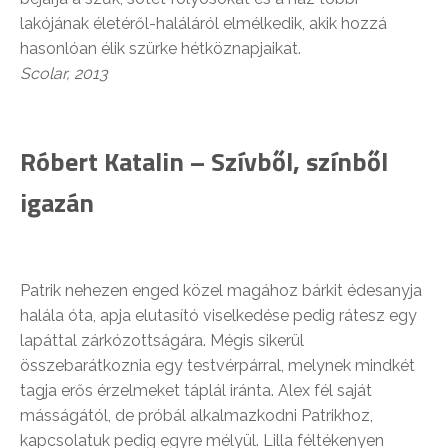
lakójának életéről-haláláról elmélkedik, akik hozzá
hasonlóan élik szürke hétköznapjaikat.
Scolar, 2013
Róbert Katalin – Szívből, színből
igazán
Patrik nehezen enged közel magához bárkit édesanyja
halála óta, apja elutasító viselkedése pedig rátesz egy
lapáttal zárkózottságára. Mégis sikerül
összebarátkoznia egy testvérpárral, melynek mindkét
tagja erős érzelmeket táplál iránta. Alex fél saját
másságától, de próbál alkalmazkodni Patrikhoz,
kapcsolatuk pedig egyre mélyül. Lilla féltékenyen