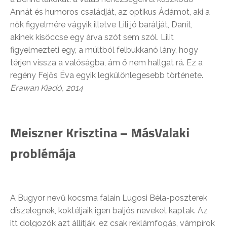
Annát és humoros családját, az optikus Ádámot, aki a
nők figyelmére vágyik illetve Lili jó barátját, Danit,
akinek kisöccse egy árva szót sem szól. Lilit
figyelmezteti egy, a múltból felbukkanó lány, hogy
térjen vissza a valóságba, ám ő nem hallgat rá. Ez a
regény Fejős Éva egyik legkülönlegesebb története.
Erawan Kiadó, 2014
Meiszner Krisztina – MásValaki
problémája
A Bugyor nevű kocsma falain Lugosi Béla-poszterek
díszelegnek, koktéljaik igen baljós neveket kaptak. Az
itt dolgozók azt állítják, ez csak reklámfogás, vámpírok