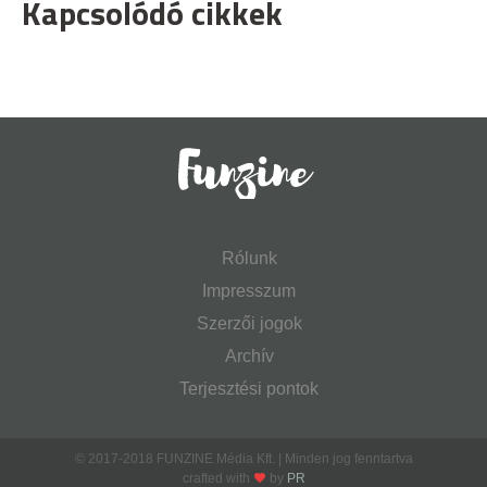
Kapcsolódó cikkek
Rólunk
Impresszum
Szerzői jogok
Archív
Terjesztési pontok
© 2017-2018 FUNZINE Média Kft. | Minden jog fenntartva
crafted with
by
PR