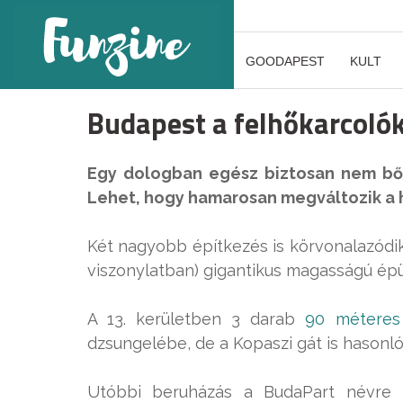
GOODAPEST
KULT
Budapest a felhőkarcolók
Egy dologban egész biztosan nem bőv
Lehet, hogy hamarosan megváltozik a 
Két nagyobb építkezés is körvonalazódi
viszonylatban) gigantikus magasságú épü
A 13. kerületben 3 darab
90 méteres
dzsungelébe, de a Kopaszi gát is hasonló
Utóbbi beruházás a BudaPart névre h