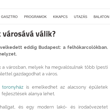
GASZTRO
PROGRAMOK
KIKAPCS
UTAZÁS
BALATON
 városává válik?
elkedett eddig Budapest: a felhőkarcolókban.
helyzet.
k a városban, melyek ha megvalósulnak több (pesti
lettel gazdagodhat a város.
 toronyház
is emelkedhet az alacsony épületek
 fejlesztések alanya lehet.
allgat, és egy modern lakó- és irodaövezetet