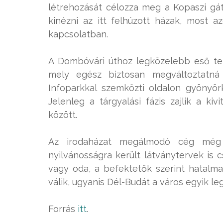
létrehozását célozza meg a Kopaszi gá
kinézni az itt felhúzott házak, most a
kapcsolatban.
A Dombóvári úthoz legközelebb eső te
mely egész biztosan megváltoztatná
Infoparkkal szemközti oldalon gyönyör
Jelenleg a tárgyalási fázis zajlik a ki
között.
Az irodaházat megálmodó cég még n
nyilvánosságra került látványtervek is c
vagy oda, a befektetők szerint hatalma
válik, ugyanis Dél-Budát a város egyik l
Forrás
itt
.