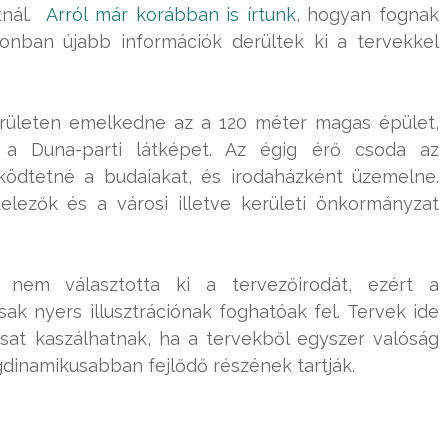
tnál.
Arról már korábban is írtunk
, hogyan fognak
zonban újabb információk derültek ki a tervekkel
rületen emelkedne az a 120 méter magas épület,
 a Duna-parti látképet. Az égig érő csoda az
ködtetné a budaiakat, és irodaházként üzemelne.
vitelezők és a városi illetve kerületi önkormányzat
em választotta ki a tervezőirodát, ezért a
sak nyers illusztrációnak foghatóak fel. Tervek ide
sat kaszálhatnak, ha a tervekből egyszer valóság
egdinamikusabban fejlődő részének tartják.