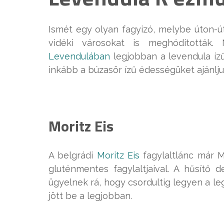
Ismét egy olyan fagyizó, melybe úton-ú
vidéki városokat is meghódították.
Levendulában
legjobban a levendula ízű
inkább a búzasör ízű édességüket ajánlju
Moritz Eis
A belgrádi
Moritz Eis
fagylaltlánc már M
gluténmentes fagylaltjaival. A hűsítő 
ügyelnek rá, hogy csordultig legyen a l
jött be a legjobban.