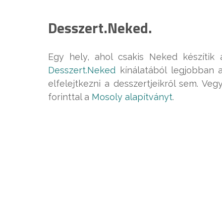
Desszert.Neked.
Egy hely, ahol csakis Neked készítik 
Desszert.Neked
kínálatából legjobban 
elfelejtkezni a desszertjeikről sem. V
forinttal a
Mosoly alapítványt
.