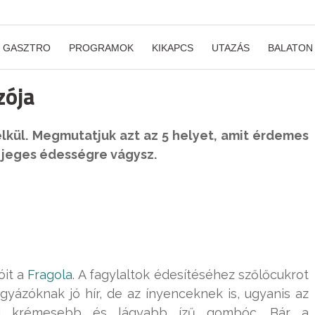
GASZTRO
PROGRAMOK
KIKAPCS
UTAZÁS
BALATON
zója
élkül. Megmutatjuk azt az 5 helyet, amit érdemes
 jeges édességre vágysz.
óit a
Fragola
. A fagylaltok édesítéséhez szőlőcukrot
gyázóknak jó hír, de az ínyenceknek is, ugyanis az
al krémesebb és lágyabb ízű gombóc. Bár a