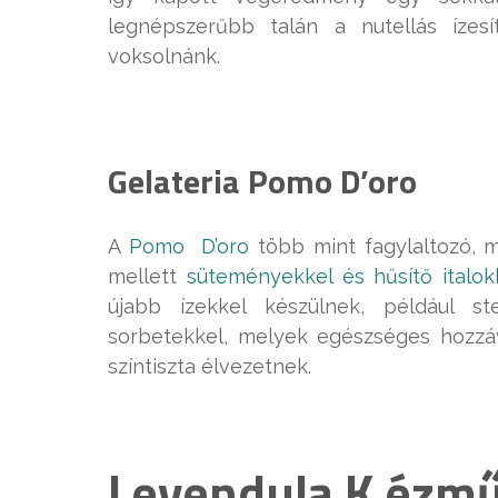
legnépszerűbb talán a nutellás ízes
voksolnánk.
Gelateria Pomo D’oro
A
Pomo D’oro
több mint fagylaltozó, m
mellett
süteményekkel és hűsítő italok
újabb ízekkel készülnek, például st
sorbetekkel, melyek egészséges hozzá
színtiszta élvezetnek.
Levendula K ézmű