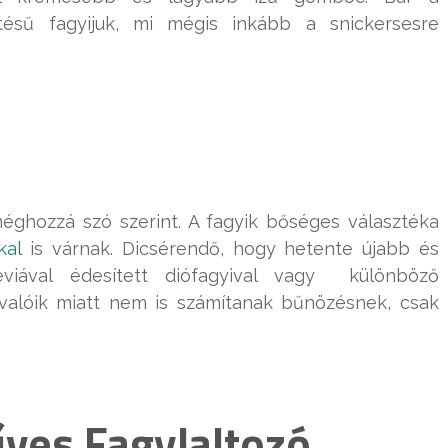
ítésű fagyijuk, mi mégis inkább a snickersesre
éghozzá szó szerint. A fagyik bőséges választéka
kal
is várnak. Dicsérendő, hogy hetente újabb és
eviával édesített diófagyival vagy különböző
valóik miatt nem is számítanak bűnözésnek, csak
ves Fagylal
tozó