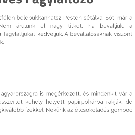
tfélen belebukkanhatsz Pesten sétálva. Sőt, már a
 Nem árulunk el nagy titkot, ha bevalljuk, a
 fagylaltjukat kedveljük. A bevállalósaknak viszont
k.
agyarországra is megérkezett, és mindenkit vár a
desszertet kehely helyett papírpohárba rakják, de
egkiválóbb ízekkel. Nekünk az étcsokoládés gombóc