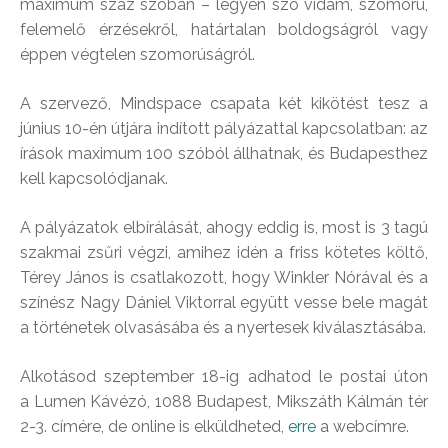
maximum száz szóban – legyen szó vidám, szomorú,
felemelő érzésekről, határtalan boldogságról vagy
éppen végtelen szomorúságról.
A szervező, Mindspace csapata két kikötést tesz a
június 10-én útjára indított pályázattal kapcsolatban: az
írások maximum 100 szóból állhatnak, és Budapesthez
kell kapcsolódjanak.
A pályázatok elbírálását, ahogy eddig is, most is 3 tagú
szakmai zsűri végzi, amihez idén a friss kötetes költő,
Térey János is csatlakozott, hogy Winkler Nórával és a
színész Nagy Dániel Viktorral együtt vesse bele magát
a történetek olvasásába és a nyertesek kiválasztásába.
Alkotásod szeptember 18-ig adhatod le postai úton
a Lumen Kávézó, 1088 Budapest, Mikszáth Kálmán tér
2-3. címére, de online is elküldheted,
erre
a webcímre.