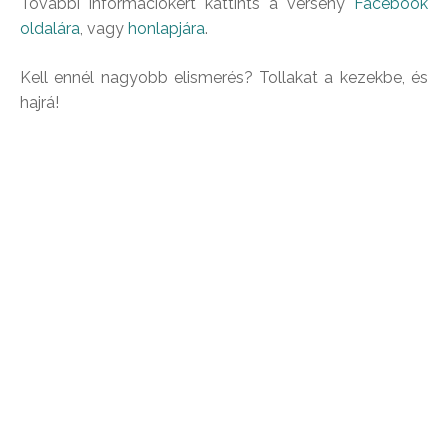
További információkért kattints a verseny
Facebook
oldalára
, vagy
honlapjára
.
Kell ennél nagyobb elismerés? Tollakat a kezekbe, és
hajrá!