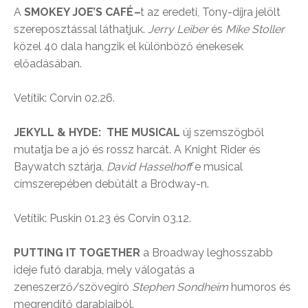
A
SMOKEY JOE’S CAFÉ
–
t az eredeti, Tony-díjra jelölt
szereposztással láthatjuk.
Jerry Leiber
és
Mike Stoller
közel 40 dala hangzik el különböző énekesek
előadásában.
Vetítik: Corvin 02.26.
JEKYLL & HYDE: THE MUSICAL
új
szemszögből
mutatja be a jó és rossz harcát. A Knight Rider és
Baywatch sztárja,
David Hasselhoff
e musical
címszerepében debütált a Brodway-n.
Vetítik: Puskin 01.23 és Corvin 03.12.
PUTTING IT TOGETHER
a Broadway leghosszabb
ideje futó darabja, mely válogatás a
zeneszerző/szövegíró
Stephen Sondheim
humoros és
megrendítő darabjaiból.