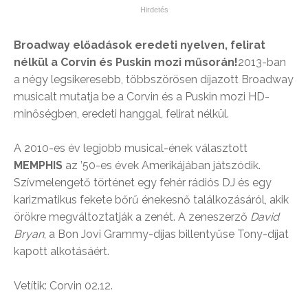
Broadway előadások eredeti nyelven, felirat
nélkül a Corvin és Puskin mozi műsorán!
2013-ban
a négy legsikeresebb, többszörösen díjazott Broadway
musicalt mutatja be a Corvin és a Puskin mozi HD-
minőségben, eredeti hanggal, felirat nélkül.
A 2010-es év legjobb musical-ének választott
MEMPHIS
az ’50-es évek Amerikájában játszódik.
Szívmelengető történet egy fehér rádiós DJ és egy
karizmatikus fekete bőrű énekesnő találkozásáról, akik
örökre megváltoztatják a zenét. A zeneszerző
David
Bryan
, a Bon Jovi Grammy-díjas billentyűse Tony-díjat
kapott alkotásáért.
Vetítik: Corvin 02.12.