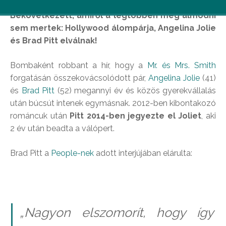
Bekövetkezett, amiről a legtöbben még álmodni
sem mertek: Hollywood álompárja, Angelina Jolie
és Brad Pitt elválnak!
Bombaként robbant a hír, hogy a
Mr. és Mrs. Smith
forgatásán összekovácsolódott pár,
Angelina Jolie
(41)
és
Brad Pitt
(52) megannyi év és közös gyerekvállalás
után búcsút intenek egymásnak. 2012-ben kibontakozó
románcuk után
Pitt 2014-ben jegyezte el Joliet
, aki
2 év után beadta a válópert.
Brad Pitt a
People-nek
adott interjújában elárulta:
„Nagyon elszomorít, hogy így