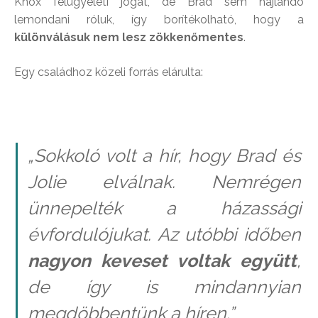
Knox felügyeleti jogát, de Brad sem hajlandó
lemondani róluk, így borítékolható, hogy a
különválásuk nem lesz zökkenőmentes
.
Egy családhoz közeli forrás elárulta:
„Sokkoló volt a hír, hogy Brad és
Jolie elválnak. Nemrégen
ünnepelték a házassági
évfordulójukat. Az utóbbi időben
nagyon keveset voltak együtt
,
de így is mindannyian
megdöbbentünk a híren.”