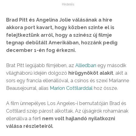
Brad Pitt és Angelina Jolie válásának a híre
akkora port kavart, hogy közben szinte el is
felejtkeztünk arról, hogy a színész új filmje
tegnap debütált Amerikában, hozzánk pedig
december 1-én fog érkezni.
Brat Pitt legújabb filmjében, az
Alliedban
egy második
világháború idején dolgozó
hírügynököt alakít
, akit a
sors egy francia ellenállóval, a csinos és szexi Marianne
Beausejourral, alias
Marion Cottilarddal
hoz össze.
A film ünnepélyes Los Angeles-i bemutatóján Brad és
Cottilard szép párost alkottak. Az újságírók rohamának
ellenállva a férfi
nem volt hajlandó nyilatkozni
válása részleteiről
.