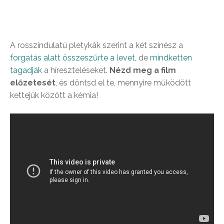
A rosszindulatú pletykák szerint a két színész a
forgatás alatt összeszűrte a levet
, de
mindketten
tagadják
a híreszteléseket.
Nézd meg a film
előzetesét
, és döntsd el te, mennyire működött
kettejük között a kémia!