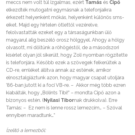
meccs nem volt túl izgalmas, ezért
Tamás
és
Cipő
elkezdték mutogatni egymásnak a telefonjaikra
érkezett helyenként mókás, helyenként különös sms-
eiket. Majd egy hirtelen ötlettől vezérelve,
felolvastatták ezeket egy a társaságunkban ülő
magyarul alig beszélő orosz hölggyel. Ahogy a hölgy
olvasott, mi dőltünk a röhögéstől, de a másodszori
kísérlet olyan jól sikerült, hogy Zoli nyomban rögzítette
is telefonjára. Később ezek a szövegek felkerültek a
CD-re, emléket állítva annak az estének, amikor
elnosztalgiáztunk azon, hogy magyar csapat utoljára
’86-ban jutott ki a foci VB-re. – Akkor még több ezren
kiabálták, hogy „Bólints Tibi!” – mondta Cipő azon a
bizonyos estén. (
Nyilasi Tibor
nak drukkolva). Erre
Tamás: – Ez nem is lenne rossz lemezcím… – Szóval
ennyiben maradtunk…”
Ízelítő a lemezből: