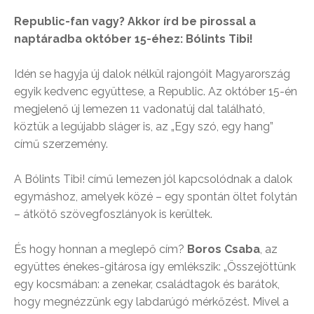
Republic-fan vagy? Akkor írd be pirossal a
naptáradba október 15-éhez: Bólints Tibi!
Idén se hagyja új dalok nélkül rajongóit Magyarország
egyik kedvenc együttese, a Republic. Az október 15-én
megjelenő új lemezen 11 vadonatúj dal található,
köztük a legújabb sláger is, az „Egy szó, egy hang”
című szerzemény.
A Bólints Tibi! című lemezen jól kapcsolódnak a dalok
egymáshoz, amelyek közé – egy spontán öltet folytán
– átkötő szövegfoszlányok is kerültek.
És hogy honnan a meglepő cím?
Boros Csaba
, az
együttes énekes-gitárosa így emlékszik: „Összejöttünk
egy kocsmában: a zenekar, családtagok és barátok,
hogy megnézzünk egy labdarúgó mérkőzést. Mivel a