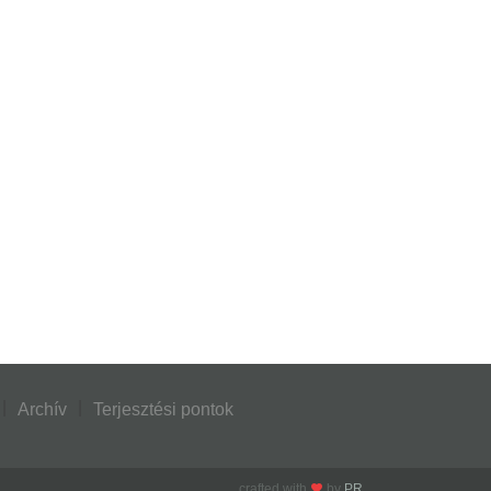
Archív
Terjesztési pontok
crafted with
by
PR