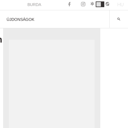
HU
BURDA
ÚJDONSÁGOK
n