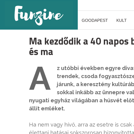
GOODAPEST
KULT
Ma kezdődik a 40 napos bö
és ma
A
z utóbbi években egyre diva
trendek, csoda fogyasztósze
járunk, a keresztény kultúrá
sokkal inkább az ünnepre való
nyugati egyház világában a húsvét előtt
állít emléket.
Ha nem vagy hívő, arra az esetre is csak 
élettani hatásai sokszorosan bizonyította