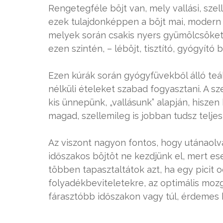
Rengetegféle böjt van, mely vallási, szel
ezek tulajdonképpen a böjt mai, modern v
melyek során csakis nyers gyümölcsöket e
ezen szintén, – léböjt, tisztító, gyógyító b
Ezen kúrák során gyógyfüvekből álló te
nélküli ételeket szabad fogyasztani. A sze
kis ünnepünk, „vallásunk” alapján, hisz
magad, szellemileg is jobban tudsz teljesí
Az viszont nagyon fontos, hogy utánaol
időszakos böjtöt ne kezdjünk el, mert e
többen tapasztaltátok azt, ha egy picit o
folyadékbeviteletekre, az optimális moz
fárasztóbb időszakon vagy túl, érdemes 