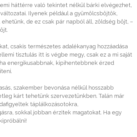
lemi háttérre való tekintet nélkül bárki elvégezhet,
áltozatai. Ilyenek például a gyümölcsböjtök,
hetünk, de ez csak pár napból áll, zöldség böjt, –
öjt.
ákat, csakis természetes adalékanyag hozzáadása
llemi tisztulás itt is végbe megy, csak ez a mi saját
en ha energikusabbnak, kipihentebbnek érzed
teni.
vasás, szakember bevonása nélkül hosszabb
setleg kárt tehetünk szervezetünkben. Talán már
dafigyeltek táplálkozásotokra,
gásra, sokkal jobban érzitek magatokat. Ha egy
kipróbálni!