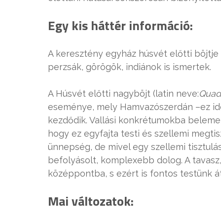
Egy kis háttér információ:
A keresztény egyház húsvét előtti böjtje 
perzsák, görögök, indiánok is ismertek.
A Húsvét előtti nagyböjt (latin neve:
Quad
eseménye, mely Hamvazószerdán –ez idén
kezdődik. Vallási konkrétumokba belemenni
hogy ez egyfajta testi és szellemi megti
ünnepség, de mivel egy szellemi tisztulásr
befolyásolt, komplexebb dolog. A tavasz
középpontba, s ezért is fontos testünk á
Mai változatok: