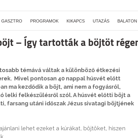
GASZTRO
PROGRAMOK
KIKAPCS
UTAZÁS
BALATON
jt – Így tartották a böjtöt rége
tosabb témává váltak a különböző étkezési
rek. Mivel pontosan 40 nappal húsvét előtt
ban ma kezdődik a böjt, ami nem a fogyásról,
 lelki felkészülésről szól. A húsvét előtti böjt a
i, farsang utáni időszak Jézus sivatagi böjtjének
ajánlani lehet ezeket a kúrákat, böjtöket, hiszen
k.