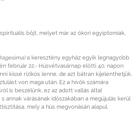
spirituális böjt, melyet már az ókori egyiptomiak,
ragesima)
a keresztény egyház egyik legnagyobb
 február 22.- Húsvétvasárnap előtti 40. napon
 kissé rizikós lenne, de azt bátran kijelenthetjük,
sztulást von maga után. Ez a hívők számára
ól is beszélünk, ez az adott vallás által
, s annak várásának időszakában a megújulás kerül
ttisztítása, mely a hús megvonásán alapul.