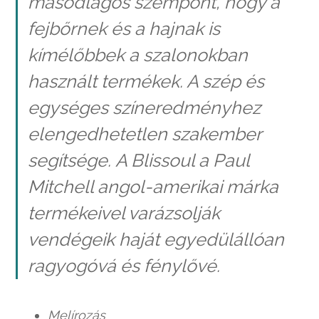
másodlagos szempont, hogy a
fejbőrnek és a hajnak is
kímélőbbek a szalonokban
használt termékek. A szép és
egységes színeredményhez
elengedhetetlen szakember
segítsége. A Blissoul a Paul
Mitchell angol-amerikai márka
termékeivel varázsolják
vendégeik haját egyedülállóan
ragyogóvá és fénylővé.
Melírozás