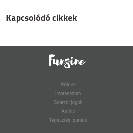
Kapcsolódó cikkek
Rólunk
Impresszum
Szerzői jogok
Archív
Terjesztési pontok