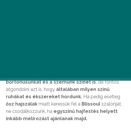
A Blissoul Szépségszalon nem csak egyszerűen
szolgáltatásokat nyújt, hanem tanácsokat is ad
vendégeinek, rávilágítva, hogy egy új frizura
bizony komoly döntés – ami komoly
szakértelmet igényel.
A fodrászat kiemeli, hogy új hajszín választásánál
minden esetben
figyelembe kell venni
bőrtónusunkat és a szemünk színét is
, de fontos
átgondolni azt is, hogy
általában milyen színű
ruhákat és ékszereket hordunk.
Ha pedig esetleg
ősz hajszálak
miatt keressük fel a
Blissoul
szalonját,
ne csodálkozzunk, ha
egyszínű hajfestés helyett
inkább melírozást ajánlanak majd.