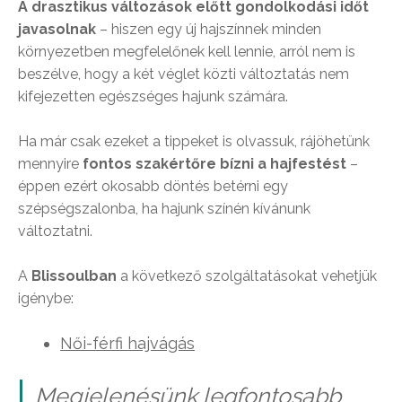
A drasztikus változások előtt gondolkodási időt
javasolnak
– hiszen egy új hajszínnek minden
környezetben megfelelőnek kell lennie, arról nem is
beszélve, hogy a két véglet közti változtatás nem
kifejezetten egészséges hajunk számára.
Ha már csak ezeket a tippeket is olvassuk, rájöhetünk
mennyire
fontos szakértőre bízni a hajfestést
–
éppen ezért okosabb döntés betérni egy
szépségszalonba, ha hajunk színén kívánunk
változtatni.
A
Blissoulban
a következő szolgáltatásokat vehetjük
igénybe:
Női-férfi hajvágás
Megjelenésünk legfontosabb