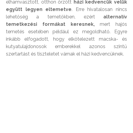
elhamvasztott, otthon őrzött
házi kedvencük velük
együtt legyen eltemetve
. Erre hivatalosan nincs
lehetőség a temetőkben, ezért
alternatív
temetkezési formákat keresnek,
mert hajós
temetés esetében például ez megoldható. Egyre
inkább elfogadott, hogy elkötelezett macska- és
kutyatulajdonosok emberekkel azonos szintű
szertartást és tiszteletet várnak el házi kedvencüknek.