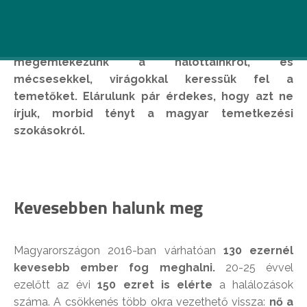
November elsején, Mindenszentek napján
megemlékezünk a halottainkról, és
mécsesekkel, virágokkal keressük fel a
temetőket. Elárulunk pár érdekes, hogy azt ne
írjuk, morbid tényt a magyar temetkezési
szokásokról.
Kevesebben halunk meg
Magyarországon 2016-ban várhatóan
130 ezernél
kevesebb ember fog meghalni.
20-25 évvel
ezelőtt az évi
150 ezret is elérte
a halálozások
száma. A csökkenés több okra vezethető vissza:
nő a