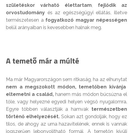
születéskor várható élettartam
,
fejlődik az
orvostudomány
és az egészségügyi ellátás, illetve
természetesen a
fogyatkozó magyar népességen
belül arányaiban is kevesebben halnak meg.
A temető már a múlté
Ma már Magyarországon sem ritkaság, ha az elhunytat
nem a megszokott módon, temetőben kívánja
eltemetni a család,
hanem más módon búcsúzna el
tőle, vagy helyezné egyedi helyen végső nyugalomra.
Egyre többen választják a hamvak
természetben
történő elhelyezését.
Sokan azt gondolják, hogy ez
tilos, de ahogy az urna hazavitelének, ennek is vannak
jogszerűen lebonyolítható formái. A temetőn kívüli