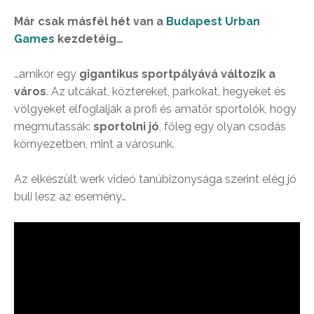
Már csak másfél hét van a
Budapest Urban
Games
kezdetéig…
…amikor egy
gigantikus sportpályává változik a
város
. Az utcákat, köztereket, parkokat, hegyeket és
völgyeket elfoglalják a profi és amatőr sportolók, hogy
megmutassák:
sportolni jó
, főleg egy olyan csodás
környezetben, mint a városunk.
Az elkészült werk videó tanúbizonysága szerint elég jó
buli lesz az esemény…