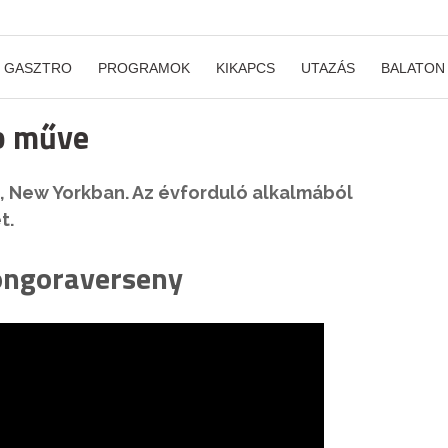
GASZTRO
PROGRAMOK
KIKAPCS
UTAZÁS
BALATON
bb műve
a, New Yorkban. Az évforduló alkalmából
t.
zongoraverseny