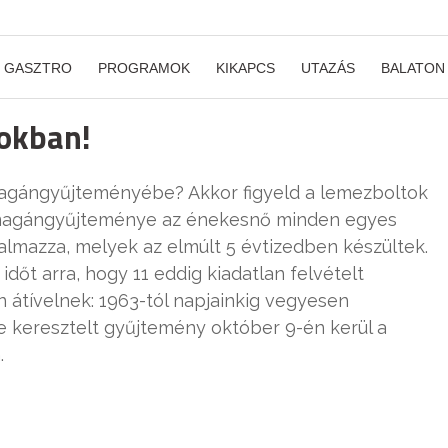
GASZTRO
PROGRAMOK
KIKAPCS
UTAZÁS
BALATON
okban!
 magángyűjteményébe? Akkor figyeld a lemezboltok
d magángyűjteménye az énekesnő minden egyes
almazza, melyek az elmúlt 5 évtizedben készültek.
dőt arra, hogy 11 eddig kiadatlan felvételt
 átívelnek: 1963-tól napjainkig vegyesen
e keresztelt gyűjtemény október 9-én kerül a
.