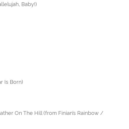
lelujah, Baby!)
r Is Born)
ther On The Hill (from Finian’s Rainbow /