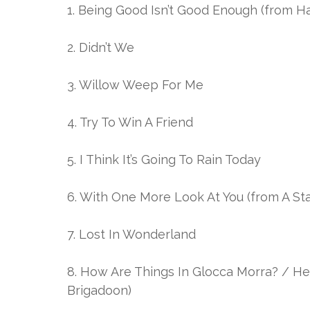
1. Being Good Isn’t Good Enough (from Hal
2. Didn’t We
3. Willow Weep For Me
4. Try To Win A Friend
5. I Think It’s Going To Rain Today
6. With One More Look At You (from A Sta
7. Lost In Wonderland
8. How Are Things In Glocca Morra? / Hea
Brigadoon)