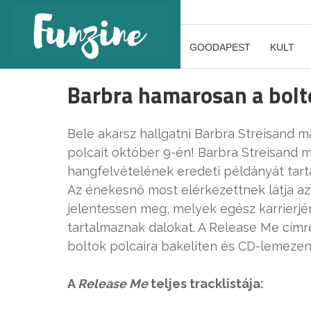
GOODAPEST
KULT
Barbra hamarosan a bolt
Bele akarsz hallgatni Barbra Streisand
polcait október 9-én! Barbra Streisan
hangfelvételének eredeti példányát tart
Az énekesnő most elérkezettnek látja az i
jelentessen meg, melyek egész karrierjén
tartalmaznak dalokat. A Release Me címr
boltok polcaira bakeliten és CD-lemezen
A
Release Me
teljes tracklistája: