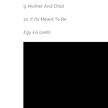
9. Mother And Child
10. If It’s Meant To Be
Egy kis ízeítő: