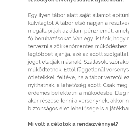
Egy ilyen tábor alatt saját államot építü
külvilágtól. A tábor első napján a résztv
megállapítják az állam pénznemét, amely
fő beruházásokat. Van egy listánk, hogy 
tervezni a zökkenőmentes működéshez. Eze
legtöbbet ajánlja, azé az adott szolgált
jogot eladják másnak). Szállások, szórak
működtetnek. Ettől függetlenül versenyt
ötleteikkel, feltéve, ha a tábor vezetői 
nyithatnak, a lehetőség adott. Csak meg k
érdemes befektetni a működésbe. Elég n
akar részese lenni a versenynek, akkor
biztonságos élet lehetősége is a játékban
Mi volt a célotok a rendezvénnyel?