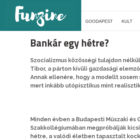
GOODAPEST
KULT
Bankár egy hétre?
Szocializmus közösségi tulajdon nélkül
Tibor, a párton kívüli gazdasági elemz
Annak ellenére, hogy a modellt sosem 
mert inkább utópisztikus mint realiszt
Minden évben a Budapesti Műszaki és
Szakkollégiumában megpróbálják kicsib
hétre, a valódi életben tapasztalt koc