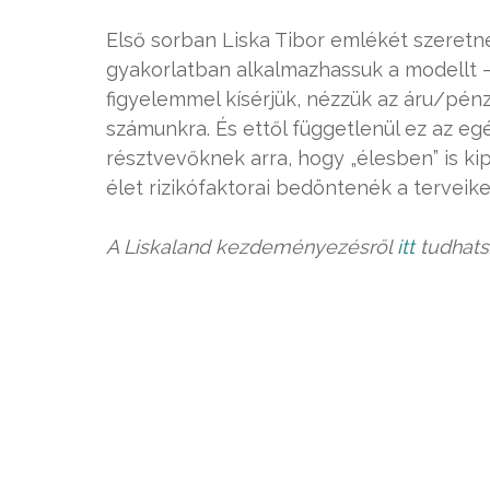
Első sorban Liska Tibor emlékét szeretné
gyakorlatban alkalmazhassuk a modellt 
figyelemmel kísérjük, nézzük az áru/pén
számunkra. És ettől függetlenül ez az e
résztvevőknek arra, hogy „élesben” is ki
élet rizikófaktorai bedöntenék a terveike
A Liskaland kezdeményezésről
itt
tudhats