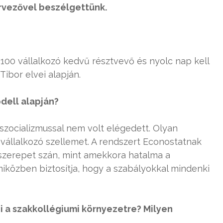
rvezővel beszélgettünk.
100 vállalkozó kedvű résztvevő és nyolc nap kell
Tibor elvei alapján.
dell alapján?
 szocializmussal nem volt elégedett. Olyan
 vállalkozó szellemet. A rendszert Econostatnak
 szerepet szán, mint amekkora hatalma a
közben biztosítja, hogy a szabályokkal mindenki
i a szakkollégiumi környezetre? Milyen