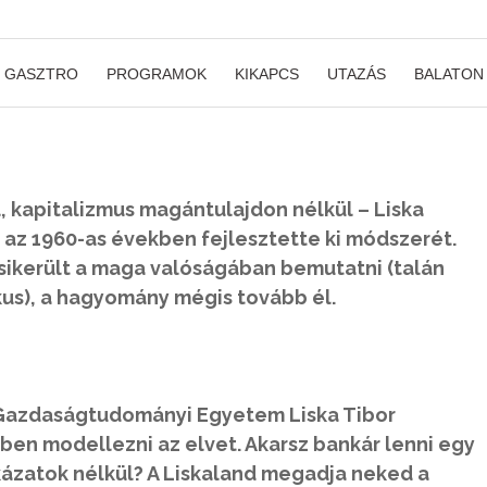
GASZTRO
PROGRAMOK
KIKAPCS
UTAZÁS
BALATON
, kapitalizmus magántulajdon nélkül – Liska
ő az 1960-as években fejlesztette ki módszerét.
sikerült a maga valóságában bemutatni (talán
ikus), a hagyomány mégis tovább él.
 Gazdaságtudományi Egyetem Liska Tibor
en modellezni az elvet. Akarsz bankár lenni egy
kázatok nélkül? A Liskaland megadja neked a