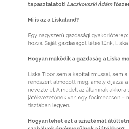
tapasztalatot!
Laczkovszki Ádám
fősze
Mi is az a Liskaland?
Egy nagyszerű gazdasági gyakorlóterep: 
hozzá. Saját gazdaságot létesítünk, Liska 
Hogyan működik a gazdaság a Liska mo
Liska Tibor sem a kapitalizmussal, sem a
rendszert álmodott meg, amely díjazza a
nevezte el. A modell az államnak akkora
játékvezetőnek van egy focimeccsen – mi
tisztában legyen.
Hogyan lehet ezt a szisztémát átültetn
szabályok érvényesülnek a játékban?