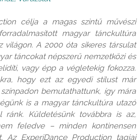
tion célja a magas szintű művészi
forradalmasított magyar tánckultúra
 világon. A 2000 óta sikeres társulat
gyar táncokat népszerű nemzetközi és
elídíti, vagy épp a végletekig fokozza.
kra, hogy ezt az egyedi stílust már
 színpadon bemutathattunk, így mára
ségünk is a magyar tánckultúra utazó
 ránk. Küldetésünk továbbra is az,
nem feledve – minden kontinensen
. Az ExperiDance Production tagjai