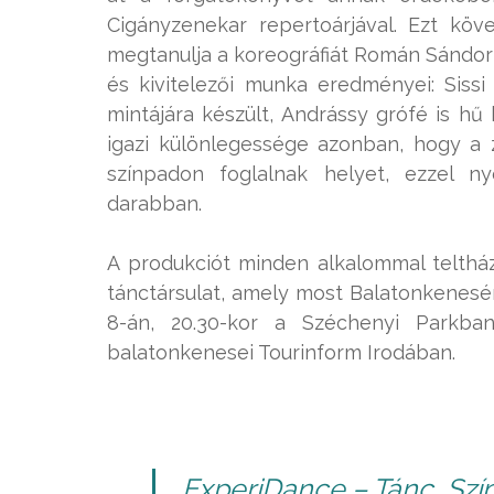
Cigányzenekar repertoárjával. Ezt kö
megtanulja a koreográfiát Román Sándor 
és kivitelezői munka eredményei: Siss
mintájára készült, Andrássy grófé is h
igazi különlegessége azonban, hogy a
színpadon foglalnak helyet, ezzel 
darabban.
A produkciót minden alkalommal teltház
tánctársulat, amely most Balatonkenesén
8-án, 20.30-kor a Széchenyi Parkba
balatonkenesei Tourinform Irodában.
ExperiDance – Tánc, Szín