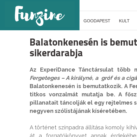
GOODAPEST
KULT
Balatonkenesén is bemut
sikerdarabja
Az ExperiDance Tánctársulat több m
Fergeteges – A királyné, a gróf és a cig
Balatonkenesén is bemutatkozik.
A Fe
titkos vonzalmát mutatja be. A fős
pillanatait táncolják el egy rejtelme
negyven szólistájának kíséretében.
A történet színpadra állítása komoly kihí
át a forgatókönyvet annak érdekébe