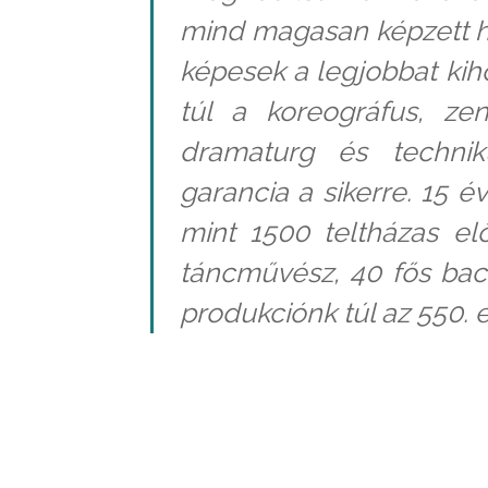
mind magasan képzett hi
képesek a legjobbat kih
túl a koreográfus, zen
dramaturg és technik
garancia a sikerre. 15 é
mint 1500 teltházas el
táncművész, 40 fős bac
produkciónk túl az 550. 