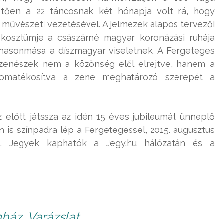
vetően a 22 táncosnak két hónapja volt rá, hogy
művészeti vezetésével. A jelmezek alapos tervezői
i kosztümje a császárné magyar koronázási ruhája
ű hasonmása a díszmagyar viseletnek. A Fergeteges
 zenészek nem a közönség elől elrejtve, hanem a
nyomatékosítva a zene meghatározó szerepét a
 előtt játssza az idén 15 éves jubileumát ünneplő
 is színpadra lép a Fergetegessel, 2015. augusztus
n. Jegyek kaphatók a Jegy.hu hálózatán és a
ház, Varázslat