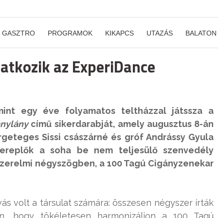
GASZTRO
PROGRAMOK
KIKAPCS
UTAZÁS
BALATON
atkozik az ExperiDance
int egy éve folyamatos teltházzal játssza a
ánylány
című sikerdarabját, amely augusztus 8-án
rgeteges Sissi császárné és gróf Andrássy Gyula
zereplők a soha be nem teljesülő szenvedély
s szerelmi négyszögben, a 100 Tagú Cigányzenekar
vás volt a társulat számára: összesen négyszer írták
n, hogy tökéletesen harmonizáljon a 100 Tagú