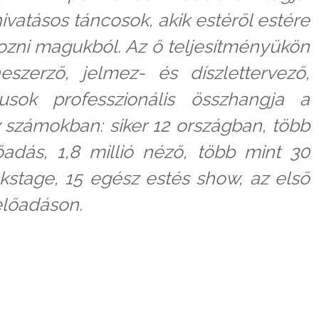
vatásos táncosok, akik estéről estére
ozni magukból. Az ő teljesítményükön
eszerző, jelmez- és díszlettervező,
usok professzionális összhangja a
v számokban: siker 12 országban, több
őadás, 1,8 millió néző, több mint 30
kstage, 15 egész estés show, az első
előadáson.