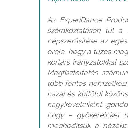
Az ExperiDance Produc
szórakoztatáson túl a 
népszerűsítése az egész
ereje, hogy a tüzes ma
kortárs irányzatokkal sz
Megtiszteltetés számun
több fontos nemzetközi
hazai és külföldi közön
nagyköveteiként gondol
hogy – gyökereinket 
meghódítsuk a nézőket