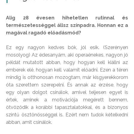
Alig 28 évesen hihetetlen rutinnal és
természetességgel állsz színpadra. Honnan ez a
magával ragadó előadásmód?
Ez egy nagyon kedves bók, jól esik. (Szerényen
mosolyog) Az édesanyám, aki operaénekes, nagyon jó
példát mutatott abban, hogy hogyan kell kiállni az
emberek elé, hogyan kell valamit előadni. Ezen a téren
mindig is otthonosan mozogtam, már kisgyerekkorom
óta szerettem szerepelni. És annak az érzése, hogy
egy olyan dolgot csinálok, amivel teljesen egyet is
értek, aminek a motivációja megérett bennem,
ötvöződik a korábbi tapasztalatokkal, és a bizonyos
szintű ösztönösséggel is. Ezért nem tudok kételkedni
abban, amit csinálok.