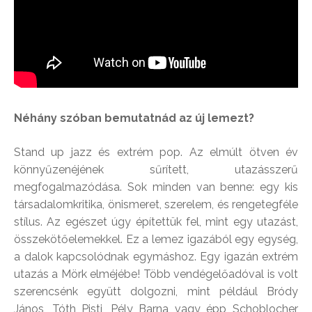
Néhány szóban bemutatnád az új lemezt?
Stand up jazz és extrém pop. Az elmúlt ötven év
könnyűzenéjének sűrített, utazásszerű
megfogalmazódása. Sok minden van benne: egy kis
társadalomkritika, önismeret, szerelem, és rengetegféle
stílus. Az egészet úgy építettük fel, mint egy utazást,
összekötőelemekkel. Ez a lemez igazából egy egység,
a dalok kapcsolódnak egymáshoz. Egy igazán extrém
utazás a Mörk elméjébe! Több vendégelőadóval is volt
szerencsénk együtt dolgozni, mint például Bródy
János, Tóth Pisti, Pély Barna vagy épp Schoblocher