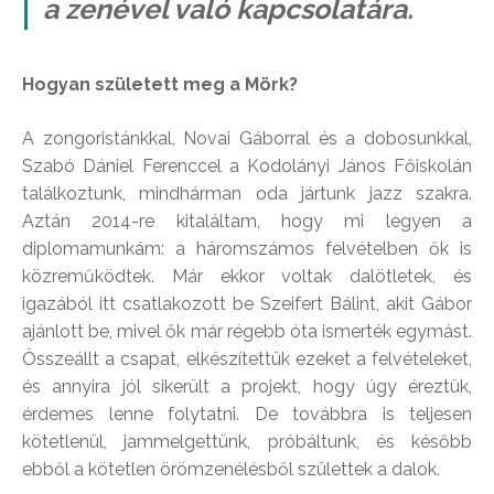
a zenével való kapcsolatára.
Hogyan született meg a Mörk?
A zongoristánkkal, Novai Gáborral és a dobosunkkal,
Szabó Dániel Ferenccel a Kodolányi János Főiskolán
találkoztunk, mindhárman oda jártunk jazz szakra.
Aztán 2014-re kitaláltam, hogy mi legyen a
diplomamunkám: a háromszámos felvételben ők is
közreműködtek. Már ekkor voltak dalötletek, és
igazából itt csatlakozott be Szeifert Bálint, akit Gábor
ajánlott be, mivel ők már régebb óta ismerték egymást.
Összeállt a csapat, elkészítettük ezeket a felvételeket,
és annyira jól sikerült a projekt, hogy úgy éreztük,
érdemes lenne folytatni. De továbbra is teljesen
kötetlenül, jammelgettünk, próbáltunk, és később
ebből a kötetlen örömzenélésből születtek a dalok.