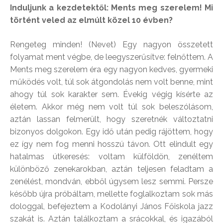
Induljunk a kezdetektől: Ments meg szerelem! Mi
történt veled az elmúlt közel 10 évben?
Rengeteg minden! (Nevet) Egy nagyon összetett
folyamat ment végbe, de leegyszerűsítve: felnőttem. A
Ments meg szerelem éra egy nagyon kedves, gyermeki
működés volt, túl sok átgondolás nem volt benne, mint
ahogy túl sok karakter sem. Évekig végig kísérte az
életem. Akkor még nem volt túl sok beleszólásom,
aztán lassan felmerült, hogy szeretnék változtatni
bizonyos dolgokon. Egy idő után pedig rájöttem, hogy
ez így nem fog menni hosszú távon. Ott elindult egy
hatalmas útkeresés: voltam külföldön, zenéltem
különböző zenekarokban, aztán teljesen feladtam a
zenélést, mondván, ebből úgysem lesz semmi. Persze
később újra próbáltam, mellette foglalkoztam sok más
dologgal, befejeztem a Kodolányi János Főiskola jazz
szakát is. Aztán találkoztam a srácokkal, és igazából