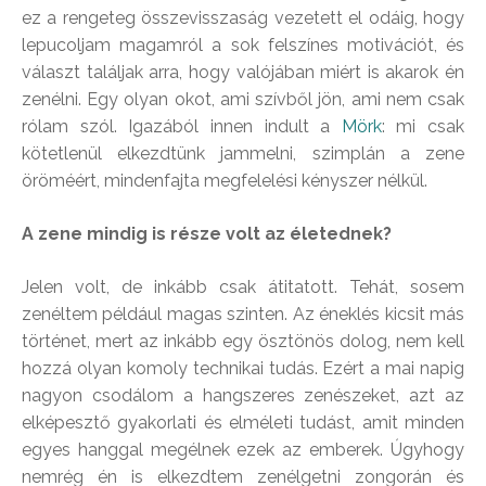
ez a rengeteg összevisszaság vezetett el odáig, hogy
lepucoljam magamról a sok felszínes motivációt, és
választ találjak arra, hogy valójában miért is akarok én
zenélni. Egy olyan okot, ami szívből jön, ami nem csak
rólam szól. Igazából innen indult a
Mörk
: mi csak
kötetlenül elkezdtünk jammelni, szimplán a zene
öröméért, mindenfajta megfelelési kényszer nélkül.
A zene mindig is része volt az életednek?
Jelen volt, de inkább csak átitatott. Tehát, sosem
zenéltem például magas szinten. Az éneklés kicsit más
történet, mert az inkább egy ösztönös dolog, nem kell
hozzá olyan komoly technikai tudás. Ezért a mai napig
nagyon csodálom a hangszeres zenészeket, azt az
elképesztő gyakorlati és elméleti tudást, amit minden
egyes hanggal megélnek ezek az emberek. Úgyhogy
nemrég én is elkezdtem zenélgetni zongorán és