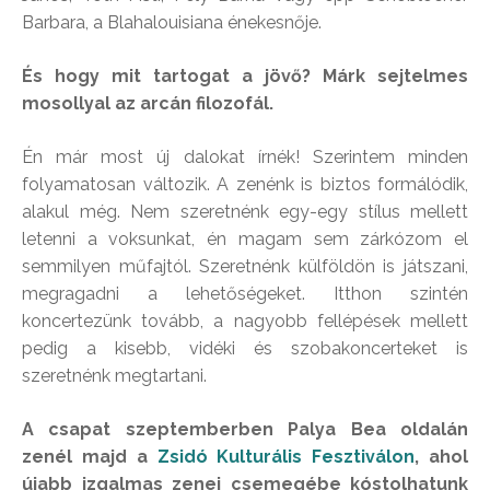
Barbara, a Blahalouisiana énekesnője.
És hogy mit tartogat a jövő? Márk sejtelmes
mosollyal az arcán filozofál.
Én már most új dalokat írnék! Szerintem minden
folyamatosan változik. A zenénk is biztos formálódik,
alakul még. Nem szeretnénk egy-egy stílus mellett
letenni a voksunkat, én magam sem zárkózom el
semmilyen műfajtól. Szeretnénk külföldön is játszani,
megragadni a lehetőségeket. Itthon szintén
koncertezünk tovább, a nagyobb fellépések mellett
pedig a kisebb, vidéki és szobakoncerteket is
szeretnénk megtartani.
A csapat szeptemberben Palya Bea oldalán
zenél majd a
Zsidó Kulturális Fesztiválon
, ahol
újabb izgalmas zenei csemegébe kóstolhatunk