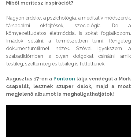
Miből merítesz inspirációt?
Nagyon érdekel a pszichológia, a meditatív módszerek,
társadalmi okfejtések, szociológia. De a
környezettudatos életmóddal is sokat foglalkozom.
Imádok sétálni, a természetben lenni. Rengeteg
dokumentumfilmet nézek. Szóval igyekszem a
szabadidőmben is olyan dolgokat csinálni, amik
testileg, szellemileg és lelkileg is feltöltenek.
Augusztus 17-én a
Pontoon
látja vendégül a Mörk
csapatát, lesznek szuper dalok, majd a most
megjelenő albumot is meghallgathatjátok!