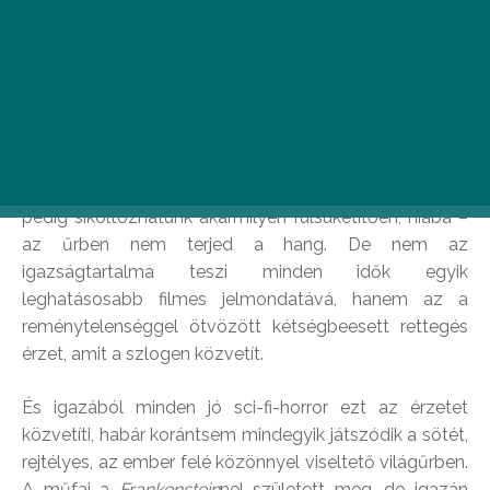
vitathatatlanul legkiválóbb darabjának, Ridley Scott
1979-es
Alien
című filmjének a szlogenje. Az állítás két
dolog miatt is igaz: egyrészt a végtelen űrben nagy
valószínűséggel tényleg senki nem lesz
hallótávolságnyira tőlünk, hogy baj esetén sikolyunkat
meghallva az Ezeréves sólyom hajtóművét
hipersebességre kapcsolva repüljön értünk. Másrészt
pedig sikoltozhatunk akármilyen fülsüketítően, hiába –
az űrben nem terjed a hang. De nem az
igazságtartalma teszi minden idők egyik
leghatásosabb filmes jelmondatává, hanem az a
reménytelenséggel ötvözött kétségbeesett rettegés
érzet, amit a szlogen közvetít.
És igazából minden jó sci-fi-horror ezt az érzetet
közvetíti, habár korántsem mindegyik játszódik a sötét,
rejtélyes, az ember felé közönnyel viseltető világűrben.
A műfaj a
Frankenstein
nel született meg, de igazán