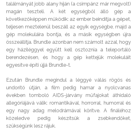
találmányát jobb alany híján (a csimpánz már megvolt)
magán teszteli. A két egységből álló gép a
következőképpen működik: az ember beindítja a gépet,
teljesen meztelenül beszáll az egyik egységbe, majd a
gép molekuláira bontja, és a másik egységben újra
összeállítja. Brundle azonban nem számolt azzal, hogy
egy háziléggyel együtt kell osztoznia a teleportáló
berendezésen, és hogy a gép kettejük molekuláit
egyesítve építi újjá Brundle-t.
Ezután Brundle megindul a léggyé válás rögös és
undorító útján, a film pedig hamar a nyolcvanas
években tomboló AIDS-járvány műfajokat áthidaló
allegóriájává válik: romantikával, horrorral, humorral és
egy nagy adag melodrámával körítve. A fináléhoz
közeledve pedig készítsük a zsebkendőket,
szükségünk lesz rájuk.