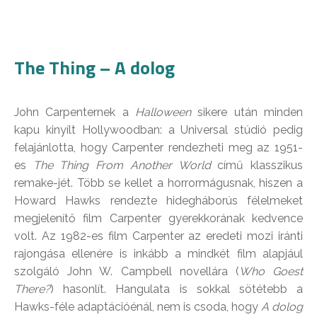
The Thing – A dolog
John Carpenternek a
Halloween
sikere után minden
kapu kinyílt Hollywoodban: a Universal stúdió pedig
felajánlotta, hogy Carpenter rendezheti meg az 1951-
es
The Thing From Another World
című klasszikus
remake-jét. Több se kellet a horrormágusnak, hiszen a
Howard Hawks rendezte hidegháborús félelmeket
megjelenítő film Carpenter gyerekkorának kedvence
volt. Az 1982-es film Carpenter az eredeti mozi iránti
rajongása ellenére is inkább a mindkét film alapjául
szolgáló John W. Campbell novellára (
Who Goest
There?
) hasonlít. Hangulata is sokkal sötétebb a
Hawks-féle adaptációénál, nem is csoda, hogy
A dolog