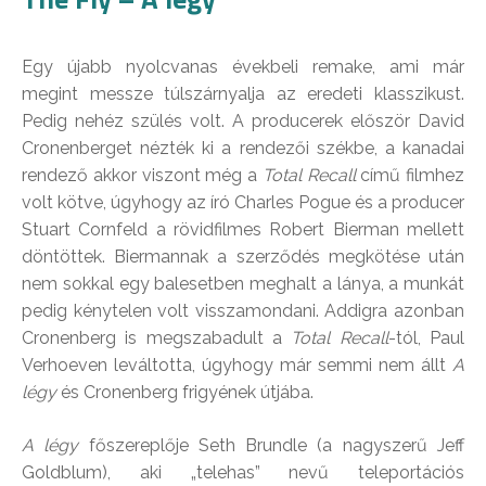
Egy újabb nyolcvanas évekbeli remake, ami már
megint messze túlszárnyalja az eredeti klasszikust.
Pedig nehéz szülés volt. A producerek először David
Cronenberget nézték ki a rendezői székbe, a kanadai
rendező akkor viszont még a
Total Recall
című filmhez
volt kötve, úgyhogy az író Charles Pogue és a producer
Stuart Cornfeld a rövidfilmes Robert Bierman mellett
döntöttek. Biermannak a szerződés megkötése után
nem sokkal egy balesetben meghalt a lánya, a munkát
pedig kénytelen volt visszamondani. Addigra azonban
Cronenberg is megszabadult a
Total Recall
-tól, Paul
Verhoeven leváltotta, úgyhogy már semmi nem állt
A
légy
és Cronenberg frigyének útjába.
A légy
főszereplője Seth Brundle (a nagyszerű Jeff
Goldblum), aki „telehas” nevű teleportációs