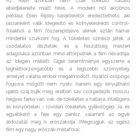
Az
Alien
azonban nem csak sokkoló hatású
ebédjelenete miatt híres. A modern női akcióhős
például Ellen Ripley karakterétől eredeztethető, aki
lassanként válik idegesítő és kotnyeleskedő control-
freakből a film főszereplőjévé, akinek aztán hamar
mindenki szurkolni fog. A tökéletes színészi játék, a
csodálatos díszletek, és a feszültség mesteri
adagolása azonban mind eltörpülnek a film névadója,
az Idegen mellett. Giger teremtménye egyszerre a
leghátborzongatóbb és a legszebb szörnyeteg,
amelyet valaha ember megálmodott. Nyáltól csöpögő
fogsora mögött nem nyelv, hanem egy kinyújtható
újabb száj bújik meg, ereiben sav csörgedezik, hosszú,
hegyes farka van, vak, de tökéletes a hallása, intelligens
és könyörtelen – röviden: tökéletes gyilkológép. Ja, és
egyébként a feje egy pénisz, valamint az egyik
áldozatát meg is erőszakolja. (Megsúgjuk, az egész
film egy nagy erőszak-metafora).