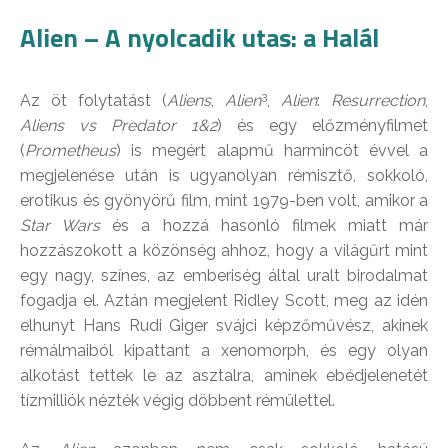
Alien – A nyolcadik utas: a Halál
3
Az öt folytatást (
Aliens
,
Alien
,
Alien
:
Resurrection
,
Aliens vs Predator 1&2
) és egy előzményfilmet
(
Prometheus
) is megért alapmű harmincöt évvel a
megjelenése után is ugyanolyan rémisztő, sokkoló,
erotikus és gyönyörű film, mint 1979-ben volt, amikor a
Star Wars
és a hozzá hasonló filmek miatt már
hozzászokott a közönség ahhoz, hogy a világűrt mint
egy nagy, színes, az emberiség által uralt birodalmat
fogadja el. Aztán megjelent Ridley Scott, meg az idén
elhunyt Hans Rudi Giger svájci képzőművész, akinek
rémálmaiból kipattant a xenomorph, és egy olyan
alkotást tettek le az asztalra, aminek ebédjelenetét
tízmilliók nézték végig döbbent rémülettel.