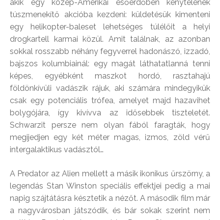
akik egy közép-Amerikai esőerdőben kénytelenek
túszmenekítő akcióba kezdeni: küldetésük kimenteni
egy helikopter-baleset lehetséges túlélőit a helyi
drogkartell karmai közül. Amit találnak, az azonban
sokkal rosszabb néhány fegyverrel hadonászó, izzadó,
bajszos kolumbiainál: egy magát láthatatlanná tenni
képes, egyébként maszkot hordó, rasztahajú
földönkívüli vadászik rájuk, aki számára mindegyikük
csak egy potenciális trófea, amelyet majd hazavihet
bolygójára, így kivívva az idősebbek tiszteletét.
Schwarzit persze nem olyan fából faragták, hogy
megijedjen egy két méter magas, izmos, zöld vérű
intergalaktikus vadásztól…
A Predator az Alien mellett a másik ikonikus űrszörny, a
legendás Stan Winston speciális effektjei pedig a mai
napig szájtátásra késztetik a nézőt. A második film már
a nagyvárosban játszódik, és bár sokak szerint nem