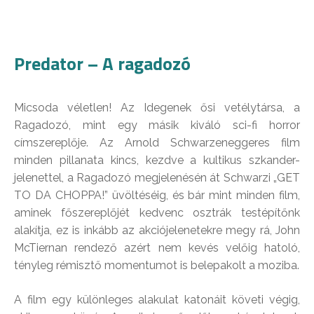
Predator – A ragadozó
Micsoda véletlen! Az Idegenek ősi vetélytársa, a
Ragadozó, mint egy másik kiváló sci-fi horror
címszereplője. Az Arnold Schwarzeneggeres film
minden pillanata kincs, kezdve a kultikus szkander-
jelenettel, a Ragadozó megjelenésén át Schwarzi „GET
TO DA CHOPPA!” üvöltéséig, és bár mint minden film,
aminek főszereplőjét kedvenc osztrák testépítőnk
alakítja, ez is inkább az akciójelenetekre megy rá, John
McTiernan rendező azért nem kevés velőig hatoló,
tényleg rémisztő momentumot is belepakolt a moziba.
A film egy különleges alakulat katonáit követi végig,