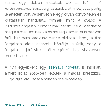
szinte egy időben mutatták be az E
.T. – A
földönkívülivel
, Spielberg családbarát mozijával pedig
lehetetlen volt versenyeznie egy olyan könyörtelen és
kilátástalan hangulatú filmnek, mint
A dolog
. A
kultuszrajongástól viszont már semmi nem menthette
meg a filmet, aminek valószínűleg Carpenter is nagyon
örül, bár nem vagyunk benne biztosak, hogy a film
forgatása alatt szerzett bőrrákja eltűnik, vagy a
forgatással járó stressztől megőszült haja visszanyeri
eredeti színét.
A film egyébként egy
zseniális novellát
is inspirált,
amiért íróját 2010-ben jelölték a magas presztízsű
Hugo díjra, elolvasása mindenkinek kötelező.
The Fly – A légy