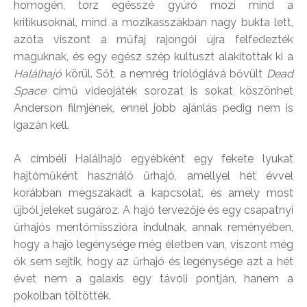
homogén, torz egésszé gyúró mozi mind a
kritikusoknál, mind a mozikasszákban nagy bukta lett,
azóta viszont a műfaj rajongói újra felfedezték
maguknak, és egy egész szép kultuszt alakítottak ki a
Halálhajó
körül. Sőt, a nemrég triológiává bővült
Dead
Space
című videojáték sorozat is sokat köszönhet
Anderson filmjének, ennél jobb ajánlás pedig nem is
igazán kell.
A címbéli Halálhajó egyébként egy fekete lyukat
hajtóműként használó űrhajó, amellyel hét évvel
korábban megszakadt a kapcsolat, és amely most
újból jeleket sugároz. A hajó tervezője és egy csapatnyi
űrhajós mentőmisszióra indulnak, annak reményében,
hogy a hajó legénysége még életben van, viszont még
ők sem sejtik, hogy az űrhajó és legénysége azt a hét
évet nem a galaxis egy távoli pontján, hanem a
pokolban töltötték.