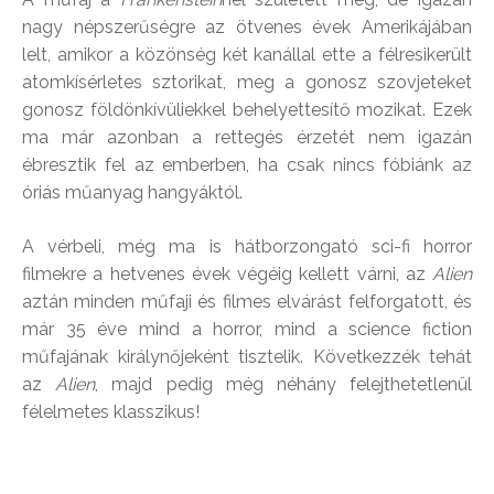
nagy népszerűségre az ötvenes évek Amerikájában
lelt, amikor a közönség két kanállal ette a félresikerült
atomkísérletes sztorikat, meg a gonosz szovjeteket
gonosz földönkívüliekkel behelyettesítő mozikat. Ezek
ma már azonban a rettegés érzetét nem igazán
ébresztik fel az emberben, ha csak nincs fóbiánk az
óriás műanyag hangyáktól.
A vérbeli, még ma is hátborzongató sci-fi horror
filmekre a hetvenes évek végéig kellett várni, az
Alien
aztán minden műfaji és filmes elvárást felforgatott, és
már 35 éve mind a horror, mind a science fiction
műfajának királynőjeként tisztelik. Következzék tehát
az
Alien
, majd pedig még néhány felejthetetlenül
félelmetes klasszikus!