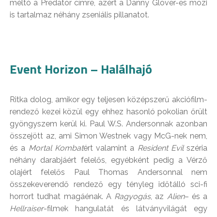
méltó a Predator címre, azért a Danny Glover-es mozi
is tartalmaz néhány zseniális pillanatot.
Event Horizon – Halálhajó
Ritka dolog, amikor egy teljesen középszerű akciófilm-
rendező kezei közül egy ehhez hasonló pokolian őrült
gyöngyszem kerül ki. Paul W.S. Andersonnak azonban
összejött az, ami Simon Westnek vagy McG-nek nem,
és a
Mortal Kombat
ért valamint a
Resident Evil
széria
néhány darabjáért felelős, egyébként pedig a Vérző
olajért felelős Paul Thomas Andersonnal nem
összekeverendő rendező egy tényleg időtálló sci-fi
horrort tudhat magáénak. A
Ragyogás
, az
Alien
– és a
Hellraiser
-filmek hangulatát és látványvilágát egy