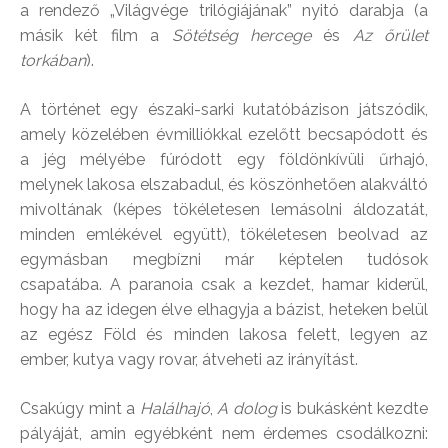
a rendező „Világvége trilógiájának” nyitó darabja (a
másik két film a
Sötétség hercege
és
Az őrület
torkában
).
A történet egy északi-sarki kutatóbázison játszódik,
amely közelében évmilliókkal ezelőtt becsapódott és
a jég mélyébe fúródott egy földönkívüli űrhajó,
melynek lakosa elszabadul, és köszönhetően alakváltó
mivoltának (képes tökéletesen lemásolni áldozatát,
minden emlékével együtt), tökéletesen beolvad az
egymásban megbízni már képtelen tudósok
csapatába. A paranoia csak a kezdet, hamar kiderül,
hogy ha az idegen élve elhagyja a bázist, heteken belül
az egész Föld és minden lakosa felett, legyen az
ember, kutya vagy rovar, átveheti az irányítást.
Csakúgy mint a
Halálhajó
,
A dolog
is bukásként kezdte
pályáját, amin egyébként nem érdemes csodálkozni: