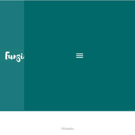
Az Óperenciás tengeren túl