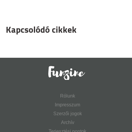
Kapcsolódó cikkek
Rólunk
Impresszum
Szerzői jogok
Archív
Terjesztési pontok