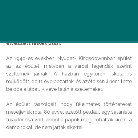
Kezdetét veszi Anglia legnagyobb
szellemvadászata. A paranormális kutatók egy
elhagyatott kenti iskolában nyomoznak az
elveszett lelkek után.
Az 1940-es években, Nyugat- Kingsdownnban épület
az az épület, melyben a városi legendák szerint
szellemek járnak. A házban egykoron iskola is
működött, de 11 éve bezárták, és azóta senki nem tette
be oda a lábát. Kivéve talán a szellemeket.
Az épület rászolgált, hogy félelmetes történeteket
meséljenek róla. 80 évvel ezelőtt például egy sátánista
tulajdonosa volt, akiből a papok megpróbálták kiűzni a
démonokat, de nem jártak sikerrel.