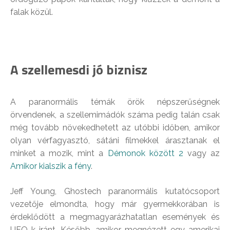
falak közül.
A szellemesdi jó biznisz
A paranormális témák örök népszerűségnek
örvendenek, a szellemimádók száma pedig talán csak
még tovább növekedhetett az utóbbi időben, amikor
olyan vérfagyasztó, sátáni filmekkel árasztanak el
minket a mozik, mint a
Démonok között 2
vagy az
Amikor kialszik a fény
.
Jeff Young, Ghostech paranormális kutatócsoport
vezetője elmondta, hogy már gyermekkorában is
érdeklődött a megmagyarázhatatlan események és
UFO-k iránt. Később, amikor megnézett egy amerikai