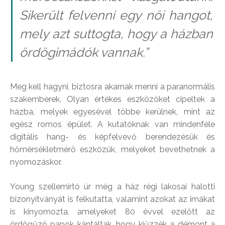
Sikerült felvenni egy női hangot,
mely azt suttogta, hogy a házban
ördögimádók vannak.”
Meg kell hagyni, biztosra akarnak menni a paranormális
szakemberek. Olyan értékes eszközöket cipeltek a
házba, melyek egyesével többe kerülnek, mint az
egész romos épület. A kutatóknak van mindenféle
digitális hang- és képfelvevő berendezésük és
hőmérsékletmérő eszközük, melyeket bevethetnek a
nyomozáskor.
Young szellemirtó úr még a ház régi lakosai halotti
bizonyítványát is felkutatta, valamint azokat az imákat
is kinyomozta, amelyeket 80 évvel ezelőtt az
ördögűző papok kántáltak, hogy kiűzzék a démont a