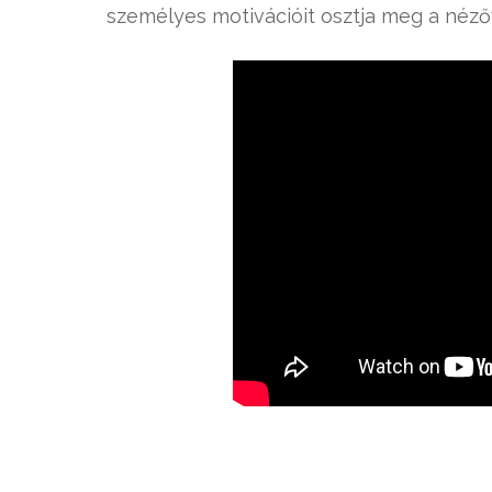
személyes motivációit osztja meg a nézőve