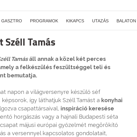
GASZTRO
PROGRAMOK
KIKAPCS
UTAZÁS
BALATON
rt Széll Tamás
zéll Tamás
áll annak a közel két perces
mely a felkészülés feszültséggel teli és
ánt bemutatja.
hat napon a világversenyre készülő séf
képsorok, így láthatjuk Széll Tamást a
konyhai
lgozva csapattársaival,
inspiráció keresése
elentő horgászás vagy a hajnali Budapesti séta
r csapat májusi európai győzelmét megörökítő
ás a versennyel kapcsolatos gondolatait,