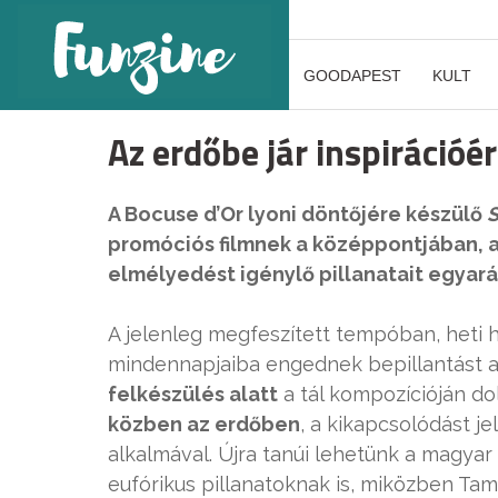
GOODAPEST
KULT
Az erdőbe jár inspirációé
A Bocuse d’Or lyoni döntőjére készülő
S
promóciós filmnek a középpontjában, a
elmélyedést igénylő pillanatait egyar
A jelenleg megfeszített tempóban, heti 
mindennapjaiba engednek bepillantást a 
felkészülés alatt
a tál kompozícióján do
közben az erdőben
, a kikapcsolódást j
alkalmával. Újra tanúi lehetünk a magya
eufórikus pillanatoknak is, miközben Tam