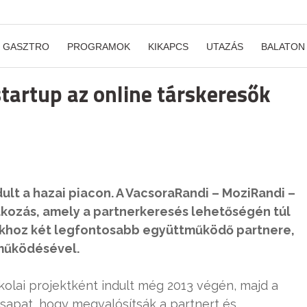
GASZTRO
PROGRAMOK
KIKAPCS
UTAZÁS
BALATON
startup az online társkeresők
dult a hazai piacon. A VacsoraRandi – MoziRandi –
lkozás, amely a partnerkeresés lehetőségén túl
vúkhoz két legfontosabb együttműködő partnere,
eműködésével.
skolai projektként indult még 2013 végén, majd a
csapat, hogy megvalósítsák a partnert és