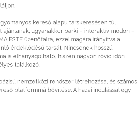
áljon.
agyományos kereső alapú társkeresésen túl
ajánlanak, ugyanakkor bárki – interaktív módon –
a MA ESTE üzenőfalra, ezzel magára irányítva a
sonló érdeklődésű társát. Nincsenek hosszú
ma is elhanyagolható, hiszen nagyon rövid időn
lyes találkozó.
tbázisú nemzetközi rendszer létrehozása, és számos
ereső platformmá bővítése. A hazai indulással egy