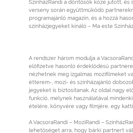
SzínházRandi a döntősök közé jutott, és s
verseny során együttműködő partnerekre
programajánló magazin, és a hozzá hason
színházjegyeket kínáló – Ma este Színhá
A rendszer három modulja a VacsoraRandi
előfizetve hasonló érdeklődésű partnere
nézhetnek meg izgalmas mozifilmeket vag
étterem-, mozi- és színházajánló doboz
jegyeket is biztosítanak. Az oldal nagy e
funkció, melynek használatával mindenk
ételére, könyvére vagy filmjére, egy katti
A VacsoraRandi – MoziRandi – SzínházRan
lehetőséget arra, hogy bárki partnert vá