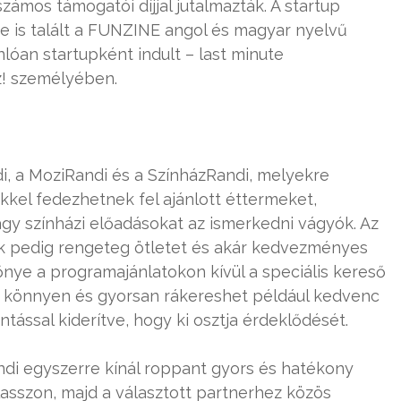
zámos támogatói díjjal jutalmazták. A startup
 is talált a FUNZINE angol és magyar nyelvű
lóan startupként indult – last minute
z! személyében.
, a MoziRandi és a SzínházRandi, melyekre
kkel fedezhetnek fel ajánlott éttermeket,
y színházi előadásokat az ismerkedni vágyók. Az
ok pedig rengeteg ötletet és akár kedvezményes
lőnye a programajánlatokon kívül a speciális kereső
i könnyen és gyorsan rákereshet például kedvenc
ntással kiderítve, hogy ki osztja érdeklődését.
di egyszerre kínál roppant gyors és hatékony
lasszon, majd a választott partnerhez közös