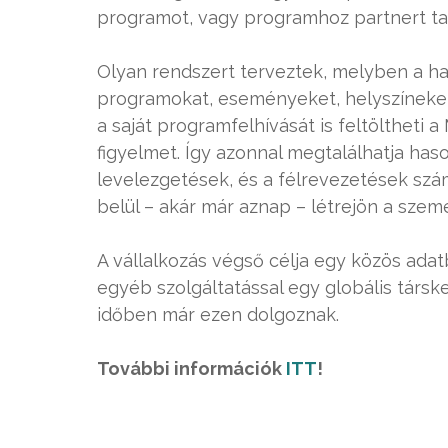
programot, vagy programhoz partnert tal
Olyan rendszert terveztek, melyben a h
programokat, eseményeket, helyszíneket 
a saját programfelhívását is feltöltheti 
figyelmet. Így azonnal megtalálhatja ha
levelezgetések, és a félrevezetések szá
belül – akár már aznap – létrejön a szemé
A vállalkozás végső célja egy közös ada
egyéb szolgáltatással egy globális társk
időben már ezen dolgoznak.
További információk
ITT
!