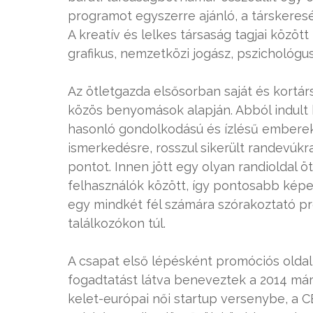
programot egyszerre ajánló, a társkeres
A kreatív és lelkes társaság tagjai között
grafikus, nemzetközi jogász, pszichológus
Az ötletgazda elsősorban saját és kortár
közös benyomások alapján. Abból indult k
hasonló gondolkodású és ízlésű emberekk
ismerkedésre, rosszul sikerült randevúkr
pontot. Innen jött egy olyan randioldal öt
felhasználók között, így pontosabb képe
egy mindkét fél számára szórakoztató p
találkozókon túl.
A csapat első lépésként promóciós oldalt
fogadtatást látva beneveztek a 2014 m
kelet-európai női startup versenybe, a 