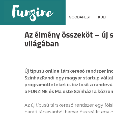
GOODAPEST
KULT
Az élmény összeköt – új 
világában
Új típusú online társkereső rendszer in
SzínházRandi egy magyar startup válla
programötleteket is biztosít a rande
a FUNZINE és Ma este Színház! a közr
Az új típusú társkereső rendszer egy fői
baráti társaságból hamar összeállít egy 