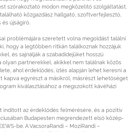
ést szórakoztató módon megközelítő szolgáltatást.
 található közgazdász hallgató, szoftverfejlesztő,
 és újságíró.
sai problémájára szeretett volna megoldást találni
i, hogy a legtöbben ritkán találkoznak hozzájuk
el, és sajnálják a szabadidejüket hosszú
a olyan partnerekkel, akikkel nem találnak közös
lete, ahol érdeklődés, ízlés alapján lehet keresni a
t kapva egyrészt a másikról, másrészt lehetőséget
rogram kiválasztásához a megszokott kávéházi
 indított az érdeklődés felmérésére, és a pozitív
árciusában Budapesten megrendezett első közép-
CEEWS-be. A VacsoraRandi – MoziRandi –