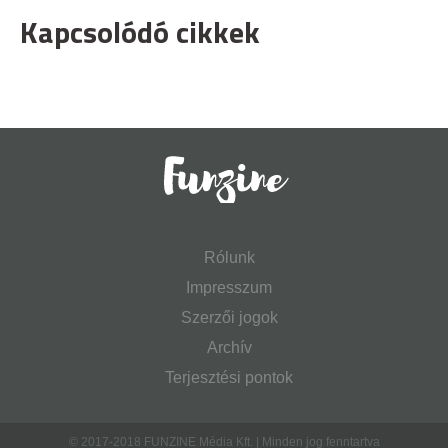
Kapcsolódó cikkek
Rólunk
Impresszum
Szerzői jogok
Archív
Terjesztési pontok
© 2017-2018 FUNZINE Média Kft. | Minden jog fenntartva