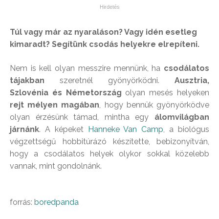
Túl vagy már az nyaraláson? Vagy idén esetleg
kimaradt? Segítünk csodás helyekre elrepíteni.
Nem is kell olyan messzire mennünk, ha
csodálatos
tájakban
szeretnél gyönyörködni.
Ausztria,
Szlovénia és Németország
olyan mesés helyeken
rejt mélyen magában
, hogy bennük gyönyörködve
olyan érzésünk támad, mintha egy
álomvilágban
járnánk
. A képeket
Hanneke Van Camp
, a biológus
végzettségű hobbitúrázó készítette, bebizonyítván,
hogy a csodálatos helyek olykor sokkal közelebb
vannak, mint gondolnánk.
forrás:
boredpanda