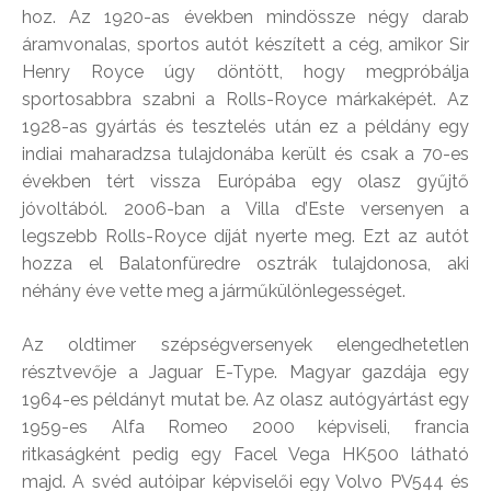
hoz. Az 1920-as években mindössze négy darab
áramvonalas, sportos autót készített a cég, amikor Sir
Henry Royce úgy döntött, hogy megpróbálja
sportosabbra szabni a Rolls-Royce márkaképét. Az
1928-as gyártás és tesztelés után ez a példány egy
indiai maharadzsa tulajdonába került és csak a 70-es
években tért vissza Európába egy olasz gyűjtő
jóvoltából. 2006-ban a Villa d’Este versenyen a
legszebb Rolls-Royce díját nyerte meg. Ezt az autót
hozza el Balatonfüredre osztrák tulajdonosa, aki
néhány éve vette meg a járműkülönlegességet.
Az oldtimer szépségversenyek elengedhetetlen
résztvevője a Jaguar E-Type. Magyar gazdája egy
1964-es példányt mutat be. Az olasz autógyártást egy
1959-es Alfa Romeo 2000 képviseli, francia
ritkaságként pedig egy Facel Vega HK500 látható
majd. A svéd autóipar képviselői egy Volvo PV544 és