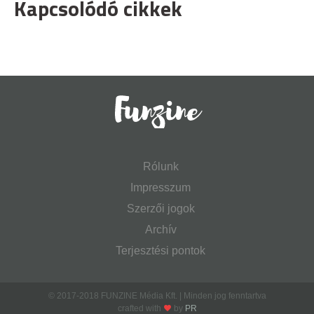
Kapcsolódó cikkek
Rólunk
Impresszum
Szerzői jogok
Archív
Terjesztési pontok
© 2017-2018 FUNZINE Média Kft. | Minden jog fenntartva
crafted with
by
PR