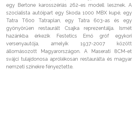
egy Bertone karosszériás 262-es modell lesznek. A
szocialista autóipart egy Skoda 1000 MBX kupé, egy
Tatra T600 Tatraplan, egy Tatra 603-as és egy
gyönyörűen restaurált Csajka reprezentálja. Ismét
hazánkba érkezik Festetics Ernő gróf egykori
versenyautója, amelyik 1937-2007 között
állomásozott Magyarországon. A Maserati 8CM-et
svájci tulajdonosa aprólékosan restaurálta és magyar
nemzeti színekre fényeztette.