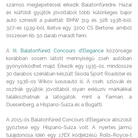
számos meglepetéssel érkezik Balatonfüredre. Hazai
és külföldi gyűjtők jóvoltából több különleges bajor
autó színesíti a palettát: BMW 319 és 328 1938-ból,
327-es 1939-ből, illetve egy 3200 CS Bertone, amiből
összesen kb. 50 darab maradt fenn.
A
III. Balatonfüred Concours d’Elegance
közönsége
korábban sosem látott mennyiségű cseh autóban
gyönyörködhet majd. Érkezik egy 1935-ös, mindössze
30 darabos szériában készült Skoda Sport Roadster és
egy 1936-os Wikov luxusautó is. A cseh, szlovák és
osztrák gyűjtők jóvoltából olyan exkluzív márkákkal
találkozhatnak a látogatók, mint a Farman, a
Duesenberg, a Hispano-Suiza és a Bugatti.
A 2015-ös Balatonfüred Concours d’Elegance abszolút
győztese egy Hispano-Suiza volt. A nyertes jármű
tulajdonosa idén egy 17EX kódjelzésű Rolls-Royce-t