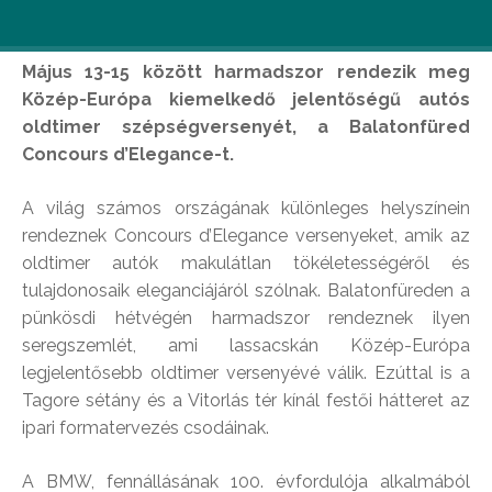
Május 13-15 között harmadszor rendezik meg
Közép-Európa kiemelkedő jelentőségű autós
oldtimer szépségversenyét, a Balatonfüred
Concours d’Elegance-t.
A világ számos országának különleges helyszínein
rendeznek Concours d’Elegance versenyeket, amik az
oldtimer autók makulátlan tökéletességéről és
tulajdonosaik eleganciájáról szólnak. Balatonfüreden a
pünkösdi hétvégén harmadszor rendeznek ilyen
seregszemlét, ami lassacskán Közép-Európa
legjelentősebb oldtimer versenyévé válik. Ezúttal is a
Tagore sétány és a Vitorlás tér kínál festői hátteret az
ipari formatervezés csodáinak.
A BMW, fennállásának 100. évfordulója alkalmából