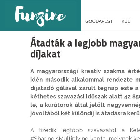
GOODAPEST
KULT
Átadták a legjobb magyar
díjakat
A magyarországi kreatív szakma ért
idén második alkalommal rendezte 
díjátadó gálával zárult tegnap este a
kéthetes szavazási időszak alatt 42 8
le, a kurátorok által jelölt negyvennég
jóvoltából két különdíj is átadásra kerül
A tizedik legtöbb szavazatot a Kele
#SharingIsMultiplying kapta, melynek ker