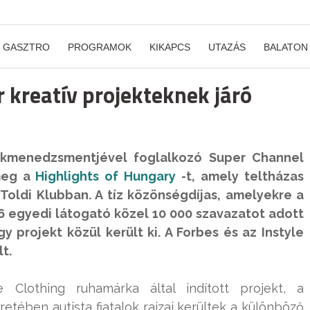
GASZTRO
PROGRAMOK
KIKAPCS
UTAZÁS
BALATON
 kreatív projekteknek járó
ékmenedzsmentjével foglalkozó Super Channel
meg a
Highlights of Hungary
-t, amely teltházas
 Toldi Klubban. A tíz közönségdíjas, amelyekre a
56 egyedi látogató közel 10 000 szavazatot adott
y projekt közül került ki. A Forbes és az Instyle
t.
 Clothing ruhamárka által indított projekt, a
etében autista fiatalok rajzai kerültek a különböző