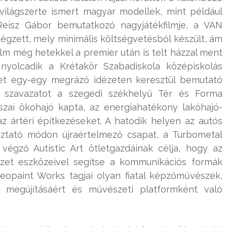
világszerte ismert magyar modellek, mint például
Reisz Gábor bemutatkozó nagyjátékfilmje, a VAN
gzett, mely minimális költségvetésből készült, ám
film még hetekkel a premier után is telt házzal ment
nyolcadik a Krétakör Szabadiskola középiskolás
ket egy-egy megrázó idézeten keresztül bemutató
b szavazatot a szegedi székhelyű Tér és Forma
iszai ökohajó kapta, az energiahatékony lakóhajó-
z ártéri építkezéseket. A hatodik helyen az autós
oztató módon újraértelmező csapat, a Turbometal
égző Autistic Art ötletgazdáinak célja, hogy az
zet eszközeivel segítse a kommunikációs formák
Neopaint Works tagjai olyan fiatal képzőművészek,
k megújításáért és művészeti platformként való