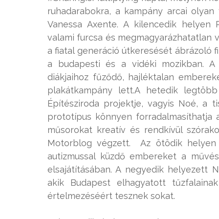
ruhadarabokra, a kampány arcai olyan 
Vanessa Axente. A kilencedik helyen 
valami furcsa és megmagyarázhatatlan vé
a fiatal generáció útkeresését ábrázoló 
a budapesti és a vidéki mozikban. A 
diákjaihoz fűződő, hajléktalan embere
plakátkampány lett.A hetedik legtöb
Építésziroda projektje, vagyis Noé, a t
prototípus könnyen forradalmasíthatja a
műsorokat kreatív és rendkívül szórak
Motorblog végzett. Az ötödik helyen v
autizmussal küzdő embereket a művés
elsajátításában. A negyedik helyezett 
akik Budapest elhagyatott tűzfalaina
értelmezéséért tesznek sokat.