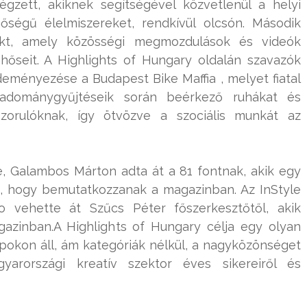
zett, akiknek segítségével közvetlenül a helyi
őségű élelmiszereket, rendkívül olcsón. Második
ekt, amely közösségi megmozdulások és videók
hőseit. A Highlights of Hungary oldalán szavazók
eményezése a Budapest Bike Maffia , melyet fiatal
adománygyűjtéseik során beérkező ruhákat és
ászorulóknak, így ötvözve a szociális munkát az
je, Galambos Márton adta át a 81 fontnak, akik egy
t, hogy bemutatkozzanak a magazinban. Az InStyle
o vehette át Szűcs Péter főszerkesztőtől, akik
azinban.A Highlights of Hungary célja egy olyan
pokon áll, ám kategóriák nélkül, a nagyközönséget
rországi kreatív szektor éves sikereiről és