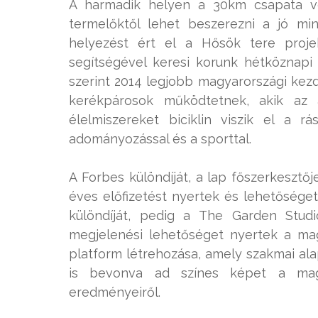
A harmadik helyen a 30km csapata vég
termelőktől lehet beszerezni a jó min
helyezést ért el a Hősök tere proj
segítségével keresi korunk hétköznapi 
szerint 2014 legjobb magyarországi kezd
kerékpárosok működtetnek, akik az 
élelmiszereket biciklin viszik el a r
adományozással és a sporttal.
A Forbes különdíját, a lap főszerkesztő
éves előfizetést nyertek és lehetősége
különdíját, pedig a The Garden Studi
megjelenési lehetőséget nyertek a mag
platform létrehozása, amely szakmai ala
is bevonva ad színes képet a magya
eredményeiről.