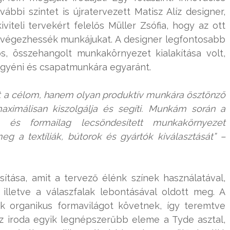
vábbi szintet is újratervezett Matisz Alíz designer,
iteli tervekért felelős Müller Zsófia, hogy az ott
végezhessék munkájukat. A designer legfontosabb
, összehangolt munkakörnyezet kialakítása volt,
egyéni és csapatmunkára egyaránt.
olt a célom, hanem olyan produktív munkára ösztönző
maximálisan kiszolgálja és segíti. Munkám során a
g és formailag lecsöndesített munkakörnyezet
eg a textíliák, bútorok és gyártók kiválasztását” –
sítása, amit a tervező élénk színek használatával,
 illetve a válaszfalak lebontásával oldott meg. A
k organikus formavilágot követnek, így teremtve
z iroda egyik legnépszerűbb eleme a Tyde asztal,