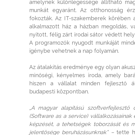
amelynek különlegessége állítható magas
munkát egyaránt. Az otthonosság érz
fokozták. Az IT-szakemberek körében a
alkalmazott ház a házban megoldás, va
nyitott, félig zárt irodai sátor védett h
A programozók nyugodt munkáját mindeze
igénybe vehetnek a nap folyamán.
Az átalakítás eredménye egy olyan akuszt
minőségi, kényelmes iroda, amely bar
hiszen a vállalat minden fejlesztő 
budapesti központban.
„A magyar alapítású szoftverfejlesztő 
(Software as a service) vállalkozásainak
képzését, a tehetségek toborzását és m
jelentősége beruházásunknak” –
tette 