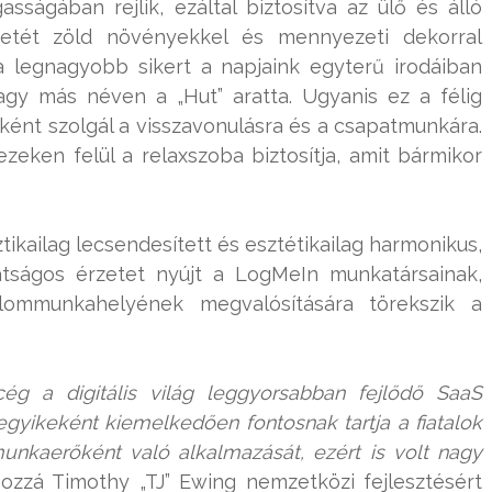
ságában rejlik, ezáltal biztosítva az ülő és álló
etét zöld növényekkel és mennyezeti dekorral
 legnagyobb sikert a napjaink egyterű irodáiban
gy más néven a „Hut” aratta. Ugyanis ez a félig
elyként szolgál a visszavonulásra és a csapatmunkára.
ken felül a relaxszoba biztosítja, amit bármikor
ikailag lecsendesített és esztétikailag harmonikus,
átságos érzetet nyújt a LogMeIn munkatársainak,
álommunkahelyének megvalósítására törekszik a
cég a digitális világ leggyorsabban fejlődő SaaS
 egyikeként kiemelkedően fontosnak tartja a fiatalok
unkaerőként való alkalmazását, ezért is volt nagy
hozzá Timothy „TJ” Ewing nemzetközi fejlesztésért