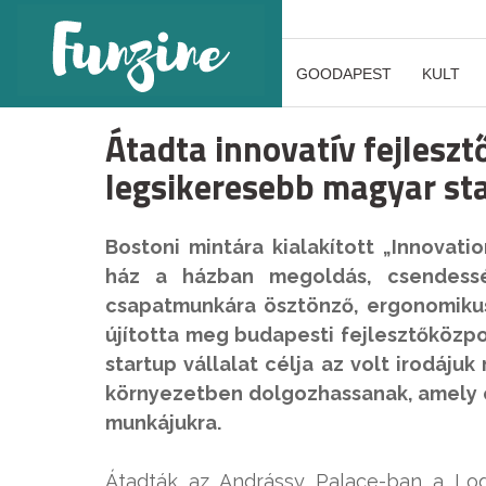
GOODAPEST
KULT
Átadta innovatív fejleszt
legsikeresebb magyar st
Bostoni mintára kialakított „Innovati
ház a házban megoldás, csendessé 
csapatmunkára ösztönző, ergonomikus
újította meg budapesti fejlesztőközp
startup vállalat célja az volt irodáju
környezetben dolgozhassanak, amely ot
munkájukra.
Átadták az Andrássy Palace-ban a LogM