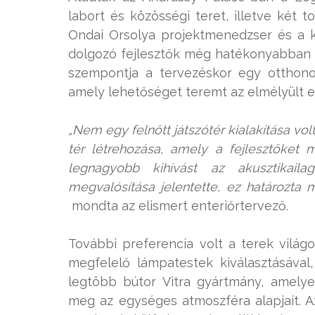
labort és közösségi teret, illetve két to
Ondai Orsolya projektmenedzser és a kiv
dolgozó fejlesztők még hatékonyabban 
szempontja a tervezéskor egy otthonos
amely lehetőséget teremt az elmélyült 
„Nem egy felnőtt játszótér kialakítása v
tér létrehozása, amely a fejlesztőket 
legnagyobb kihívást az akusztikaila
megvalósítása jelentette, ez határozta m
mondta az elismert enteriőrtervező.
További preferencia volt a terek világo
megfelelő lámpatestek kiválasztásával,
legtöbb bútor Vitra gyártmány, amelye
meg az egységes atmoszféra alapjait. A