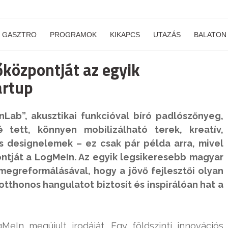
GASZTRO
PROGRAMOK
KIKAPCS
UTAZÁS
BALATON
őközpontját az egyik
artup
onLab”, akusztikai funkcióval bíró padlószőnyeg,
tett, könnyen mobilizálható terek, kreatív,
 designelemek – ez csak pár példa arra, mivel
ontját a LogMeIn. Az egyik legsikeresebb magyar
k megreformálásával, hogy a jövő fejlesztői olyan
thonos hangulatot biztosít és inspirálóan hat a
eIn megújult irodáját. Egy földszinti innovációs