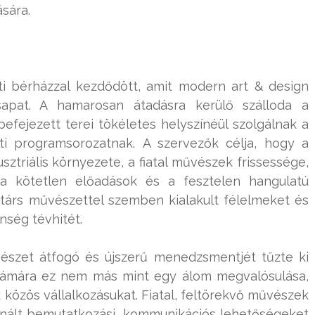
sára.
i bérházzal kezdődött, amit modern art & design
csapat. A hamarosan átadásra kerülő szálloda a
fejezett terei tökéletes helyszínéül szolgálnak a
ti programsorozatnak. A szervezők célja, hogy a
sztriális környezete, a fiatal művészek frissessége,
a kötetlen előadások és a fesztelen hangulatú
rtárs művészettel szemben kialakult félelmeket és
ség tévhitét.
szet átfogó és újszerű menedzsmentjét tűzte ki
 számára ez nem más mint egy álom megvalósulása,
 közös vállalkozásukat. Fiatal, feltörekvő művészek
nált bemutatkozási, kommunikációs lehetőségeket