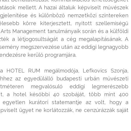
tások mellett. A hazai általuk képviselt művészek
gjelenítése és különböző nemzetközi színtereken
élesebb körre kiterjesztett, nyitott szellemiségű
az Arts Management tanulmányaik során és a külföldi
zték a létjogosultságát a cég megalapításának. A
 esemény megszervezése után az eddigi legnagyobb
endezésre kerülő programjára.
a HOTEL RUM megálmodója, Lefkovics Szonja,
ehhez az egyedülálló budapesti urbán művészeti
tméteren megvalósuló eddigi legmerészebb
jét, a hotel későbbi 40 szobáját, több mint 400
 egyetlen kurátori statemantje az volt, hogy a
épviselt ügyet ne korlátozzák, ne cenzúrázzák saját