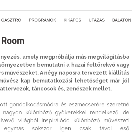
GASZTRO
PROGRAMOK
KIKAPCS
UTAZÁS
BALATON
he Room
nyezés, amely megpróbálja más megvilágításba
 környezetben bemutatni a hazai feltörekvő vagy
rs művészeket. A négy naposra tervezett kiállítás
l művész kap bemutatkozási lehetőséget már jól
vattervezők, táncosok és, zenészek mellet.
tott gondolkodásmódra és eszmecserére szeretné
r nagyon különböző gyökerekkel rendelkező, de
vevő világból inspirálódó különböző művészeti
s egymás sokszor igen csak távol eső