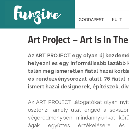
GOODAPEST
KULT
Art Project – Art Is In T
Az ART PROJECT egy olyan új kezdemé
helyezni es egy informálisabb lazább
talán még ismeretlen fiatal hazai kortá
és rendezvénysorozat alatt 76 fiata
ismert hazai designerek, építészek, di
Az ART PROJECT látogatókat olyan nyi
ösztönzi, amely utat enged a sokszo
végeredményben mindannyiunkat körül
ágak együttes érzékelésére é