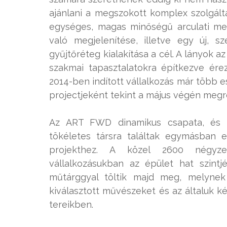
ajánlani a megszokott komplex szolgálta
egységes, magas minőségű arculati me
való megjelenítése, illetve egy új, sz
gyűjtőréteg kialakítása a cél. A lányok 
szakmai tapasztalatokra építkezve ére
2014-ben indított vállalkozás már több
projectjeként tekint a május végén megr
Az ART FWD dinamikus csapata, és 
tökéletes társra találtak egymásban 
projekthez. A közel 2600 négyze
vállalkozásukban az épület hat szint
műtárggyal töltik majd meg, melynek
kiválasztott művészeket és az általuk k
tereikben.