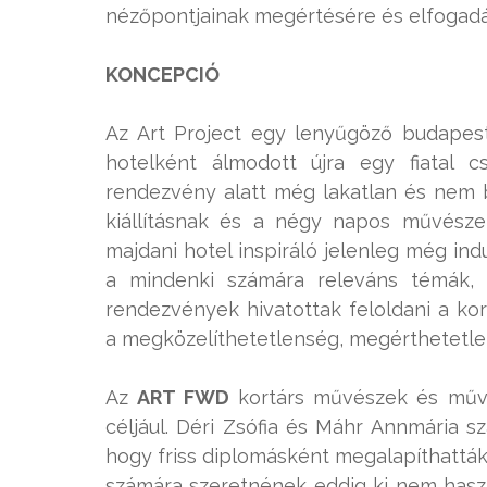
nézőpontjainak megértésére és elfogadá
KONCEPCIÓ
Az Art Project egy lenyűgöző budapest
hotelként álmodott újra egy fiatal 
rendezvény alatt még lakatlan és nem be
kiállításnak és a négy napos művésze
majdani hotel inspiráló jelenleg még indu
a mindenki számára releváns témák, 
rendezvények hivatottak feloldani a ko
a megközelíthetetlenség, megérthetetlen
Az
ART FWD
kortárs művészek és művé
céljául. Déri Zsófia és Máhr Annmária
hogy friss diplomásként megalapíthatták
számára szeretnének eddig ki nem hasz