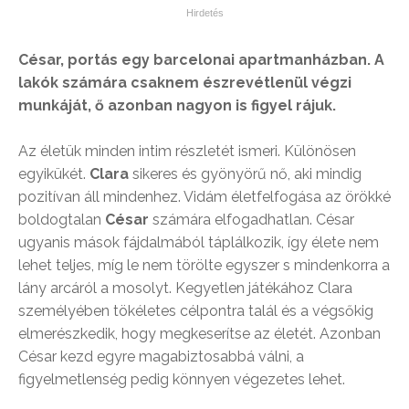
César, portás egy barcelonai apartmanházban. A
lakók számára csaknem észrevétlenül végzi
munkáját, ő azonban nagyon is figyel rájuk.
Az életük minden intim részletét ismeri. Különösen
egyikükét.
Clara
sikeres és gyönyörű nő, aki mindig
pozitívan áll mindenhez. Vidám életfelfogása az örökké
boldogtalan
César
számára elfogadhatlan. César
ugyanis mások fájdalmából táplálkozik, így élete nem
lehet teljes, míg le nem törölte egyszer s mindenkorra a
lány arcáról a mosolyt. Kegyetlen játékához Clara
személyében tökéletes célpontra talál és a végsőkig
elmerészkedik, hogy megkeserítse az életét. Azonban
César kezd egyre magabiztosabbá válni, a
figyelmetlenség pedig könnyen végezetes lehet.