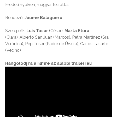
Eredeti nyelven, magyar felirattal.
Rendező:
Jaume Balagueró
Szereplők:
Luis Tosar
(César),
Marta Etura
(Clara), Alberto San Juan (Marcos), Petra Martínez (Sra.
Verónica), Pep Tosar (Padre de Úrsula), Carlos Lasarte
(Vecino)
Hangolódj rá a filmre az alábbi trailerrel!