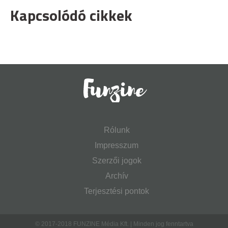
Kapcsolódó cikkek
Rólunk
Impresszum
Szerzői jogok
Archív
Terjesztési pontok
© 2017-2018 FUNZINE Média Kft. | Minden jog fenntartva