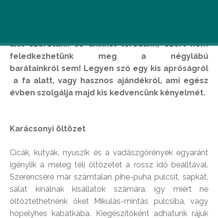
Karácsonykor megajándékozunk mindenkit,
akit szeretünk és akikkel törődünk, ezért nem
feledkezhetünk meg a négylábú
barátainkról sem! Legyen szó egy kis apróságról
a fa alatt, vagy hasznos ajándékról, ami egész
évben szolgálja majd kis kedvencünk kényelmét.
Karácsonyi öltözet
Cicák, kutyák, nyuszik és a vadászgörények egyaránt
igénylik a meleg téli öltözetet a rossz idő beálltával.
Szerencsére már számtalan pihe-puha pulcsit, sapkát,
sálat kínálnak kisállatok számára, így miért ne
öltöztethetnénk őket Mikulás-mintás pulcsiba, vagy
hópelyhes kabátkába. Kiegészítőként adhatunk rájuk