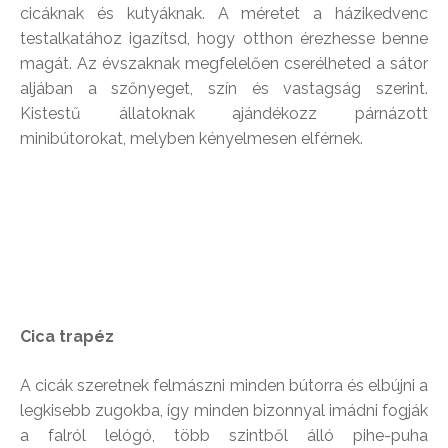
cicáknak és kutyáknak. A méretet a házikedvenc
testalkatához igazítsd, hogy otthon érezhesse benne
magát. Az évszaknak megfelelően cserélheted a sátor
aljában a szőnyeget, szín és vastagság szerint.
Kistestű állatoknak ajándékozz párnázott
minibútorokat, melyben kényelmesen elférnek.
Cica trapéz
A cicák szeretnek felmászni minden bútorra és elbújni a
legkisebb zugokba, így minden bizonnyal imádni fogják
a falról lelógó, több szintből álló pihe-puha