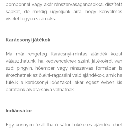
pomponnal vagy akár rénszarvasagancsokkal díszített
sapkát, de mindig ügyeljünk arra, hogy kényelmes
viselet legyen számukra.
Karácsonyi játékok
Ma már rengeteg Karácsnyi-mintás ajándék közül
választhatunk, ha kedvenceknek szánt játékokról van
szó: pingvin, hóember vagy rénszarvas formában is
érkezhetnek az ölelni-rágcsálni való ajándékok, amik ha
túlélik a karácsonyi időszakot, akár egész évben kis
barátaink alvótársaivá válhatnak.
Indiánsátor
Egy könnyen felállítható sátor tökéletes ajándék lehet