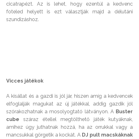
cicatrapézt. Az is lehet, hogy ezentúl a kedvenc
foteled helyett is ezt választják majd a délutáni
szundizáshoz.
Vicces játékok
A kisállat és a gazdi is jól jár, hiszen amíg a kedvencek
elfoglalják magukat az új játékkal, addig gazdik jól
szórakozhatnak a mosolyogtató látványon. A
Buster
cube
száraz étellel megtölthető játék kutyáknak,
amihez úgy juthatnak hozzá, ha az orrukkal vagy a
mancsukkal görgetik a kockát. A
DJ pult macskáknak