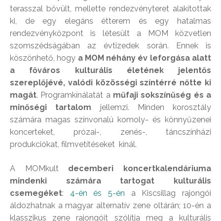
terasszal bővült, mellette rendezvényteret alakítottak
ki, de egy elegáns étterem és egy hatalmas
rendezvényközpont is létesült a MOM közvetlen
szomszédságában az évtizedek során. Ennek is
köszönhető, hogy
a MOM néhány év leforgása alatt
a főváros kulturális életének jelentős
szereplőjévé, valódi közösségi színtérré nőtte ki
magát
. Programkínálatát a
műfaji sokszínűség és a
minőségi tartalom
jellemzi. Minden korosztály
számára magas színvonalú komoly- és könnyűzenei
koncerteket, prózai-, zenés-, táncszínházi
produkciókat, filmvetítéseket kínál.
A MOMkult
decemberi koncertkalendáriuma
mindenki számára tartogat kulturális
csemegéket
:
4-én és 5-én
a Kiscsillag rajongói
áldozhatnak a magyar alternatív zene oltárán; 10-én a
klasszikus zene rajongóit szólítja meg a kulturális