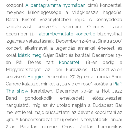
központ
A pentagramma nyomában
című koncerttel,
melynek különlegessége a világklasszis hegedűs,
Baráti Kristóf vezényletében rejlik. A könnyedebb
szórakozást kedvelők számára Cserpes Laura
december 11-i
albumbemutató koncertje
bizonyulhat
izgalmas választásnak. December 12-én a „Sinatra 100”
koncert alkalmával a legendás amerikai énekest és
korát
idézik meg
Gájer Bálint és barátai. December 13-
án Pál Dénes tart
koncertet
, 18-én pedig a
Magyarországot az idei Eurovíziós Dalfesztiválon
képviselő
Boggie
. December 27-29-én a francia Anne
Carrere kalauzol minket a „La vie en rose”-korába a
Piaf!
The show
keretében. December 30-án a Hot Jazz
Band gondoskodik emelkedett előszilveszteri
hangulatról, míg az év utolsó napján a Budapest Bár
mellett lehet majd búcsúztatni az óévet s koccintani az
újra. A koncertsorozat az új évben is folytatódik: január
2-án Páratlan címmel Orosz Zoltán harmonikás