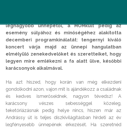
Már csak hat péntek este választ el minket az év
legnagyobb ünnepétől, a MOMkult pedig az
esemény súlyához és minőségéhez alakította
decemberi programkínálatát: tengernyi kiváló
koncert várja majd az ünnepi hangulatban
elmélyülő zenekedvelőket és szeretteiket, hogy
legyen mire emlékezni a fa alatt ülve, későbbi
karácsonyok alkalmával.
Ha azt hiszed, hogy korán van még elkezdeni
gondolkodni azon, vajon mit is ajándékozz a családnak
és kedves ismerőseidnek, nagyon tévedsz! A
karácsony vészes sebességgel közeleg,
teketóriázásnak pedig helye nincs, hiszen már az
Andrássy út is teljes díszkivilágításban hirdeti az év
legfényesebb ünnepének érkezését. Ha szeretnéd