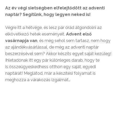
Az év végi sietségben elfelejtődött az adventi
naptár? Segítünk, hogy legyen neked is!
Végre itt a hétvége, és lesz pár órád átgondolni az
elkövetkező hetek eseményeit.
Advent első
vasárnapja van
, és még sehol sem tartasz, nem hogy
az ajándékvásárlással, de még az adventi naptár
beszerzésével sem? Akkor készíts egyet saját kezűleg!
Ihletadónak itt egy pár különleges darab, hogy te
is összeügyeskedhess otthon egy saját, egyedi
naptárat! Meglátod, már a készítési folyamat is
meghozza a várakozás izgalmát…