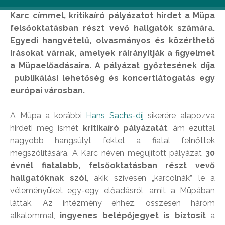
Karc címmel, kritikaíró pályázatot hirdet a Müpa
felsőoktatásban részt vevő hallgatók számára.
Egyedi hangvételű, olvasmányos és közérthető
írásokat várnak, amelyek ráirányítják a figyelmet
a Müpaelőadásaira. A pályázat győztesének díja
publikálási lehetőség és koncertlátogatás egy
európai városban.
A Müpa a korábbi
Hans Sachs-díj
sikerére alapozva
hirdeti meg ismét
kritikaíró pályázatát
, ám ezúttal
nagyobb hangsúlyt fektet a fiatal felnőttek
megszólítására. A Karc néven megújított pályázat
30
évnél fiatalabb, felsőoktatásban részt vevő
hallgatóknak szól
, akik szívesen „karcolnák” le a
véleményüket egy-egy előadásról, amit a Müpában
láttak. Az intézmény ehhez, összesen három
alkalommal,
ingyenes belépőjegyet is biztosít
a