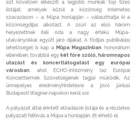
ezt követően elkészíti a legjobb munkák top tízes
listáját, amelyek közül a közönség internetes
szavazáson – a Müpa honlapján – választhatja ki a
közönségdíjas alkotást. A zsűri az első három
helyezettnek ítéli oda a nagy értékű Müpa-
utalványokkal együtt járó díjakat. A fődíjas publikálási
lehetőséget is kap a
Müpa Magazinban
, honorárium
ellenében, továbbá egy
két főre szóló, háromnapos
utazást és koncertlátogatást egy európai
városban
, ahol ECHO-intézmény (az Európai
Koncerttermek Szövetségének tagja) működik. Az
ünnepélyes eredményhirdetésre a jövő júniusi
Budapesti Wagner-napokon kerül sor.
A pályázat által érintett előadások listája és a részletes
pályázati felhívás a Müpa a honlapján,
itt
érhető el.