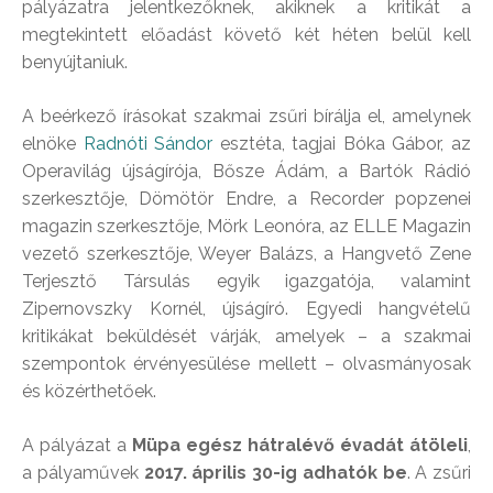
pályázatra jelentkezőknek, akiknek a kritikát a
megtekintett előadást követő két héten belül kell
benyújtaniuk.
A beérkező írásokat szakmai zsűri bírálja el, amelynek
elnöke
Radnóti Sándor
esztéta, tagjai Bóka Gábor, az
Operavilág újságírója, Bősze Ádám, a Bartók Rádió
szerkesztője, Dömötör Endre, a Recorder popzenei
magazin szerkesztője, Mörk Leonóra, az ELLE Magazin
vezető szerkesztője, Weyer Balázs, a Hangvető Zene
Terjesztő Társulás egyik igazgatója, valamint
Zipernovszky Kornél, újságíró. Egyedi hangvételű
kritikákat beküldését várják, amelyek – a szakmai
szempontok érvényesülése mellett – olvasmányosak
és közérthetőek.
A pályázat a
Müpa egész hátralévő évadát átöleli
,
a pályaművek
2017. április 30-ig adhatók be
. A zsűri