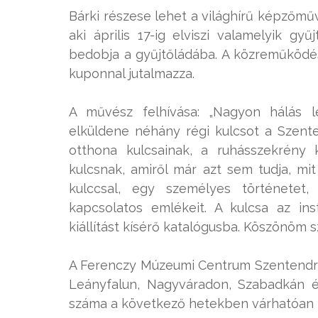
Bárki részese lehet a világhírű képzőműv
aki április 17-ig elviszi valamelyik gy
bedobja a gyűjtőládába. A közreműködés
kuponnal jutalmazza.
A művész felhívása: „Nagyon hálás l
elküldene néhány régi kulcsot a Szente
otthona kulcsainak, a ruhásszekrény k
kulcsnak, amiről már azt sem tudja, mit
kulccsal, egy személyes történetet
kapcsolatos emlékeit. A kulcsa az ins
kiállítást kísérő katalógusba. Köszönöm 
A Ferenczy Múzeumi Centrum Szentendr
Leányfalun, Nagyváradon, Szabadkán é
száma a következő hetekben várhatóan 