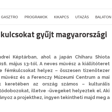
GASZTRO
PROGRAMOK
KIKAPCS
UTAZÁS
BALATON
 kulcsokat gyűjt magyarországi
endrei Képtárban, ahol a japán Chiharu Shiota
16. május 13-tól. A neves művész a kiállítóteret
re fémkulcsokat helyez – összesen tizenötezer
a művész és a Ferenczy Múzeumi Centrum a mai
k keretében az ország számos – kulturális
ődobozokat, illetve -üvegeket helyeztek el. Aki
nyoz a projekthez, ingyen tekintheti majd meg a