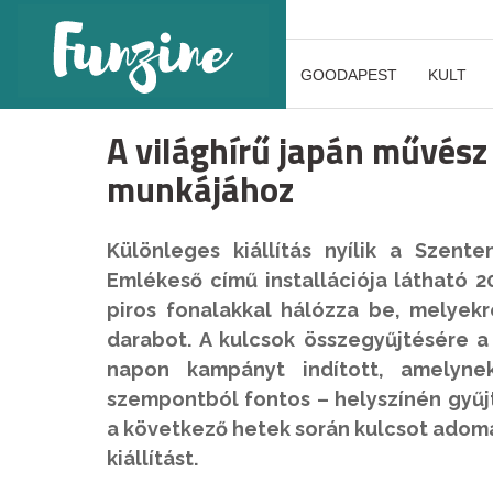
GOODAPEST
KULT
A világhírű japán művész
munkájához
Különleges kiállítás nyílik a Szent
Emlékeső című installációja látható 20
piros fonalakkal hálózza be, melyek
darabot. A kulcsok összegyűjtésére 
napon kampányt indított, amelyne
szempontból fontos – helyszínén gyűjt
a következő hetek során kulcsot adomá
kiállítást.