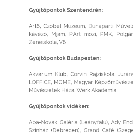
Gyűjtőpontok Szentendrén:
Art6, Czóbel Múzeum, Dunaparti Művelő
kávézó, Mjam, P’Art mozi, PMK, Polgár
Zeneiskola, V8
Gyűjtőpontok Budapesten:
Akvárium Klub, Corvin Rajziskola, Jurán
LOFFICE, MOME, Magyar Képzőművészeti 
Művészetek Háza, Werk Akadémia
Gyűjtőpontok vidéken:
Aba-Novák Galéria (Leányfalu), Ady End
Színház (Debrecen), Grand Café (Szege