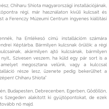
ész, Chiharu Shiota magyarországi installációjának,
űjtőpontra régi, már használaton kívüli kulcsait és
t a Ferenczy Múzeumi Centrum ingyenes kiállítási
ennék, ha Emlékeső című installációm számára
ndrei Képtárba. Bármilyen kulcsnak örülök: a régi
ulcsainak, akármilyen ajtó kulcsának, bármilyen
 nyit… Szívesen veszem, ha küld egy pár sort is a
, amelyet megosztana velünk, vagy a kulccsal
talláció része lesz, üzenete pedig bekerülhet a
szépen! Chiharu Shiota”
én, Budapesten, Debrecenben, Egerben, Gödöllőn,
s Szegeden alakított ki gyűjtőpontokat, de ezek
tovább nő majd.