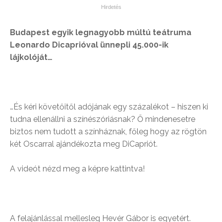
Budapest egyik legnagyobb múltú teátruma
Leonardo Dicaprióval ünnepli 45.000-ik
lájkolóját…
…És kéri követőitől adójának egy százalékot – hiszen ki
tudna ellenállni a színészóriásnak? Ő mindenesetre
biztos nem tudott a színháznak, főleg hogy az rögtön
két Oscarral ajándékozta meg DiCapriót.
A videót nézd meg a képre kattintva!
A felajánlással mellesleg Hevér Gábor is egyetért.