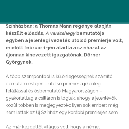
Január 27-én lezárult egy korszak az Új
Színházban: a Thomas Mann regénye alapján
készült előadás,
A varázshegy
bemutatója
egyben a jelenlegi vezetés utolsó premierje volt
,
mielőtt február 1-jén átadta a színházat az
újonnan kinevezett igazgatónak, Dörner
Györgynek.
A több szempontból is különlegességnek számító
bemutató estéjén – utolsó premier a jelenlegi
felállással és ősbemutató Magyarországon –
gyakorlatilag a csilláron is lógtak, ahogy a jelenlévők
közül többen is megjegyezték: ilyen sok embert még
nem láttak az Új Színház egy korábbi premierjén sem.
Az már kezdettől világos volt, hogy a német