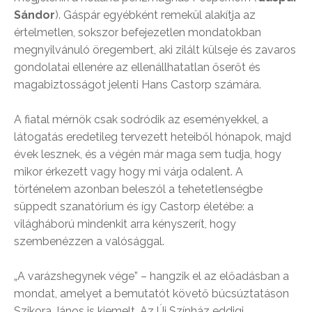
Sándor
). Gáspár egyébként remekül alakítja az
értelmetlen, sokszor befejezetlen mondatokban
megnyilvánuló öregembert, aki zilált külseje és zavaros
gondolatai ellenére az ellenállhatatlan őserőt és
magabiztosságot jelenti Hans Castorp számára.
A fiatal mérnök csak sodródik az eseményekkel, a
látogatás eredetileg tervezett heteiből hónapok, majd
évek lesznek, és a végén már maga sem tudja, hogy
mikor érkezett vagy hogy mi várja odalent. A
történelem azonban beleszól a tehetetlenségbe
süppedt szanatórium és így Castorp életébe: a
világháború mindenkit arra kényszerít, hogy
szembenézzen a valósággal.
„A varázshegynek vége” – hangzik el az előadásban a
mondat, amelyet a bemutatót követő búcsúztatáson
Szikora János is kiemelt. Az Új Színház eddigi