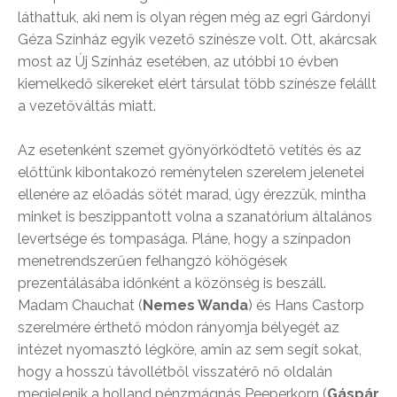
láthattuk, aki nem is olyan régen még az egri Gárdonyi
Géza Színház egyik vezető színésze volt. Ott, akárcsak
most az Új Színház esetében, az utóbbi 10 évben
kiemelkedő sikereket elért társulat több színésze felállt
a vezetőváltás miatt.
Az esetenként szemet gyönyörködtető vetítés és az
előttünk kibontakozó reménytelen szerelem jelenetei
ellenére az előadás sötét marad, úgy érezzük, mintha
minket is beszippantott volna a szanatórium általános
levertsége és tompasága. Pláne, hogy a színpadon
menetrendszerűen felhangzó köhögések
prezentálásába időnként a közönség is beszáll.
Madam Chauchat (
Nemes Wanda
) és Hans Castorp
szerelmére érthető módon rányomja bélyegét az
intézet nyomasztó légköre, amin az sem segít sokat,
hogy a hosszú távollétből visszatérő nő oldalán
megjelenik a holland pénzmágnás Peeperkorn (
Gáspár