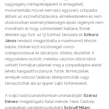
nagyregény mintapéldájaként is emlegetett,
monumentális művet nem lesz egyszerű színpadra
állítani: az eszmefuttatásokra, elmélkedésekre és nem
utolsósorban eseménytelenségre épülő regényről nem
mondható el, hogy színrevitelért kiáltana. Ennek
ellenére úgy tűnt, az Új Színház társulata és
Szikora
János
rendező megpróbálta a maximumot kihozni
belőle, többek közt közönséget vonzó
szereposztással és látványos, ötletes díszlettel. A
négyzetekre osztott, méretes vásznon időről időre
vetített formában jelentek meg a színpadképbe életet
lehelő hangulatfoszlányok, fotók, filmrészletek,
amelyek sokszor találóan ellenpontozták vagy
támasztották alá az éppen zajló történéseket.
A svájci tüdőszanatóriumban unokabátyját (
Száraz
Dénes
) meglátogató fiatal mérnök, Hans Castorp
szerepében vendégművészként
Schruff Milán
t