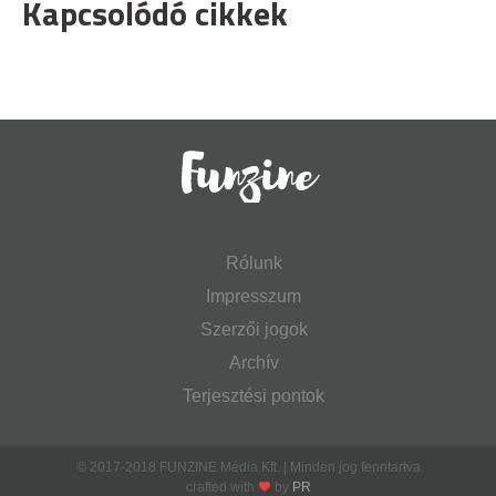
Kapcsolódó cikkek
Rólunk
Impresszum
Szerzői jogok
Archív
Terjesztési pontok
© 2017-2018 FUNZINE Média Kft. | Minden jog fenntartva
crafted with
by
PR