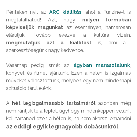
Pénteken nyit az
ARC kiállítás
, ahol a Funzine-t is
megtalálhatod! Azt, hogy
milyen formában
képviseljük magunkat
az eseményen, hamarosan
eláruljuk. Tovább evezve a kultúra vizein,
megmutatjuk azt a kiállítást
is, ami a
szerkesztőségünk nagy kedvence.
Vasárnap pedig ismét az
ágyban marasztalunk
,
könyvet és filmet ajánlunk. Ezen a héten is izgalmas
műveket választottunk, melyben egy nem mindennapi
szituáció tárul elénk.
A
hét legizgalmasabb tartalmáról
azonban még
nem rántjuk le a leplet, úgyhogy mindenképpen velünk
kell tartanod ezen a héten is, ha nem akarsz lemaradni
az eddigi egyik legnagyobb dobásunkról
.