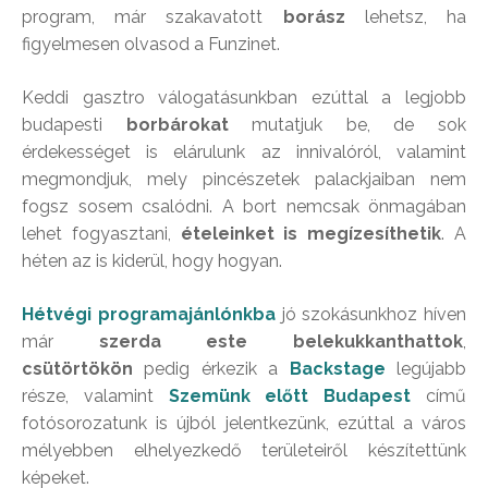
program, már szakavatott
borász
lehetsz, ha
figyelmesen olvasod a Funzinet.
Keddi gasztro válogatásunkban ezúttal a legjobb
budapesti
borbárokat
mutatjuk be, de sok
érdekességet is elárulunk az innivalóról, valamint
megmondjuk, mely pincészetek palackjaiban nem
fogsz sosem csalódni. A bort nemcsak önmagában
lehet fogyasztani,
ételeinket is megízesíthetik
. A
héten az is kiderül, hogy hogyan.
Hétvégi programajánlónk
ba
jó szokásunkhoz híven
már
szerda este belekukkanthattok
,
csütörtökön
pedig érkezik a
Backstage
legújabb
része, valamint
Szemünk előtt Budapest
című
fotósorozatunk is újból jelentkezünk, ezúttal a város
mélyebben elhelyezkedő területeiről készítettünk
képeket.