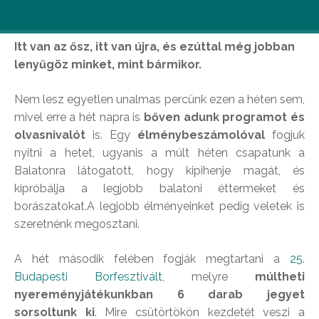
Itt van az ősz, itt van újra, és ezúttal még jobban
lenyűgöz minket, mint bármikor.
Nem lesz egyetlen unalmas percünk ezen a héten sem,
mivel erre a hét napra is
bőven adunk programot és
olvasnivalót
is. Egy
élménybeszámolóval
fogjuk
nyitni a hetet, ugyanis a múlt héten csapatunk a
Balatonra látogatott, hogy kipihenje magát, és
kipróbálja a legjobb balatoni éttermeket és
borászatokat.A legjobb élményeinket pedig veletek is
szeretnénk megosztani.
A hét második felében fogják megtartani a
25.
Budapesti Borfesztivált
, melyre
múltheti
nyereményjátékunkban 6 darab jegyet
sorsoltunk ki
. Mire csütörtökön kezdetét veszi a