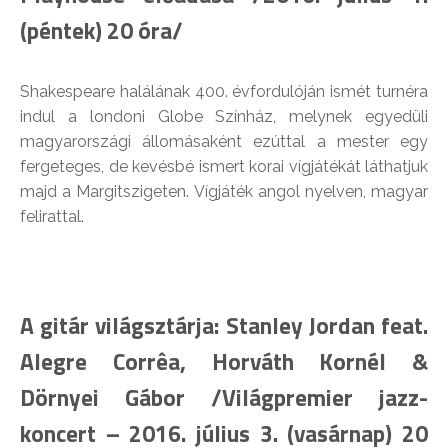
(péntek) 20 óra/
Shakespeare halálának 400. évfordulóján ismét turnéra
indul a londoni Globe Színház, melynek egyedüli
magyarországi állomásaként ezúttal a mester egy
fergeteges, de kevésbé ismert korai vígjátékát láthatjuk
majd a Margitszigeten. Vígjáték angol nyelven, magyar
felirattal.
A gitár világsztárja: Stanley Jordan feat.
Alegre Corrêa, Horváth Kornél &
Dörnyei Gábor /Világpremier jazz-
koncert – 2016. július 3. (vasárnap) 20