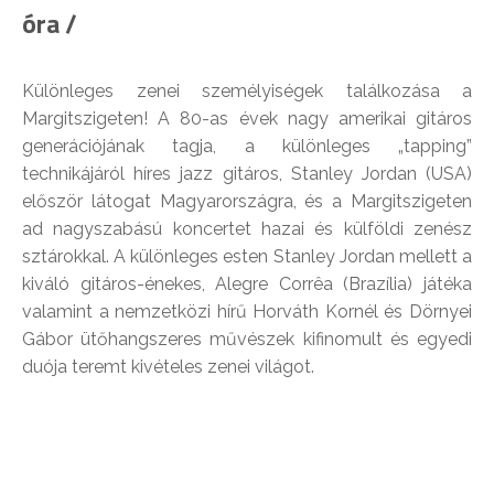
óra /
Különleges zenei személyiségek találkozása a
Margitszigeten! A 80-as évek nagy amerikai gitáros
generációjának tagja, a különleges „tapping”
technikájáról híres jazz gitáros, Stanley Jordan (USA)
először látogat Magyarországra, és a Margitszigeten
ad nagyszabású koncertet hazai és külföldi zenész
sztárokkal. A különleges esten Stanley Jordan mellett a
kiváló gitáros-énekes, Alegre Corrêa (Brazília) játéka
valamint a nemzetközi hírű Horváth Kornél és Dörnyei
Gábor ütőhangszeres művészek kifinomult és egyedi
duója teremt kivételes zenei világot.