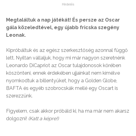
Megtaláltuk a nap játékát! És persze az Oscar
gála közeledtével, egy újabb fricska szegény
Leonak.
Kipróbáltuk és az egész szerkesztőség azonnal függő
lett. Nyíltan vállaljuk, hogy mi már nagyon szeretnénk
Leonardo DiCapriot az Oscar tulajdonosok körében
köszönteni, ennek érdekében ujjainkat nem kímélve
nyomkodtuk a billentyűket, hogy a Golden Globe,
BAFTA és egyéb szobrocskák mellé egy Oscart is
szerezzünk.
Figyelem, csak akkor próbáld ki, ha ma már nem akarsz
dolgozni!
(Katt a képre!)