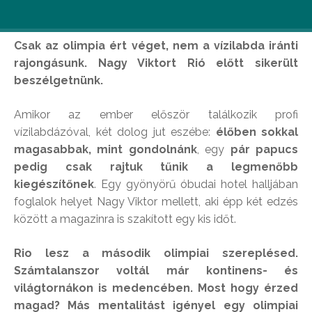
Csak az olimpia ért véget, nem a vízilabda iránti
rajongásunk. Nagy Viktort Rió előtt sikerült
beszélgetnünk.
Amikor az ember először találkozik profi
vízilabdázóval, két dolog jut eszébe:
élőben sokkal
magasabbak, mint gondolnánk
, egy
pár papucs
pedig csak rajtuk tűnik a legmenőbb
kiegészítőnek
. Egy gyönyörű óbudai hotel halljában
foglalok helyet Nagy Viktor mellett, aki épp két edzés
között a magazinra is szakított egy kis időt.
Rio lesz a második olimpiai szereplésed.
Számtalanszor voltál már kontinens- és
világtornákon is medencében. Most hogy érzed
magad? Más mentalitást igényel egy olimpiai