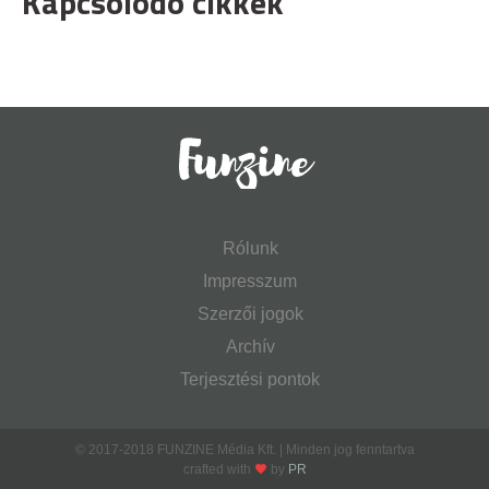
Kapcsolódó cikkek
Rólunk
Impresszum
Szerzői jogok
Archív
Terjesztési pontok
© 2017-2018 FUNZINE Média Kft. | Minden jog fenntartva
crafted with
by
PR