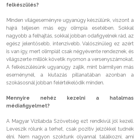
felkészülés?
Minden világeseményre ugyanúgy készülünk, viszont a
hajrá teljesen más egy olimpia esetében. Sokkal
nagyobb a felhajtás, sokkal jobban odafigyelnek rád, az
egész jelentősebb, intenzívebb. Valószínűleg ez azért
is van így, mert olimpiát csak négyévente rendeznek, és
világszerte milliók követik nyomon a versenyszámokat.
A felkészülésünk ugyanúgy zajlik, mint bármilyen más
eseménynél, a kiutazás pillanatában azonban a
szokásosnál jobban felértékelődik minden.
Mennyire nehéz kezelni a hatalmas
médiafigyelmet?
A Magyar Vízilabda Szövetség ezt rendkívül jól kezeli.
Leveszik rólunk a terhet, csak pozitív jelzőkkel tudnék
élni. Nem nagyon szoktunk olyannal találkozni, ami