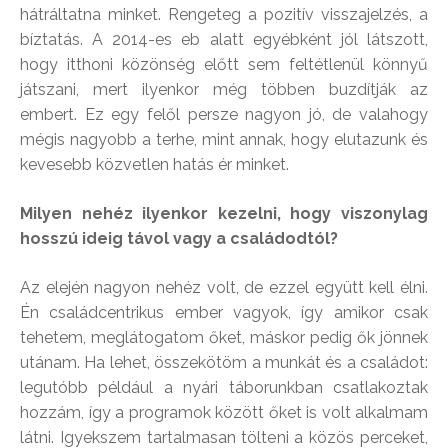
hátráltatna minket. Rengeteg a pozitív visszajelzés, a
bíztatás. A 2014-es eb alatt egyébként jól látszott,
hogy itthoni közönség előtt sem feltétlenül könnyű
játszani, mert ilyenkor még többen buzdítják az
embert. Ez egy felől persze nagyon jó, de valahogy
mégis nagyobb a terhe, mint annak, hogy elutazunk és
kevesebb közvetlen hatás ér minket.
Milyen nehéz ilyenkor kezelni, hogy viszonylag
hosszú ideig távol vagy a családodtól?
Az elején nagyon nehéz volt, de ezzel együtt kell élni.
Én családcentrikus ember vagyok, így amikor csak
tehetem, meglátogatom őket, máskor pedig ők jönnek
utánam. Ha lehet, összekötöm a munkát és a családot:
legutóbb például a nyári táborunkban csatlakoztak
hozzám, így a programok között őket is volt alkalmam
látni. Igyekszem tartalmasan tölteni a közös perceket,