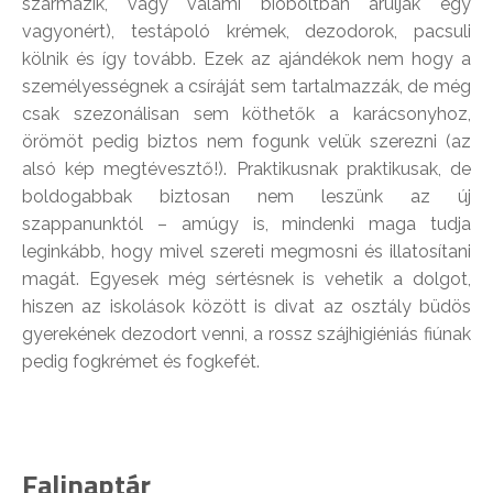
származik, vagy valami bioboltban árulják egy
vagyonért), testápoló krémek, dezodorok, pacsuli
kölnik és így tovább. Ezek az ajándékok nem hogy a
személyességnek a csíráját sem tartalmazzák, de még
csak szezonálisan sem köthetők a karácsonyhoz,
örömöt pedig biztos nem fogunk velük szerezni (az
alsó kép megtévesztő!). Praktikusnak praktikusak, de
boldogabbak biztosan nem leszünk az új
szappanunktól – amúgy is, mindenki maga tudja
leginkább, hogy mivel szereti megmosni és illatosítani
magát. Egyesek még sértésnek is vehetik a dolgot,
hiszen az iskolások között is divat az osztály büdös
gyerekének dezodort venni, a rossz szájhigiéniás fiúnak
pedig fogkrémet és fogkefét.
Falinaptár