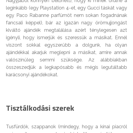
Nagyjából könnyen belőhető, hogy ki minek örülne a
leginkább (egy Playstation 4-et, egy Gucci táskát vagy
egy Paco Rabanne parfümöt nem sokan fogadnának
fancsali képpel), bár az igazán nagy örömujjongást
kiváltó ajándék megtalálása azért ténylegesen azt
igényli, hogy ismerjük és szeressük a másikat. Ennél
viszont sokkal egyszerűbb a dolgunk, ha olyan
ajándékkal akarjuk meglepni a másikat, amire annak
valószínűleg semmi szüksége. Az alábbiakban
összeszedjük a legkapósabb és mégis legutáltabb
karácsonyi ajándékokat.
Tisztálkodási szerek
Tusfürdők, szappanok (mindegy, hogy a kínai piacról