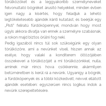
törülközőket és a leggyakoribb személyneveket
felvonultató bögréket árusító helyekkel, minden évben
igen nagy a kísértés, hogy feladjuk a lehető
legtökéletesebb ajándék iránti kutatást, és beérjük egy
„Pisti” feliratú fürdőköpennyel, mondván hogy most
úgyis akkora divatja van ennek a személyre szabásnak,
a rokon majd biztos örülni fog neki.
Pedig igazából nincs túl sok szükségünk egy olyan
törülközőre, ami a nevünket viseli, hiszen annak az
esélye, hogy valaki a konditerem öltözőjében
összekeveri a törülközőjét a mi törülközőnkkel, nulla,
aminek már nincs hova csökkennie, akármilyen
betűméretben is kerül rá a nevünk. Ugyanígy a bögrék,
a fürdőköpenyek és a többi közkedvelt, névvel ellátott
ajándék esetében: egyszerűen nincs logikus indok a
nevünk szerepeltetésére.