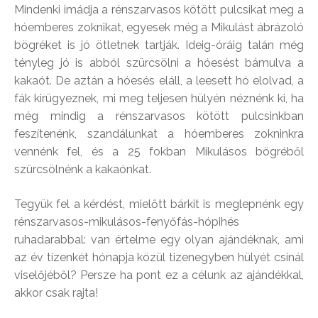
Mindenki imádja a rénszarvasos kötött pulcsikat meg a
hóemberes zoknikat, egyesek még a Mikulást ábrázoló
bögréket is jó ötletnek tartják. Ideig-óráig talán még
tényleg jó is abból szürcsölni a hóesést bámulva a
kakaót. De aztán a hóesés eláll, a leesett hó elolvad, a
fák kirügyeznek, mi meg teljesen hülyén néznénk ki, ha
még mindig a rénszarvasos kötött pulcsinkban
feszítenénk, szandálunkat a hóemberes zokninkra
vennénk fel, és a 25 fokban Mikulásos bögréből
szürcsölnénk a kakaónkat.
Tegyük fel a kérdést, mielőtt bárkit is meglepnénk egy
rénszarvasos-mikulásos-fenyőfás-hópihés
ruhadarabbal: van értelme egy olyan ajándéknak, ami
az év tizenkét hónapja közül tizenegyben hülyét csinál
viselőjéből? Persze ha pont ez a célunk az ajándékkal,
akkor csak rajta!