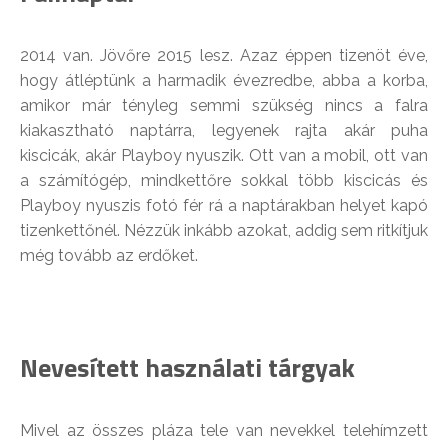
2014 van. Jövőre 2015 lesz. Azaz éppen tizenöt éve,
hogy átléptünk a harmadik évezredbe, abba a korba,
amikor már tényleg semmi szükség nincs a falra
kiakasztható naptárra, legyenek rajta akár puha
kiscicák, akár Playboy nyuszik. Ott van a mobil, ott van
a számítógép, mindkettőre sokkal több kiscicás és
Playboy nyuszis fotó fér rá a naptárakban helyet kapó
tizenkettőnél. Nézzük inkább azokat, addig sem ritkítjuk
még tovább az erdőket.
Nevesített használati tárgyak
Mivel az összes pláza tele van nevekkel telehímzett