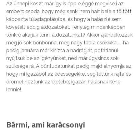
Az ünnepi koszt már így is épp eléggé megviseli az
embert: csoda, hogy még senki nem halt bele a töltött
káposzta túladagolásába, és hogy a halászlé sem
követelt eddig áldozatokat. Tényleg mindenképpen
tönkre akarjuk tenni áldozatunkat? Akkor ajándékozzuk
meg jó sok bonbonnal meg nagy tábla csokikkal – ha
pedig januárra már kihízta a nadrágját, pofátlanul
nyújtsuk be az igényünket, neki már úgysincs sok
szüksége rá. A bűntudatunkat pedig majd elnyomja az,
hogy mi igazából az édességekkel segítettünk rajta és
örömet hoztunk az életébe, igazán hálásnak kéne
lennie!
Bármi, ami karácsonyi