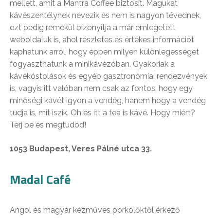
mellett, amit a Mantra Coffee biztosít. Magukat
kávészentélynek nevezik és nem is nagyon tévednek,
ezt pedig remekül bizonyítja a már emlegetett
weboldaluk is, ahol részletes és értékes információt
kaphatunk arról, hogy éppen milyen különlegességet
fogyaszthatunk a minikávézóban. Gyakoriak a
kávékóstolások és egyéb gasztronómiai rendezvények
is, vagyis itt valóban nem csak az fontos, hogy egy
minőségi kávét igyon a vendég, hanem hogy a vendég
tudja is, mit iszik. Oh és itt a tea is kávé. Hogy miért?
Térj be és megtudod!
1053 Budapest, Veres Pálné utca 33.
Madal Café
Angol és magyar kézműves pörkölőktől érkező