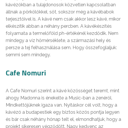
kávézókban a tulajdonosok közvetlen kapcsolatban
állnak a pörkölőkkel, sőt, sokszor még a kávébabok
terjesztőivel is. A kávé nem csak akkor lesz kávé, mikor
elkészítik abban a néhány percben. A kávékészítés
folyamata a termelőföld ph-értékénél kezdődik. Nem
mindegy a víz hőmérséklete, a származási hely és
persze a tej felhasználása sem. Hogy összefoglaljuk:
semmi sem mindegy.
Cafe Nomuri
A Cafe Nomuri szerint a kávé közösséget teremt, mint
ahogy Madonna is énekelte a Music-ban a zenéről.
Mindkettőjüknek igaza van. Nyitáskor cél volt, hogy a
kávézó a budapestiek egy biztos közös pontja legyen
és bár csak néhány hónap telt el, elmondhatjuk, hogy a
projekt sikeresen végződött. Nagy kedvenc az