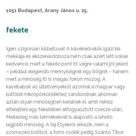
1051 Budapest, Arany János u. 25.
fekete
Igen, szigorúan kisbetűvel! A kávékedvelők igazi kis
mekkája és ékszeresdoboza nem csak azért lett sokak
kedvence, mert a fekete pont itt végre valami jót jelent
– például elegendő mennyiségnél egy bögrét – hanem
mert a minőség itt is magas fokon mozog. A
kávébabok az ültetvényekről azonnal a magyar vagy
külföldi mikropörköldékhez vándorolnak, ahonnan
aztán olyan minőségben kerülnek ki, amit nehéz
elfelejteni egy feketében elfogyasztott csésze után.
Mellesleg más termékeknél is alapvető a lehető
legjobb minőség. A tej Etyekről érkezik, nem a
szomszéd boltból, a forró csokik pedig Szántó Tibor