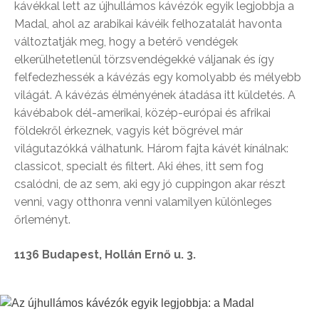
kávékkal lett az újhullámos kávézók egyik legjobbja a
Madal, ahol az arabikai kávéik felhozatalát havonta
változtatják meg, hogy a betérő vendégek
elkerülhetetlenül törzsvendégekké váljanak és így
felfedezhessék a kávézás egy komolyabb és mélyebb
világát. A kávézás élményének átadása itt küldetés. A
kávébabok dél-amerikai, közép-európai és afrikai
földekről érkeznek, vagyis két bögrével már
világutazókká válhatunk. Három fajta kávét kínálnak:
classicot, specialt és filtert. Aki éhes, itt sem fog
csalódni, de az sem, aki egy jó cuppingon akar részt
venni, vagy otthonra venni valamilyen különleges
őrleményt.
1136 Budapest, Hollán Ernő u. 3.