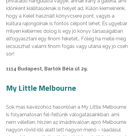
privátabb hangulatra vágyik, annak irány a galéria, ami
időnként kiállításoknak is helyet ad. Külön kiemelnénk,
hogy a Kelet használt könyvcsere pont, vagyis a
kultúra rajongóinak is fontos célpont lehet. És ugyebár
milyen kellemes dolog is egy jó könyv társaságában
elfogyasztani egy finom feketét… Főleg ha mellé még
lecsúszhat valami finom fogás vagy utána egy jó cseh
sör!
1114 Budapest, Bartók Béla út 29.
My Little Melbourne
Sok más kávézóhoz hasonlóan a My Little Melbourne
is folyamatosan fel-feltűnik válogatásainkban, ami
nem véletlen, hiszen az imádnivalóan apró Melbourne
nagyon rövid idő alatt lett nagyon menő – ráadásul