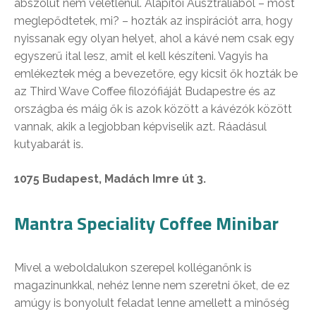
abszolút nem véletlenül. Alapítói Ausztráliából – most
meglepődtetek, mi? – hozták az inspirációt arra, hogy
nyissanak egy olyan helyet, ahol a kávé nem csak egy
egyszerű ital lesz, amit el kell készíteni. Vagyis ha
emlékeztek még a bevezetőre, egy kicsit ők hozták be
az Third Wave Coffee filozófiáját Budapestre és az
országba és máig ők is azok között a kávézók között
vannak, akik a legjobban képviselik azt. Ráadásul
kutyabarát is.
1075 Budapest, Madách Imre út 3.
Mantra Speciality Coffee Minibar
Mivel a weboldalukon szerepel kolléganőnk is
magazinunkkal, nehéz lenne nem szeretni őket, de ez
amúgy is bonyolult feladat lenne amellett a minőség