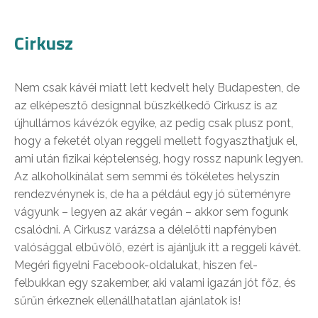
Cirkusz
Nem csak kávéi miatt lett kedvelt hely Budapesten, de
az elképesztő designnal büszkélkedő Cirkusz is az
újhullámos kávézók egyike, az pedig csak plusz pont,
hogy a feketét olyan reggeli mellett fogyaszthatjuk el,
ami után fizikai képtelenség, hogy rossz napunk legyen.
Az alkoholkínálat sem semmi és tökéletes helyszín
rendezvénynek is, de ha a például egy jó süteményre
vágyunk – legyen az akár vegán – akkor sem fogunk
csalódni. A Cirkusz varázsa a délelőtti napfényben
valósággal elbűvölő, ezért is ajánljuk itt a reggeli kávét.
Megéri figyelni Facebook-oldalukat, hiszen fel-
felbukkan egy szakember, aki valami igazán jót főz, és
sűrűn érkeznek ellenállhatatlan ajánlatok is!