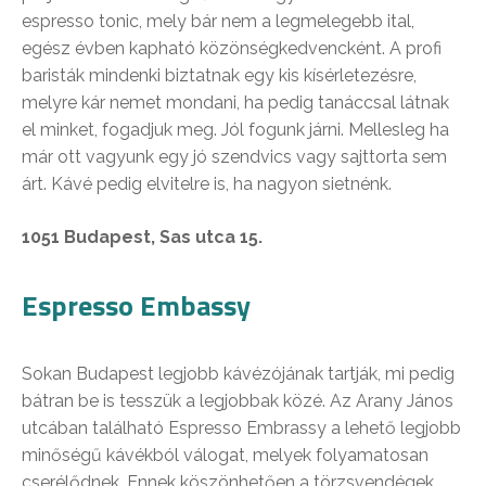
espresso tonic, mely bár nem a legmelegebb ital,
egész évben kapható közönségkedvencként. A profi
baristák mindenki biztatnak egy kis kísérletezésre,
melyre kár nemet mondani, ha pedig tanáccsal látnak
el minket, fogadjuk meg. Jól fogunk járni. Mellesleg ha
már ott vagyunk egy jó szendvics vagy sajttorta sem
árt. Kávé pedig elvitelre is, ha nagyon sietnénk.
1051 Budapest, Sas utca 15.
Espresso Embassy
Sokan Budapest legjobb kávézójának tartják, mi pedig
bátran be is tesszük a legjobbak közé. Az Arany János
utcában található Espresso Embrassy a lehető legjobb
minőségű kávékból válogat, melyek folyamatosan
cserélődnek. Ennek köszönhetően a törzsvendégek