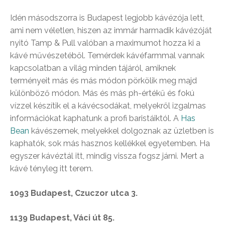
Idén másodszorra is Budapest legjobb kávézója lett,
ami nem véletlen, hiszen az immár harmadik kávézóját
nyitó Tamp & Pull valóban a maximumot hozza ki a
kávé művészetéből. Temérdek kávéfarmmal vannak
kapcsolatban a világ minden tájáról, amiknek
terményeit más és más módon pörkölik meg majd
különböző módon. Más és más ph-értékű és fokú
vízzel készítik el a kávécsodákat, melyekről izgalmas
információkat kaphatunk a profi baristáiktól. A
Has
Bean
kávészemek, melyekkel dolgoznak az üzletben is
kaphatók, sok más hasznos kellékkel egyetemben. Ha
egyszer kávéztál itt, mindig vissza fogsz járni. Mert a
kávé tényleg itt terem.
1093 Budapest, Czuczor utca 3.
1139 Budapest, Váci út 85.