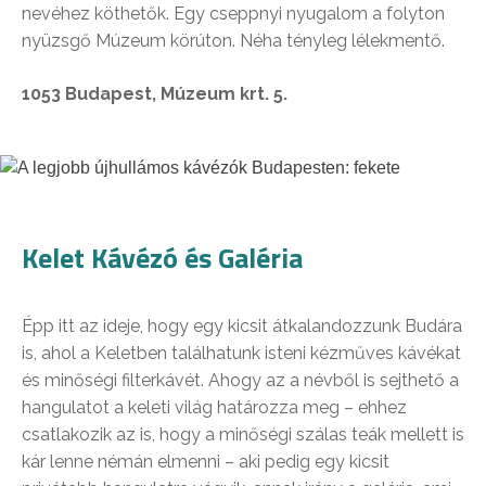
nevéhez köthetők. Egy cseppnyi nyugalom a folyton
nyüzsgő Múzeum körúton. Néha tényleg lélekmentő.
1053 Budapest, Múzeum krt. 5.
Kelet Kávézó és Galéria
Épp itt az ideje, hogy egy kicsit átkalandozzunk Budára
is, ahol a Keletben találhatunk isteni kézműves kávékat
és minőségi filterkávét. Ahogy az a névből is sejthető a
hangulatot a keleti világ határozza meg – ehhez
csatlakozik az is, hogy a minőségi szálas teák mellett is
kár lenne némán elmenni – aki pedig egy kicsit