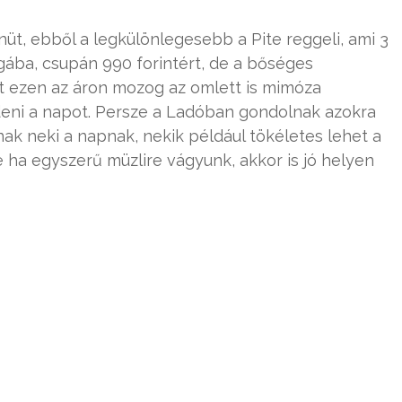
üt, ebből a legkülönlegesebb a Pite reggeli, ami 3
gába, csupán 990 forintért, de a bőséges
sőt ezen az áron mozog az omlett is mimóza
ezdeni a napot. Persze a Ladóban gondolnak azokra
ak neki a napnak, nekik például tökéletes lehet a
 ha egyszerű müzlire vágyunk, akkor is jó helyen