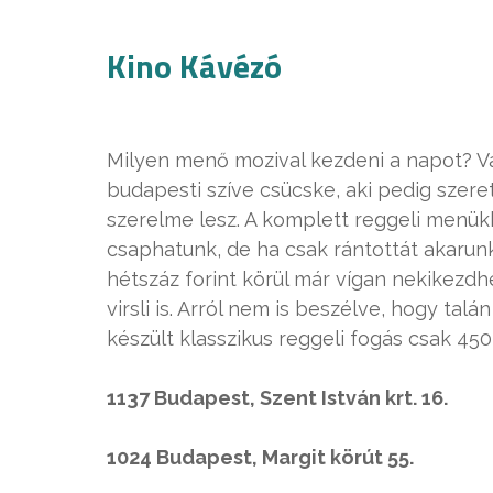
Kino Kávézó
Milyen menő mozival kezdeni a napot? Va
budapesti szíve csücske, aki pedig szeret
szerelme lesz. A komplett reggeli menükk
csaphatunk, de ha csak rántottát akarun
hétszáz forint körül már vígan nekikezd
virsli is. Arról nem is beszélve, hogy talá
készült klasszikus reggeli fogás csak 450 
1137 Budapest, Szent István krt. 16.
1024 Budapest, Margit körút 55.