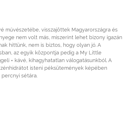
ávé művészetébe, visszajöttek Magyarországra és
ényege nem volt más, miszerint lehet bizony igazán
nak hittünk, nem is biztos, hogy olyan jó. A
ban, az egyik központja pedig a My Little
eli = kávé, kihagyhatatlan válogatásunkból. A
 szénhidrátot isteni péksütemények képében
 percnyi sétára.