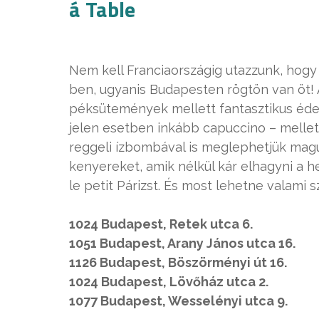
á Table
Nem kell Franciaországig utazzunk, hogy
ben, ugyanis Budapesten rögtön van öt! Az
péksütemények mellett fantasztikus édes
jelen esetben inkább capuccino – melle
reggeli ízbombával is meglephetjük magun
kenyereket, amik nélkül kár elhagyni a 
le petit Párizst. És most lehetne valami s
1024 Budapest, Retek utca 6.
1051 Budapest, Arany János utca 16.
1126 Budapest, Böszörményi út 16.
1024 Budapest, Lövőház utca 2.
1077 Budapest, Wesselényi utca 9.