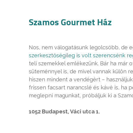
Szamos Gourmet Ház
Nos, nem válogatásunk legolcsóbb, de e
szerkesztőségileg is volt szerencsénk re
teli szemekkel emlékezünk. Bár ha már 
süteménnyel is, de mivel vannak külön re
hiszen mindent a vendégért – használjuk 
frissen facsart narancslé és kávé is, ha
meglepni magunkat, próbáljuk ki a Szamo
1052 Budapest, Váci utca 1.