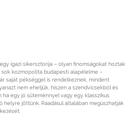
egy igazi sikersztorija – olyan finomságokat hoztak
 sok kozmopolita budapesti alapélelme –
ár saját pékséggel is rendelkeznek, mindent
yanazt nem ehetjük, hiszen a szendvicsekből és
 ha egy jó süteménnyel vagy egy klasszikus
jó helyre jöttünk. Ráadásul általában megúszhatják
tkezését.