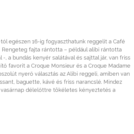
tól egészen 16-ig fogyaszthatunk reggelit a Café
 Rengeteg fajta rántotta – például alibi rántotta
a bundás kenyér salátával és sajttal jár, van friss
ssítő favorit a Croque Monsieur és a Croque Madame
bszolút nyerő választás az Alibi reggeli, amiben van
issant, baguette, kávé és friss narancslé. Mindez
 vasárnap délelőttre tökéletes kényeztetés a