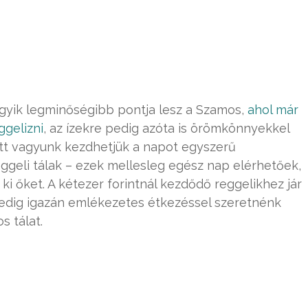
gyik legminőségibb pontja lesz a Szamos,
ahol már
ggelizni
, az ízekre pedig azóta is örömkönnyekkel
ott vagyunk kezdhetjük a napot egyszerű
ggeli tálak – ezek mellesleg egész nap elérhetőek,
ki őket. A kétezer forintnál kezdődő reggelikhez jár
 pedig igazán emlékezetes étkezéssel szeretnénk
s tálat.