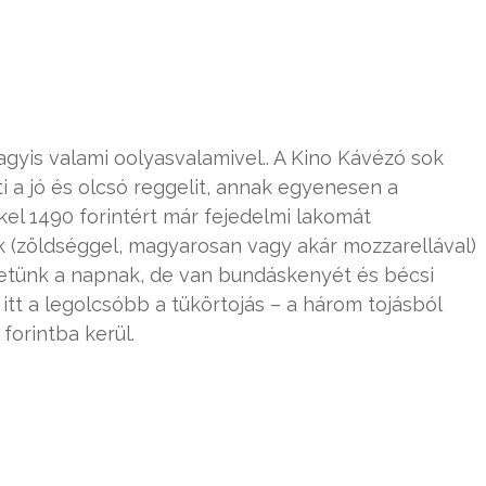
gyis valami oolyasvalamivel.. A Kino Kávézó sok
i a jó és olcsó reggelit, annak egyenesen a
el 1490 forintért már fejedelmi lakomát
k (zöldséggel, magyarosan vagy akár mozzarellával)
hetünk a napnak, de van bundáskenyét és bécsi
n itt a legolcsóbb a tükörtojás – a három tojásból
forintba kerül.