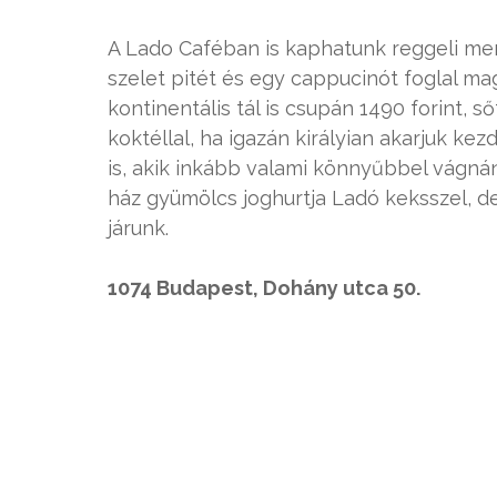
A Lado Caféban is kaphatunk reggeli men
szelet pitét és egy cappucinót foglal ma
kontinentális tál is csupán 1490 forint, 
koktéllal, ha igazán királyian akarjuk k
is, akik inkább valami könnyűbbel vágnán
ház gyümölcs joghurtja Ladó keksszel, de
járunk.
1074 Budapest, Dohány utca 50.