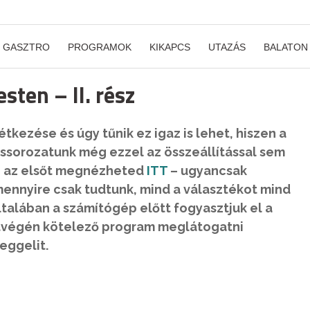
GASZTRO
PROGRAMOK
KIKAPCS
UTAZÁS
BALATON
sten – II. rész
étkezése és úgy tűnik ez igaz is lehet, hiszen a
ssorozatunk még ezzel az összeállítással sem
– az elsőt megnézheted
ITT
– ugyancsak
mennyire csak tudtunk, mind a választékot mind
talában a számítógép előtt fogyasztjuk el a
hétvégén kötelező program meglátogatni
reggelit.