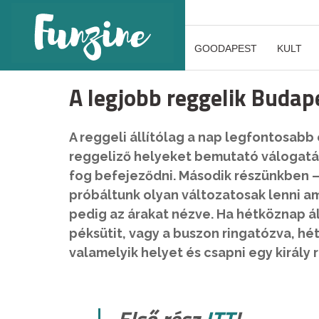
GOODAPEST
KULT
A legjobb reggelik Budape
A reggeli állítólag a nap legfontosabb 
reggeliző helyeket bemutató válogatá
fog befejeződni. Második részünkben 
próbáltunk olyan változatosak lenni a
pedig az árakat nézve. Ha hétköznap ál
péksütit, vagy a buszon ringatózva, 
valamelyik helyet és csapni egy király 
Első rész
ITT
!