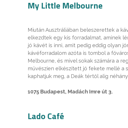
My Little Melbourne
Miután Ausztráliában beleszerettek a k
elkezdtek egy kis forradalmat, aminek l
jó kávét is inni, amit pedig eddig olyan jó
kávéforradalom azóta is tombol a főváros
Melbourne, és mivel sokak számára a regg
művészien elkészített jó fekete mellé a
kaphatjuk meg, a Deák tértől alig néhány
1075 Budapest, Madách Imre út 3.
Lado Café