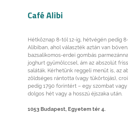
Café Alibi
Hétköznap 8-tól 12-ig, hétvégén pedig 8-
Alibiban, ahol választék aztán van bőven.
bazsalikomos-erdei gombás parmezánnal -, 
joghurt gyümölccsel, ám az abszolút fri
saláták. Kérhetünk reggeli menüt is, az a
zöldséges rántotta (vagy tükörtojás), cro
pedig 1790 forintért – egy szombat vagy
dolgos hét vagy a hosszú éjszaka után.
1053 Budapest, Egyetem tér 4.