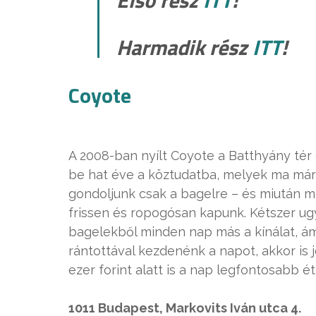
Harmadik rész
ITT
!
Coyote
A 2008-ban nyílt Coyote a Batthyány tér 
be hat éve a köztudatba, melyek ma már
gondoljunk csak a bagelre – és miután m
frissen és ropogósan kapunk. Kétszer ug
bagelekből minden nap más a kínálat, ám
rántottával kezdenénk a napot, akkor is 
ezer forint alatt is a nap legfontosabb é
1011 Budapest, Markovits Iván utca 4.