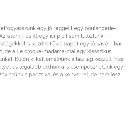
 elfogyasszunk egy jó reggelit egy boulangerie-
 isteni – és itt egy ici-picit sem túloztunk –
ségekkel is kezdhetjük a napot egy jó kávé – bár
tt, de a Le croque-madame-mal egy klasszikus
kat. Külön ki kell emelnünk a házilag készült friss
helyet és legalább otthonra is csempészhetünk egy
zóviccünk a párizsival és a kenyérrel, de nem lesz.