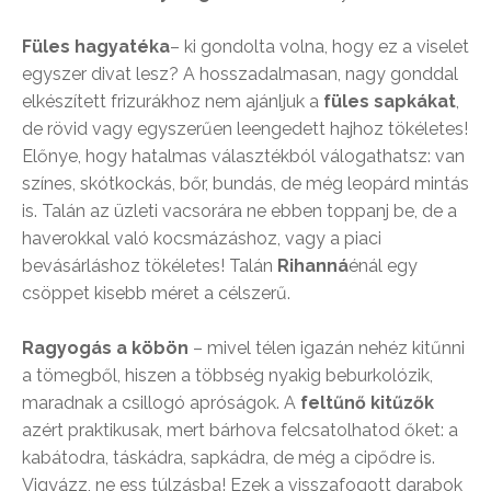
Füles hagyatéka
– ki gondolta volna, hogy ez a viselet
egyszer divat lesz? A hosszadalmasan, nagy gonddal
elkészített frizurákhoz nem ajánljuk a
füles sapkákat
,
de rövid vagy egyszerűen leengedett hajhoz tökéletes!
Előnye, hogy hatalmas választékból válogathatsz: van
színes, skótkockás, bőr, bundás, de még leopárd mintás
is. Talán az üzleti vacsorára ne ebben toppanj be, de a
haverokkal való kocsmázáshoz, vagy a piaci
bevásárláshoz tökéletes! Talán
Rihanná
énál egy
csöppet kisebb méret a célszerű.
Ragyogás a köbön
– mivel télen igazán nehéz kitűnni
a tömegből, hiszen a többség nyakig beburkolózik,
maradnak a csillogó apróságok. A
feltűnő kitűzők
azért praktikusak, mert bárhova felcsatolhatod őket: a
kabátodra, táskádra, sapkádra, de még a cipődre is.
Vigyázz, ne ess túlzásba! Ezek a visszafogott darabok