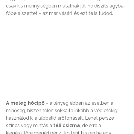
csak kis mennyiségben mutatnak jól, ne díszíts agyba-
főbe a szettet – az már vásári, és ezt te is tudod.
A meleg hócipő
– a lényeg ebben az esetben a
minőség, hiszen télen sokkalta inkább a végletekig
használod ki a lábbelid erőforrásait. Lehet persze
színes vagy mintás a
téli csizma
, de erre a
kiegészítőre megéri pénzt költeni, hiszen ha egy