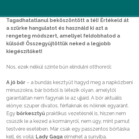
Tagadhatatlanul beköszöntött a tél! Értékeld át
a szürke hangulatot és használd ki azt a
rengeteg módszert, amellyel feldobhatod a
külsőd! Összegyűjtöttük neked a legjobb
kiegészítőket!
Nos, ezek nélkül szinte bűn elindulni otthonról:
A jó bőr
– a bundás kesztyűt hagyd meg a napközbeni
mínuszokra, bár bőrből is létezik olyan, amelytől
garantáltan nem fagynak le az ujjaid. A bőr aktuális
előnye: szuper divatos, férfiaknak és nőknek egyaránt.
Egy
bőrkesztyű
praktikus vezetésnél is, hiszen nem
csúszik le a kezed a kormányról, nem úgy, mint pamut
testvére esetében. Már csak egy passzentos bőrtáska
kell, és voilá:
Lady Gaga
elmehet a sunyiba.