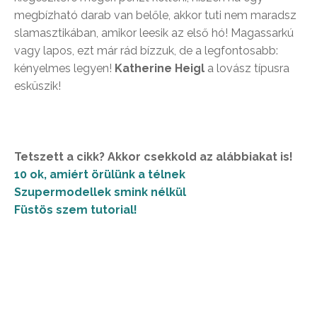
megbízható darab van belőle, akkor tuti nem maradsz
slamasztikában, amikor leesik az első hó! Magassarkú
vagy lapos, ezt már rád bízzuk, de a legfontosabb:
kényelmes legyen!
Katherine Heigl
a lovász típusra
esküszik!
Tetszett a cikk? Akkor csekkold az alábbiakat is!
10 ok, amiért örülünk a télnek
Szupermodellek smink nélkül
Füstös szem tutorial!