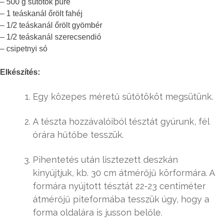
– 500 g sütőtök püré
– 1 teáskanál őrölt fahéj
– 1/2 teáskanál őrölt gyömbér
– 1/2 teáskanál szerecsendió
– csipetnyi só
Elkészítés:
Egy közepes méretű sütőtököt megsütünk.
A tészta hozzávalóiból tésztát gyúrunk, fél
órára hűtőbe tesszük.
Pihentetés után lisztezett deszkán
kinyújtjuk, kb. 30 cm átmérőjű körformára. A
formára nyújtott tésztát 22-23 centiméter
átmérőjű piteformába tesszük úgy, hogy a
forma oldalára is jusson belőle.