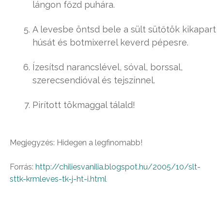
lángon főzd puhára.
A levesbe öntsd bele a sült sütőtök kikapart
húsát és botmixerrel keverd pépesre.
Ízesítsd narancslével, sóval, borssal,
szerecsendióval és tejszínnel.
Pirított tökmaggal tálald!
Megjegyzés: Hidegen a legfinomabb!
Forrás:
http://chiliesvanilia.blogspot.hu/2005/10/slt-
sttk-krmleves-tk-j-ht-i.html