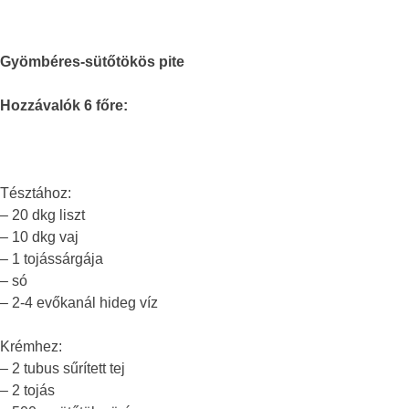
Gyömbéres-sütőtökös pite
Hozzávalók 6 főre:
Tésztához:
– 20 dkg liszt
– 10 dkg vaj
– 1 tojássárgája
– só
– 2-4 evőkanál hideg víz
Krémhez:
– 2 tubus sűrített tej
– 2 tojás