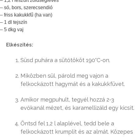
– 1,2 l leszűrt zöldségleves
– só, bors, szerecsendió
– friss kakukkfű (ha van)
– 1 dl tejszín
– 5 dkg vaj
Elkészítés:
Süsd puhára a sütőtököt 190°C-on.
Miközben sül, párold meg vajon a
felkockázott hagymát és a kakukkfüvet.
Amikor megpuhult, tegyél hozzá 2-3
evőkanál mézet, és karamellizáld egy kicsit.
Öntsd fel 1,2 l alaplével, tedd bele a
felkockázott krumplit és az almát. Közepes