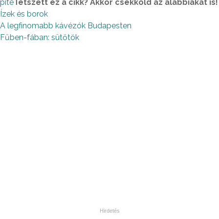
pite
Tetszett ez a cikk? Akkor csekkold az alábbiakat is!
Ízek és borok
A legfinomabb kávézók Budapesten
Fűben-fában: sütőtök