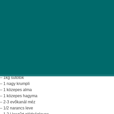
A Halloween már az ajtón kopog, te pedig nincs amivel
megvendégeld? Íme pár igazán ínyenc recept, ahogyan azt
Halloween szereti!
Sült Sütőtök Krémleves
Hozzávalók 4 személyre:
– 1kg sütőtök
– 1 nagy krumpli
– 1 közepes alma
– 1 közepes hagyma
– 2-3 evőkanál méz
– 1/2 narancs leve