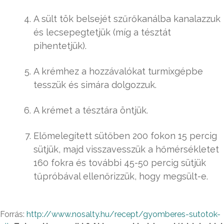
A sült tök belsejét szűrőkanálba kanalazzuk
és lecsepegtetjük (míg a tésztát
pihentetjük).
A krémhez a hozzávalókat turmixgépbe
tesszük és simára dolgozzuk.
A krémet a tésztára öntjük.
Előmelegített sütőben 200 fokon 15 percig
sütjük, majd visszavesszük a hőmérsékletet
160 fokra és további 45-50 percig sütjük
tűpróbával ellenőrizzük, hogy megsült-e.
Forrás:
http://www.nosalty.hu/recept/gyomberes-sutotok-