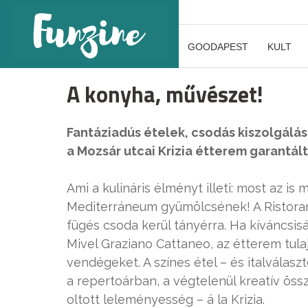
GOODAPEST
KULT
A konyha, művészet!
Fantáziadús ételek, csodás kiszolgálá
a Mozsár utcai Krizia étterem garantált
Ami a kulináris élményt illeti: most az is 
Mediterráneum gyümölcsének! A Ristoran
fügés csoda kerül tányérra. Ha kíváncsi
Mivel Graziano Cattaneo, az étterem tula
vendégeket. A színes étel – és italválasz
a repertoárban, a végtelenül kreatív öss
oltott leleményesség – á la Krizia.