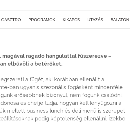
GASZTRO
PROGRAMOK
KIKAPCS
UTAZÁS
BALATON
s, magával ragadó hangulattal fűszerezve –
an elbűvöli a betérőket.
megszereti a fügét, aki korábban ellenállt a
te-ban ugyanis szezonális fogásként mindenféle
ságunk erősebbnek bizonyul, nem fogunk csalódni.
jdonosa és chefje tudja, hogyan kell lenyűgözni a
ték mellett business lunch és déli menü is szerepel
zeállításoknak pedig képtelenség ellenállni. Ízekbe